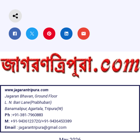
k
p
www.jagarantripura.com
Jagaran Bhavan, Ground Floor
L. N. Bari Lane(Prabhubari)
Banamalipur, Agartala, Tripura(W)
Ph :
+91-381-7960883
M:
+91-9436123720/+91-9436453389
Email :
jagarantripura@gmail.com
May 2026