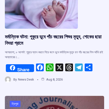
k
p
মর্মান্তিক ঘটনা: পুকুরে ডুবে পাঁচ বছরের শিশুর মৃত্যু, শোকের ছায়া
নিদয়া গ্রামে
আগরতলা, ৮ আগস্ট: পুকুরে স্নান করতে গিয়ে জলে ডুবে মর্মান্তিক মৃত্যু হল পাঁচ বছরের শিশু আঁখি রাই
আক্তারের।…
F
W
X
T
T
S
Share
a
h
hr
el
h
By
News Desk
Aug 8, 2026
ce
at
e
e
ar
b
s
a
gr
e
o
A
d
a
o
p
s
m
ত্রিপুরা