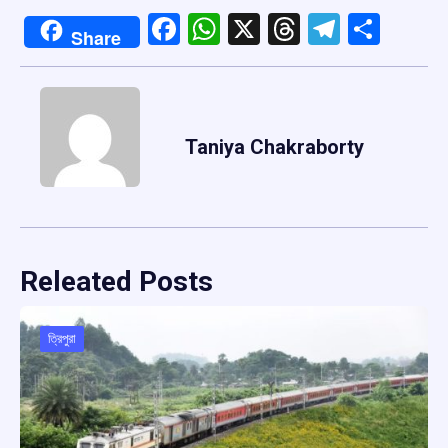
Facebook
WhatsApp
X
Threads
Telegr
Shar
Share
Taniya Chakraborty
Releated Posts
ত্রিপুরা