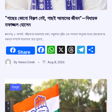
“গাছের কোনো বিকল্প নেই, গাছই আমাদের জীবন”—বিধায়ক
তফাজ্জল হোসেন
বক্সনগর, ৮ আগস্ট: পরিবেশের ভারসাম্য রক্ষা, সবুজায়ন বৃদ্ধি এবং সাধারণ মানুষের মধ্যে বৃক্ষরোপণের
গুরুত্ব সম্পর্কে সচেতনতা গড়ে তুলতে…
F
W
X
T
T
S
Share
a
h
hr
el
h
By
News Desk
Aug 8, 2026
ce
at
e
e
ar
b
s
a
gr
e
o
A
d
a
o
p
s
m
ত্রিপুরা
k
p