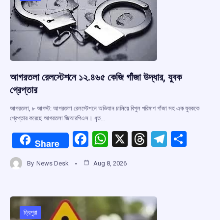
k
p
আগরতলা রেলস্টেশনে ১২.৪৬৫ কেজি গাঁজা উদ্ধার, যুবক
গ্রেপ্তার
আগরতলা, ৮ আগস্ট: আগরতলা রেলস্টেশনে অভিযান চালিয়ে বিপুল পরিমাণ গাঁজা সহ এক যুবককে
গ্রেপ্তার করেছে আগরতলা জিআরপিএস। ধৃত…
F
W
X
T
T
S
Share
a
h
hr
el
h
By
News Desk
Aug 8, 2026
ce
at
e
e
ar
b
s
a
gr
e
o
A
d
a
o
p
s
m
ত্রিপুরা