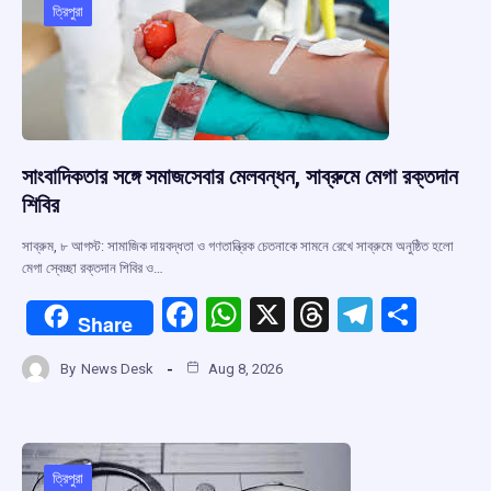
o
p
s
m
ত্রিপুরা
k
p
সাংবাদিকতার সঙ্গে সমাজসেবার মেলবন্ধন, সাব্রুমে মেগা রক্তদান
শিবির
সাব্রুম, ৮ আগস্ট: সামাজিক দায়বদ্ধতা ও গণতান্ত্রিক চেতনাকে সামনে রেখে সাব্রুমে অনুষ্ঠিত হলো
মেগা স্বেচ্ছা রক্তদান শিবির ও…
F
W
X
T
T
S
Share
a
h
hr
el
h
By
News Desk
Aug 8, 2026
ce
at
e
e
ar
b
s
a
gr
e
o
A
d
a
o
p
s
m
ত্রিপুরা