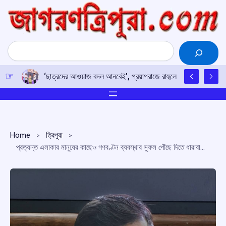
Skip
to
content
Search
‘ছাত্রদের আওয়াজ বদল আনবেই’, প্রয়াগরাজে রাহুলের হুঙ্কার
Home
ত্রিপুরা
প্রত্যন্ত এলাকার মানুষের কাছেও গণবণ্টন ব্যবস্থার সুফল পৌঁছে দিতে ধারাবাহিকভাবে বিভিন্ন পদক্ষেপ গ্রহণ করা হচ্ছে : খাদ্যমন্ত্রী