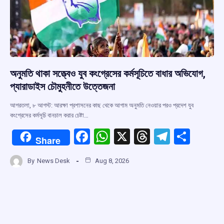
অনুমতি থাকা সত্ত্বেও যুব কংগ্রেসের কর্মসূচিতে বাধার অভিযোগ,
প্যারাডাইস চৌমুহনীতে উত্তেজনা
আগরতলা, ৮ আগস্ট: আরক্ষা প্রশাসনের কাছ থেকে আগাম অনুমতি নেওয়ার পরও প্রদেশ যুব
কংগ্রেসের কর্মসূচি বানচাল করার চেষ্টা…
F
W
X
T
T
S
Share
a
h
hr
el
h
By
News Desk
Aug 8, 2026
ce
at
e
e
ar
b
s
a
gr
e
o
A
d
a
o
p
s
m