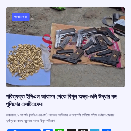
b
s
a
gr
e
o
A
d
a
o
p
s
m
প্রধান খবর
k
p
পরিত্যক্ত ইসিএল আবাসন থেকে বিপুল অস্ত্র-গুলি উদ্ধার বঙ্গ
পুলিশের এসটিএফের
কলকাতা, ৯ আগস্ট (আইএএনএস): রাতভর অভিযান ও তল্লাশি চালিয়ে পশ্চিম বর্ধমান জেলার
দুর্গাপুরের কাছে আন্দাল থেকে বিপুল পরিমাণ…