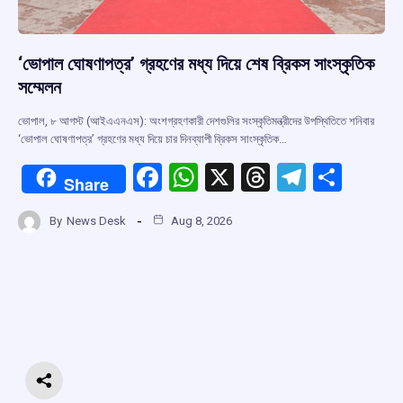
‘ভোপাল ঘোষণাপত্র’ গ্রহণের মধ্য দিয়ে শেষ ব্রিকস সাংস্কৃতিক
সম্মেলন
ভোপাল, ৮ আগস্ট (আইএএনএস): অংশগ্রহণকারী দেশগুলির সংস্কৃতিমন্ত্রীদের উপস্থিতিতে শনিবার
‘ভোপাল ঘোষণাপত্র’ গ্রহণের মধ্য দিয়ে চার দিনব্যাপী ব্রিকস সাংস্কৃতিক…
F
W
X
T
T
S
Share
a
h
hr
el
h
By
News Desk
Aug 8, 2026
ce
at
e
e
ar
b
s
a
gr
e
o
A
d
a
o
p
s
m
k
p