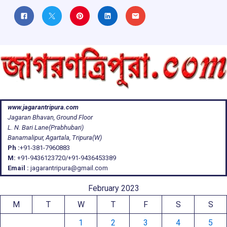
www.jagarantripura.com
Jagaran Bhavan, Ground Floor
L. N. Bari Lane(Prabhubari)
Banamalipur, Agartala, Tripura(W)
Ph :
+91-381-7960883
M:
+91-9436123720/+91-9436453389
Email :
jagarantripura@gmail.com
February 2023
M
T
W
T
F
S
S
1
2
3
4
5