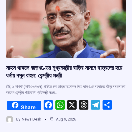
সাহস থাকলে ঝাড়খণ্ডের মুখ্যমন্ত্রীর বাড়ির সামনে ছাত্রদের হয়ে
ধর্নায় বসুন রাহুল: কেন্দ্রীয় মন্ত্রী
রাঁচি, ৯ আগস্ট (আইএএনএস): রাঁচিতে চলা ছাত্র আন্দোলন নিয়ে ঝাড়খণ্ড সরকারের তীব্র সমালোচনা
করলেন কেন্দ্রীয় প্রতিরক্ষা প্রতিমন্ত্রী সঞ্জয়…
F
W
X
T
T
S
Share
a
h
hr
el
h
By
News Desk
Aug 9, 2026
ce
at
e
e
ar