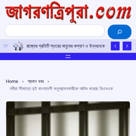
Skip
to
content
Search
রাজ্যের প্রতিটি স্তরের মানুষের কল্যাণ ও উন্নয়নকে অগ্রাধিকার দিয়ে সরকা
Home
প্রধান খবর
নদীয়া সীমান্তে দুই বাংলাদেশী অনুপ্রবেশকারীকে আটক করেছে বিএসএফ