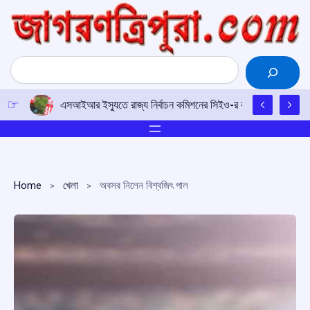
Skip
to
content
Search
এসআইআর ইস্যুতে রাজ্য নির্বাচন কমিশনের সিইও-র কাছে আইপিএফটির ড
Home
খেলা
অবসর নিলেন বিশ্বজিৎ পাল