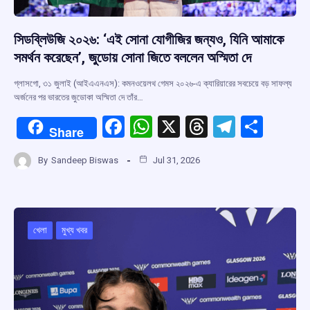
সিডব্লিউজি ২০২৬: ‘এই সোনা যোগীজির জন্যও, যিনি আমাকে
সমর্থন করেছেন’, জুডোয় সোনা জিতে বললেন অস্মিতা দে
গ্লাসগো, ৩১ জুলাই (আইএএনএস): কমনওয়েলথ গেমস ২০২৬-এ ক্যারিয়ারের সবচেয়ে বড় সাফল্য
অর্জনের পর ভারতের জুডোকা অস্মিতা দে তাঁর…
F
W
X
T
T
S
Share
a
h
hr
el
h
By
Sandeep Biswas
Jul 31, 2026
ce
at
e
e
ar
b
s
a
gr
e
o
A
d
a
o
p
s
m
খেলা
মুখ্য খবর
k
p