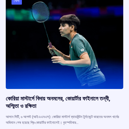
খেলা
কোরিয়া মাস্টার্সে বিদায় অনমলের, কোয়ার্টার ফাইনালে তন্বী,
অশ্মিতা ও রক্ষিতা
আসান সিটি, ৬ আগস্ট (আইএএনএস): কোরিয়া মাস্টার্স ব্যাডমিন্টন টুর্নামেন্টে ভারতের অনমল খার্বের
অভিযান শেষ হয়েছে প্রি-কোয়ার্টার ফাইনালেই। বৃহস্পতিবার…