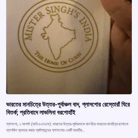
ভারতের মানচিত্রে উত্তর-পূর্বাঞ্চল বাদ, গ্লাসগোর রেস্তোরাঁ ঘিরে
বিতর্ক; প্রতিবাদে লাভলিনা বরগোহাঁই
গ্লাসগো, ২ আগস্ট (আইএএনএস): ভারতের উত্তর-পূর্বাঞ্চলকে বাদ দিয়ে ভারতের মানচিত্র ছাপানো
ন্যাপকিন ব্যবহার করায় স্কটল্যান্ডের গ্লাসগোর একটি ভারতীয়…