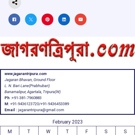
www.jagarantripura.com
Jagaran Bhavan, Ground Floor
L. N. Bari Lane(Prabhubari)
Banamalipur, Agartala, Tripura(W)
Ph :
+91-381-7960883
M:
+91-9436123720/+91-9436453389
Email :
jagarantripura@gmail.com
February 2023
M
T
W
T
F
S
S