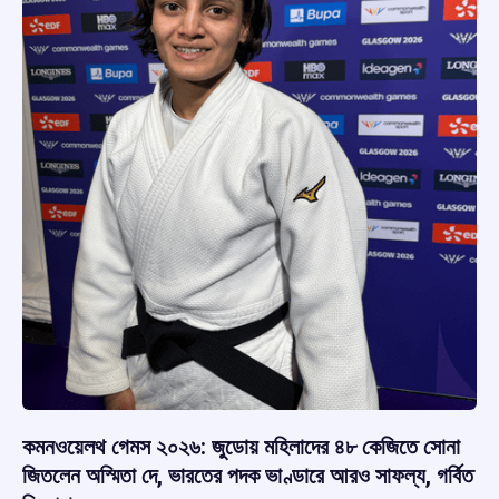
কমনওয়েলথ গেমস ২০২৬: জুডোয় মহিলাদের ৪৮ কেজিতে সোনা
জিতলেন অস্মিতা দে, ভারতের পদক ভাণ্ডারে আরও সাফল্য, গর্বিত