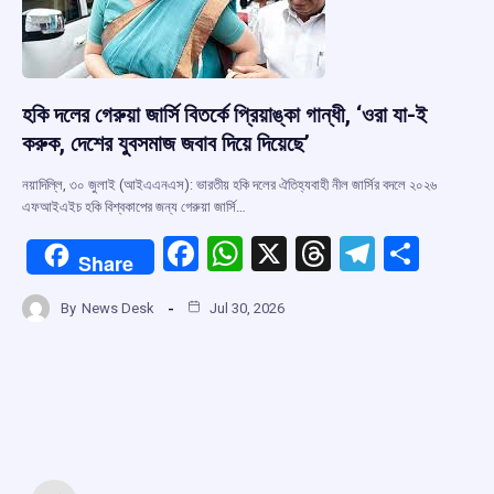
হকি দলের গেরুয়া জার্সি বিতর্কে প্রিয়াঙ্কা গান্ধী, ‘ওরা যা-ই
করুক, দেশের যুবসমাজ জবাব দিয়ে দিয়েছে’
নয়াদিল্লি, ৩০ জুলাই (আইএএনএস): ভারতীয় হকি দলের ঐতিহ্যবাহী নীল জার্সির বদলে ২০২৬
এফআইএইচ হকি বিশ্বকাপের জন্য গেরুয়া জার্সি…
F
W
X
T
T
S
Share
a
h
hr
el
h
By
News Desk
Jul 30, 2026
ce
at
e
e
ar
b
s
a
gr
e
o
A
d
a
o
p
s
m
k
p