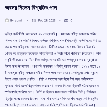
অবসর নিলেন বিশ্বজিৎ পাল
By
admin
Feb 28, 2023
0
ক্রীড়া প্রতিনিধি, আগরতলা, ২৮ ফেব্রুয়ারি।। মঙ্গলবার ক্রীড়া দপ্তরের শারীর
শিক্ষক এন এস আর সি সি-তে কর্মরত বিশ্বজিৎ পাল (‌ক্রিকেট), কর্মজীবনের দীর্ঘ ৩১
বছরের পথ পরিক্রমার অবসান ঘটল। তিনি একজন দক্ষ কোচ হিসেবে ক্রিকেট
খেলায় বহু ছাত্রকে অত্যন্ত আন্তরিকতা ও নিষ্ঠার সাথে প্রশিক্ষণ দিয়েছেন। আজ
চাকুরী জীবনের শেষ দিনে নিজ কর্মস্থলে সহকর্মী তথা গুণমুগ্ধরা তাকে শ্রদ্ধা ও
বিদায় সংবর্ধনা জানান। পাশাপশি সুস্বাস্থ্য ও দীর্ঘায়ু কামনা করেন। ১৯৯১ সালে ১১
ই নভেম্বর ক্রীড়া দপ্তরে শারীর শিক্ষক পদে যোগ দেন। নেহালচন্দ্র নগর স্কুলে
ছিলো ওনার প্রথম পোস্টিং। নিষ্ঠা ও সততার মধ্য দিয়ে দীর্ঘ বছর ক্রীড়াঙ্গনে
সুনামের সাথে গুরুদায়িত্ব পালন করেছেন। অবসর নিলেও ক্রিকেট মাঠ ছাড়ছেন না
স্পষ্টভাবেই জানিয়ে দেন। ‘‌বাপি’ দা হিসাবে সবার কাছে পরিচিত তিনি। দীর্ঘবছর
ত্রিপুরা দলের কোচও ছিলেন। এক সাক্ষাৎকারে এদিন জানান, নতুন কোচিং সেন্টার
খোলার চিন্তা ভাবনা রয়েছে। লক্ষ্য একটাই প্রতিভাবান ক্রিকেটার তৈরী করা।