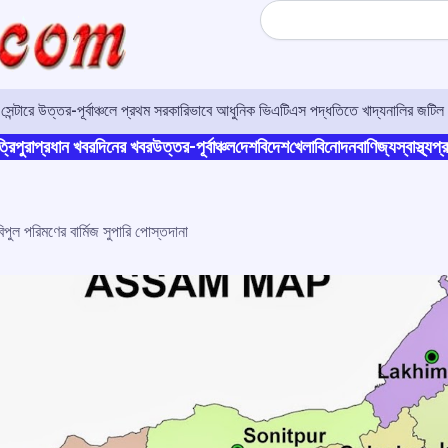
Search
র সেন্টারে উত্তর-পূর্বাঞ্চলে প্রথম সরকারিভাবে আধুনিক ভিএটিএস পদ্ধতিতে খাদ্যনালির জটিল 
্রিপুরা
প্রধান খবর
দিনের খবর
উত্তর-পূর্বাঞ্চল
দেশ
বিদেশ
খেলা
বিনোদন
বাণিজ্য
স্বাস্থ্য
প্র
ুল পরিমণের বাৰ্মিজ সুপারি পোস্তদানা