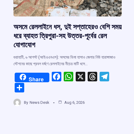
r
অসমে রেললাইনে ধস, দুই সপ্তাহেরও বেশি সময়
ধরে ব্যাহত ত্রিপুরা-সহ উত্তর-পূর্বের রেল
m
যোগাযোগ
গুয়াহাটি, ৬ আগস্ট (আইএএনএস): অসমের ডিমা হাসাও জেলার নিউ হারাঙ্গাজাও
স্টেশনের কাছে প্রবল বর্ষণে রেললাইনের নীচের মাটি ধসে…
F
W
X
T
T
Share
a
h
hr
el
S
ce
at
e
e
h
b
s
a
gr
By
News Desk
Aug 6, 2026
ar
o
A
d
a
e
o
p
s
m