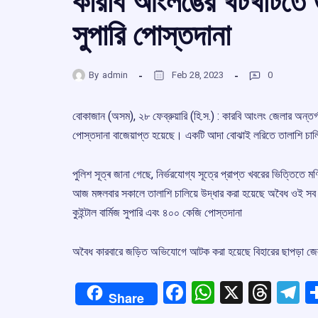
কারবি আংলঙের খটখটিতে উদ
সুপারি পোস্তদানা
By
admin
Feb 28, 2023
0
বোকাজান (অসম), ২৮ ফেব্রুয়ারি (হি.স.) : কারবি আংলং জেলার অন্তর্
পোস্তদানা বাজেয়াপ্ত হয়েছে। একটি আদা বোঝাই লরিতে তালাশি চালিয়
পুলিশ সূত্ৰ জানা গেছে, নিৰ্ভরযোগ্য সূত্রে প্রাপ্ত খবরের ভিত্তিতে
আজ মঙ্গলবার সকালে তালাশি চালিয়ে উদ্ধার করা হয়েছে অবৈধ ওই সব প
কুইন্টাল বার্মিজ সুপারি এবং ৪০০ কেজি পোস্তদানা
অবৈধ কারবারে জড়িত অভিযোগে আটক করা হয়েছে বিহারের ছাপড়া জ
Facebook
WhatsApp
X
Thre
T
Share