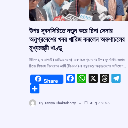
উপর সুবনসিরিতে নতুন করে চিনা সেনার
অনুপ্রবেশের খবর খারিজ করলেন অরুণাচলের
মুখ্যমন্ত্রী খাণ্ডু
ইটানগর, ৭ আগস্ট (আইএএনএস): অরুণাচল প্রদেশের উপর সুবনসিরি জেলায়
চিনের পিপলস লিবারেশন আর্মি (পিএলএ)-র নতুন করে অনুপ্রবেশের অভিযোগ…
F
W
X
T
T
Share
a
h
hr
el
S
ce
at
e
e
h
b
s
a
g
By
Taniya Chakraborty
Aug 7, 2026
ar
o
A
d
a
e
o
p
s