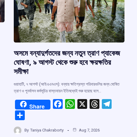
অসমে বন্যাদুর্গতদের জন্য নতুন ত্রাণ প্যাকেজ
ঘোষণা, ৯ আগস্ট থেকে শুরু হবে ক্ষয়ক্ষতির
সমীক্ষা
গুয়াহাটি, ৭ আগস্ট (আইএএনএস): বন্যায় ক্ষতিগ্রস্ত পরিবারগুলির জন্য ঘোষিত
ত্রাণ ও পুনর্বাসন কর্মসূচির বাস্তবায়ন ইতিমধ্যেই শুরু হয়েছে বলে…
F
W
X
T
T
Share
r
a
h
hr
el
S
ce
at
e
e
h
m
b
s
a
gr
By
Taniya Chakraborty
Aug 7, 2026
ar