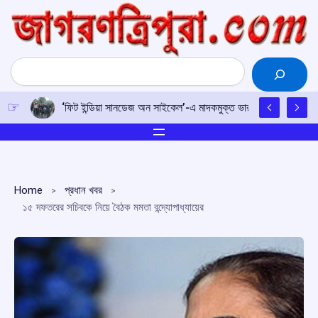
Skip
to
content
Search
‘ফিট ইন্ডিয়া সানডেজ অন সাইকেল’-এ মাদকমুক্ত ভারতের শপথ, নেতৃত্বে ক্র
Home
প্রধান খবর
১৫ দফতরের সচিবকে নিয়ে বৈঠক মমতা বন্দ্যোপাধ্যায়ের