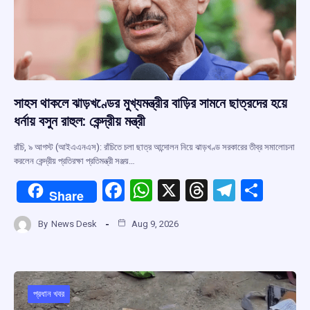
সাহস থাকলে ঝাড়খণ্ডের মুখ্যমন্ত্রীর বাড়ির সামনে ছাত্রদের হয়ে
ধর্নায় বসুন রাহুল: কেন্দ্রীয় মন্ত্রী
রাঁচি, ৯ আগস্ট (আইএএনএস): রাঁচিতে চলা ছাত্র আন্দোলন নিয়ে ঝাড়খণ্ড সরকারের তীব্র সমালোচনা
করলেন কেন্দ্রীয় প্রতিরক্ষা প্রতিমন্ত্রী সঞ্জয়…
F
W
X
T
T
S
Share
a
h
hr
el
h
By
News Desk
Aug 9, 2026
ce
at
e
e
ar
b
s
a
gr
e
o
A
d
a
o
p
s
m
প্রধান খবর