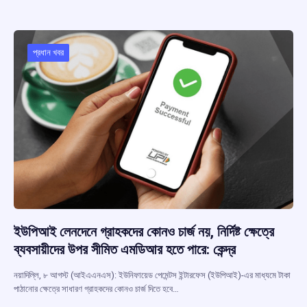
b
s
a
gr
e
o
A
d
a
o
p
s
m
প্রধান খবর
k
p
ইউপিআই লেনদেনে গ্রাহকদের কোনও চার্জ নয়, নির্দিষ্ট ক্ষেত্রে
ব্যবসায়ীদের উপর সীমিত এমডিআর হতে পারে: কেন্দ্র
নয়াদিল্লি, ৮ আগস্ট (আইএএনএস): ইউনিফায়েড পেমেন্টস ইন্টারফেস (ইউপিআই)-এর মাধ্যমে টাকা
পাঠানোর ক্ষেত্রে সাধারণ গ্রাহকদের কোনও চার্জ দিতে হবে…