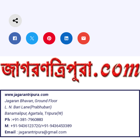
o
p
s
m
k
p
www.jagarantripura.com
Jagaran Bhavan, Ground Floor
L. N. Bari Lane(Prabhubari)
Banamalipur, Agartala, Tripura(W)
Ph :
+91-381-7960883
M:
+91-9436123720/+91-9436453389
Email :
jagarantripura@gmail.com