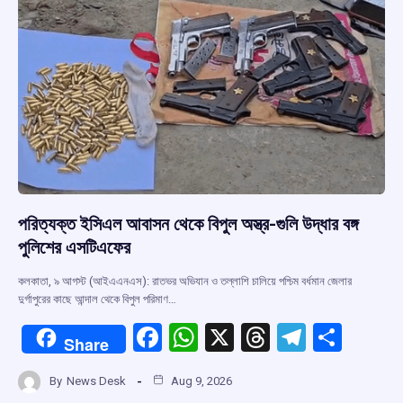
k
p
পরিত্যক্ত ইসিএল আবাসন থেকে বিপুল অস্ত্র-গুলি উদ্ধার বঙ্গ
পুলিশের এসটিএফের
কলকাতা, ৯ আগস্ট (আইএএনএস): রাতভর অভিযান ও তল্লাশি চালিয়ে পশ্চিম বর্ধমান জেলার
দুর্গাপুরের কাছে আন্দাল থেকে বিপুল পরিমাণ…
F
W
X
T
T
S
Share
a
h
hr
el
h
By
News Desk
Aug 9, 2026
ce
at
e
e
ar