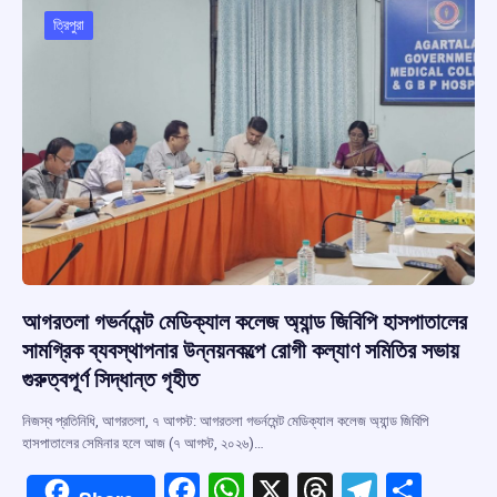
o
A
d
a
o
p
s
m
ত্রিপুরা
k
p
আগরতলা গভর্নমেন্ট মেডিক্যাল কলেজ অ্যান্ড জিবিপি হাসপাতালের
সামগ্রিক ব্যবস্থাপনার উন্নয়নকল্পে রোগী কল্যাণ সমিতির সভায়
গুরুত্বপূর্ণ সিদ্ধান্ত গৃহীত
নিজস্ব প্রতিনিধি, আগরতলা, ৭ আগস্ট: আগরতলা গভর্নমেন্ট মেডিক্যাল কলেজ অ্যান্ড জিবিপি
হাসপাতালের সেমিনার হলে আজ (৭ আগস্ট, ২০২৬)…
F
W
X
T
T
S