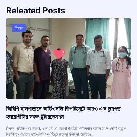
Releated Posts
ত্রিপুরা
জিবিপি হাসপাতালে কার্ডিওলজি ডিপার্টমেন্টে আরও এক জন্মগত
হৃদরোগীনির সফল ইন্টারভেনশন
নিজস্ব প্রতিনিধি, আগরতলা, ৭ আগস্ট: আগরতলা গভর্নমেন্ট মেডিক্যাল কলেজ (এজিএমসি) অ্যান্ড
জিবিপি হাসপাতালের কার্ডিওলজি ডিপার্টমেন্টে রাজ্যের চিকিৎসা ইতিহাসে…