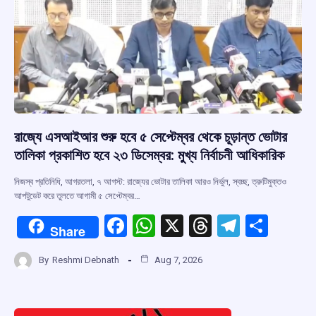
রাজ্যে এসআইআর শুরু হবে ৫ সেপ্টেম্বর থেকে চূড়ান্ত ভোটার
তালিকা প্রকাশিত হবে ২৩ ডিসেম্বর: মুখ্য নির্বাচনী আধিকারিক
নিজস্ব প্রতিনিধি, আগরতলা, ৭ আগস্ট: রাজ্যের ভোটার তালিকা আরও নির্ভুল, স্বচ্ছ, ত্রুটিমুক্তও
আপটুডেট করে তুলতে আগামী ৫ সেপ্টেম্বর…
F
W
X
T
T
S
Share
a
h
hr
el
h
By
Reshmi Debnath
Aug 7, 2026
ce
at
e
e
ar
b
s
a
gr
e
o
A
d
a