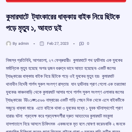
কুমারঘাটে ট্যাংকারের ধাক্কায় বাইক নিয়ে ছিটকে
পড়ে মৃত্যু ১, আহত দুই
By
admin
Feb 27, 2023
0
নিজস্ব প্রতিনিধি, আগরতলা, ২৭ ফেব্রুয়ারী৷৷ কুমারঘাটে পথ দুর্ঘটনায় এক যুবকের
মর্মান্তিক মৃত্যু হয়েছে অপর দুজন গুরুত্ব ভাবে আহত হয়েছেন৷ একটি জলের
ট্যাঙ্কারের ধাক্কায় বাইক নিয়ে ছিটকে পড়ে ওই যুবকের মৃত্যু হয়৷ কুমারঘাট
থানাধীন নিদেবী গার্লস সুকল সংলগ্ণ রাস্তায় যান দুর্ঘটনায় প্রাণ গেলো এক তরতাজা
যুবকের৷ কাঞ্চনবাড়ি থেকে কুমারঘাট আসার পথে গার্লস সুকল সংলগ্ণ এলাকার জলের
ট্যাঙ্কারের টট্ট০১ঙ্ঙ্গ১৫৬৬ নাম্বারের একটি গাড়ি পেছন দিক থেকে এসে বাইকটিকে
সজুড়ে ধাক্কা মারে৷ এতে বাইকে থাকা ৩ যুবকের মধ্যে ১ যুবক ঘটনাস্থলেই প্রাণ
হারায়৷ ঘটনা প্রত্যক্ষ করে প্রত্যক্ষদর্শীরা দ্রুত আহতদের কুমারঘাট মহকুমা
হাসপাতালে নিয়ে আসলে চিকিৎসক একজনকে মৃত বলে ঘোষণা করেন৷বাকি ২ জনকে
প্রাথমিক চিকিৎসা করেন৷ জানা গিয়েছে বাইকে থাকা ৩ যুবকের বাড়ি ফটিক রায়ের