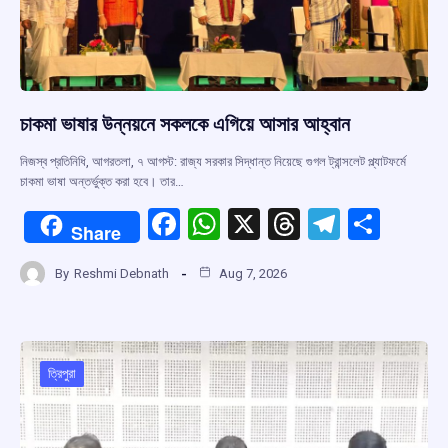
চাকমা ভাষার উন্নয়নে সকলকে এগিয়ে আসার আহ্বান
নিজস্ব প্রতিনিধি, আগরতলা, ৭ আগস্ট: রাজ্য সরকার সিদ্ধান্ত নিয়েছে গুগল ট্রান্সলেট প্ল্যাটফর্মে
চাকমা ভাষা অন্তর্ভুক্ত করা হবে। তার…
F
W
X
T
T
S
Share
a
h
hr
el
h
By
Reshmi Debnath
Aug 7, 2026
ce
at
e
e
ar
b
s
a
gr
e
o
A
d
a
o
p
s
m
ত্রিপুরা
k
p