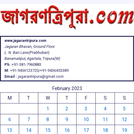
www.jagarantripura.com
Jagaran Bhavan, Ground Floor
L. N. Bari Lane(Prabhubari)
Banamalipur, Agartala, Tripura(W)
Ph :
+91-381-7960883
M:
+91-9436123720/+91-9436453389
Email :
jagarantripura@gmail.com
February 2023
M
T
W
T
F
S
S
1
2
3
4
5
6
7
8
9
10
11
12
13
14
15
16
17
18
19