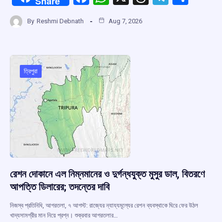
Share
a
h
hr
el
h
By
Reshmi Debnath
Aug 7, 2026
ce
at
e
e
ar
b
s
a
gr
e
o
A
d
a
o
p
s
m
ত্রিপুরা
k
p
রেশন দোকানে এল নিম্নমানের ও দুর্গন্ধযুক্ত মুসুর ডাল, বিতরণে
আপত্তি ডিলারের; তদন্তের দাবি
নিজস্ব প্রতিনিধি, আগরতলা, ৭ আগস্ট: রাজ্যের ন্যায্যমূল্যের রেশন ব্যবস্থাকে ঘিরে ফের উঠল
খাদ্যসামগ্রীর মান নিয়ে প্রশ্ন। শুক্রবার আগরতলার…