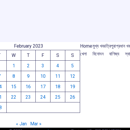
o
p
s
m
m
k
p
February 2023
Home
মুখ্য খবর
ত্রিপুরা
প্রধান খ
খেলা
বিনোদন
বাণিজ্য
স্বা
T
W
T
F
S
S
1
2
3
4
5
7
8
9
10
11
12
4
15
16
17
18
19
1
22
23
24
25
26
8
« Jan
Mar »