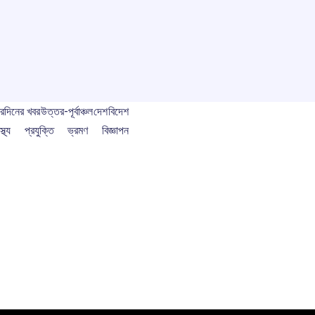
বর
দিনের খবর
উত্তর-পূর্বাঞ্চল
দেশ
বিদেশ
স্থ্য
প্রযুক্তি
ভ্রমণ
বিজ্ঞাপন