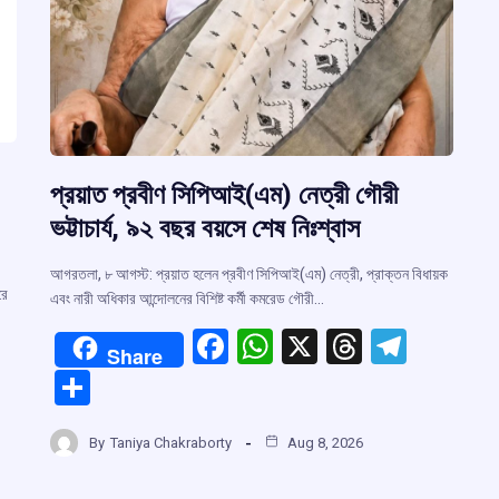
প্রয়াত প্রবীণ সিপিআই(এম) নেত্রী গৌরী
ভট্টাচার্য, ৯২ বছর বয়সে শেষ নিঃশ্বাস
আগরতলা, ৮ আগস্ট: প্রয়াত হলেন প্রবীণ সিপিআই(এম) নেত্রী, প্রাক্তন বিধায়ক
রে
এবং নারী অধিকার আন্দোলনের বিশিষ্ট কর্মী কমরেড গৌরী…
F
W
X
T
T
Share
a
h
hr
el
S
ce
at
e
e
h
b
s
a
gr
By
Taniya Chakraborty
Aug 8, 2026
ar
r
o
A
d
a
e