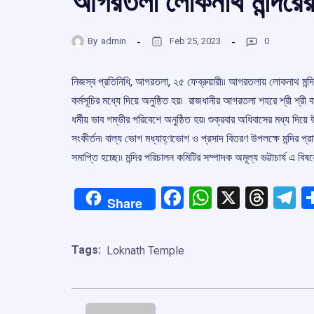
আগরতলা লোকনাথ মন্দিরের প
By
admin
Feb 25, 2023
0
নিজস্ব প্রতিনিধি, আগরতলা, ২৫ ফেব্রুয়ারী৷৷ আগরতলায় লোকনাথ মন্দির
কর্মসূচির মধ্যে দিয়ে অনুষ্ঠিত হয়৷ রাজধানীর আগরতলা শহরে শ্রী শ্রী 
ধর্মীয় ভাব গম্ভীর পরিবেশে অনুষ্ঠিত হয়৷ শুক্রবার অধিবাসের মধ্য দিয়
সংকীর্তন৷ বাল্য ভোগ মধ্যাহ্ণভোগ ও প্রসাদ বিতরণ উপলক্ষে মন্দির প্রাঙ্
সমাপ্তি হচ্ছে৷৷ মন্দির পরিচালন কমিটির সম্পাদক অমূল্য ভট্টাচার্য এ বিষ
Facebook
WhatsApp
X
Thre
T
Share
Tags:
Loknath Temple