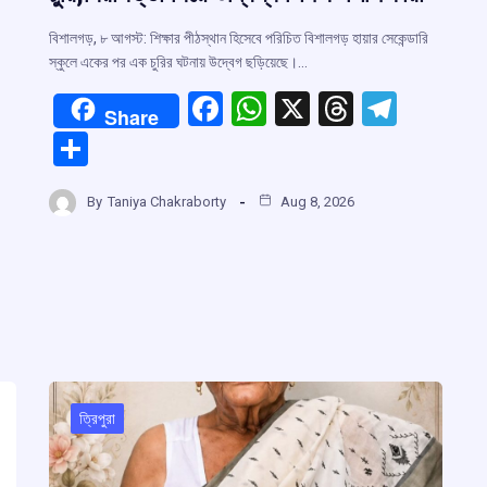
বিশালগড়, ৮ আগস্ট: শিক্ষার পীঠস্থান হিসেবে পরিচিত বিশালগড় হায়ার সেকেন্ডারি
স্কুলে একের পর এক চুরির ঘটনায় উদ্বেগ ছড়িয়েছে।…
F
W
X
T
T
Share
a
h
hr
el
S
ce
at
e
e
h
b
s
a
gr
By
Taniya Chakraborty
Aug 8, 2026
ar
o
A
d
a
e
o
p
s
m
k
p
r
m
ত্রিপুরা