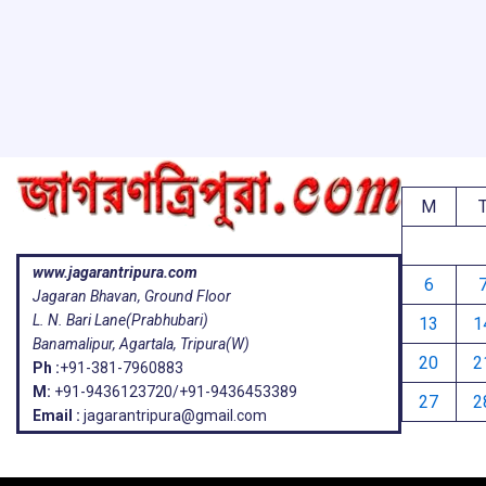
o
A
d
a
e
o
p
s
k
p
M
www.jagarantripura.com
6
Jagaran Bhavan, Ground Floor
L. N. Bari Lane(Prabhubari)
13
1
Banamalipur, Agartala, Tripura(W)
20
2
Ph :
+91-381-7960883
M:
+91-9436123720/+91-9436453389
27
2
Email :
jagarantripura@gmail.com