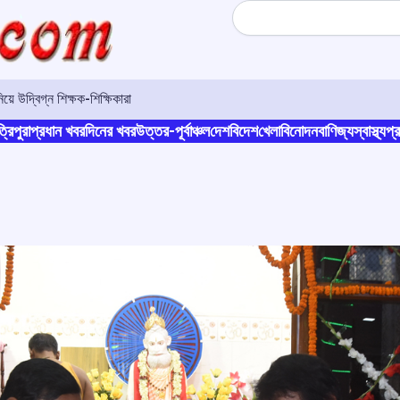
Search
়ে উদ্বিগ্ন শিক্ষক-শিক্ষিকারা
্রিপুরা
প্রধান খবর
দিনের খবর
উত্তর-পূর্বাঞ্চল
দেশ
বিদেশ
খেলা
বিনোদন
বাণিজ্য
স্বাস্থ্য
প্র