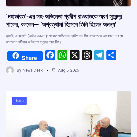
‘মহাভারত’-এর সহ-অভিনেতা প্রদীপ রাওয়াতকে স্মরণ সুরেন্দ্র
পালের, বললেন— ‘অশ্বত্থামা হিসেবে তিনি ছিলেন অনন্য’
মুম্বই, ৫ আগস্ট (আইএএনএস): প্রয়াত অভিনেতা প্রদীপ রাম সিং রাওয়াতকে আবেগঘন শ্রদ্ধা
জানালেন বর্ষীয়ান অভিনেতা সুরেন্দ্র পাল সিং।…
F
W
X
T
T
S
Share
a
h
hr
el
h
By
News Desk
Aug 5, 2026
ce
at
e
e
ar
b
s
a
gr
e
o
A
d
a
o
p
s
m
বিনোদন
k
p