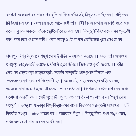
করোনা সংক্রমণ ধরা পরার পর ঝুঁকি না নিয়ে বাড়িতেই নিভৃতবাসে ছিলেন। বাড়িতেই
চিকিৎসা চলছিল। মঙ্গলবার রাতে আচমকাই তাঁর শারীরিক অবস্থার অবনতি হতে শুরু
করে। বুধবার সকালে তাঁকে ভেন্টিলেটরে দেওয়া হয়। কিন্তু চিকিৎসকদের সব প্রচেষ্টা
ব্যর্থ করে চলে গেলেন কবি। বেলা সাড়ে ১১টা নাগাদ ভেন্টিলেটর খুলে নেওয়া হয়।
যাদবপুর বিশ্ববিদ্যালয়ে শঙ্খ ঘোষ দীর্ঘদিন অধ্যাপনা করেছেন। ফলে তাঁর অসংখ্য
গুণমুগ্ধ ছাত্রছাত্রী রয়েছেন, যাঁরা উত্তর জীবনে নিজেরাও কৃতী হয়েছেন। তাঁর
সেই সব স্নেহধন্য ছাত্রছাত্রী, সহকর্মী সম্প্রতি গুরুপ্রণাম হিসাবে এক
সঙ্কলনগ্রন্থ প্রকাশে উদ্যোগী হন। অনেকেই সাহায্যের হাত বাড়িয়ে দেন,
অনেকে নানা কারণে ইচ্ছা থাকলেও পেরে ওঠেন না। বিশেষভাবে উদ্যোগ নেন কবির
সহোদরা ভারতী রায়। সেই সূত্রেই পুনশ্চ বাংলা পত্রিকা প্রকাশ করল ‘‌শঙ্খ ঘোষ
সংখ্যা’‌। উদ্যোগ যাদবপুর বিশ্ববিদ্যালয়ের বাংলা বিভাগের প্রাক্তনী সংসদের। এটি
দ্বিতীয় সংখ্যা। ৬৮০ পাতার বই। আয়তনে বিপুল। কিন্তু বিষয় যখন শঙ্খ ঘোষ,
তখন এতগুলো পাতাও যেন যথেষ্ট নয়।