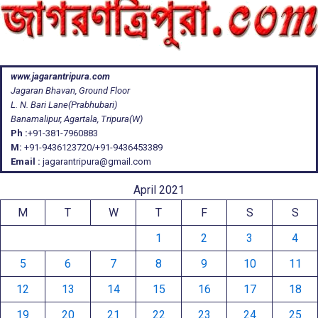
www.jagarantripura.com
Jagaran Bhavan, Ground Floor
L. N. Bari Lane(Prabhubari)
Banamalipur, Agartala, Tripura(W)
Ph :
+91-381-7960883
M:
+91-9436123720/+91-9436453389
Email :
jagarantripura@gmail.com
April 2021
M
T
W
T
F
S
S
1
2
3
4
5
6
7
8
9
10
11
12
13
14
15
16
17
18
19
20
21
22
23
24
25