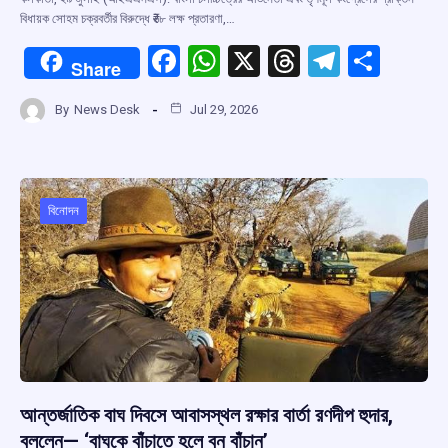
বিধায়ক সোহম চক্রবর্তীর বিরুদ্ধে ₹৬৮ লক্ষ প্রতারণা,…
F
W
X
T
T
S
Share
a
h
hr
el
h
By
News Desk
Jul 29, 2026
ce
at
e
e
ar
b
s
a
gr
e
o
A
d
a
o
p
s
m
বিনোদন
k
p
আন্তর্জাতিক বাঘ দিবসে আবাসস্থল রক্ষার বার্তা রণদীপ হুদার,
বললেন— ‘বাঘকে বাঁচাতে হলে বন বাঁচান’