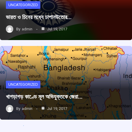
UNCATEGORIZED
ভারত ও চিনের মধ্যে চাপানউতোর…
By
admin
Jul 19, 2017
UNCATEGORIZED
খাগড়াগড় কাণ্ডে মূল অভিযুক্তকে জেরা…
By
admin
Jul 19, 2017