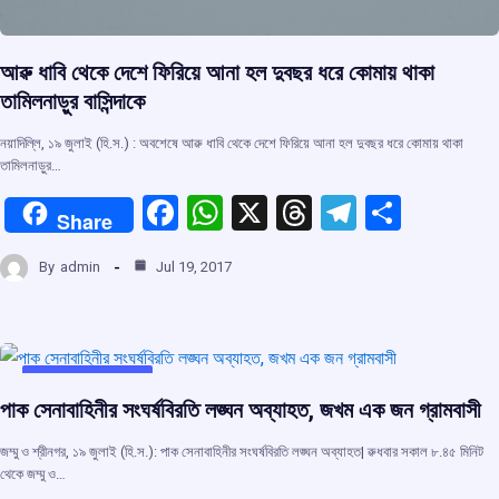
আৱু ধাবি থেকে দেশে ফিরিয়ে আনা হল দুবছর ধরে কোমায় থাকা
তামিলনাড়ুর বাসিন্দাকে
নয়াদিল্লি, ১৯ জুলাই (হি.স.) : অবশেষে আৱু ধাবি থেকে দেশে ফিরিয়ে আনা হল দুবছর ধরে কোমায় থাকা
তামিলনাড়ুর…
F
W
X
T
T
S
Share
a
h
hr
el
h
By
admin
Jul 19, 2017
ce
at
e
e
ar
b
s
a
gr
e
o
A
d
a
o
p
s
m
UNCATEGORIZED
পাক সেনাবাহিনীর সংঘর্ষবিরতি লঙ্ঘন অব্যাহত, জখম এক জন গ্রামবাসী
k
p
জম্মু ও শ্রীনগর, ১৯ জুলাই (হি.স.): পাক সেনাবাহিনীর সংঘর্ষবিরতি লঙ্ঘন অব্যাহত| ৱুধবার সকাল ৮.৪৫ মিনিট
থেকে জম্মু ও…