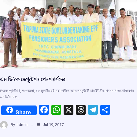
k
p
এম ডি’কে ডেপুটেশন পেনশনার্সদের
নিজস্ব প্রতিনিধি, আগরতলা, ১৮ জুলাই৷৷ দুই দফা দাবীতে আন্দোলনমুখী টি আর টি সি’র পেনশনার্স এসোসিয়েশন
এম ডি’র সঙ্গে…
F
W
X
T
T
S
Share
a
h
hr
el
h
By
admin
Jul 19, 2017
ce
at
e
e
ar