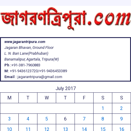
www.jagarantripura.com
Jagaran Bhavan, Ground Floor
L. N. Bari Lane(Prabhubari)
Banamalipur, Agartala, Tripura(W)
Ph :
+91-381-7960883
M:
+91-9436123720/+91-9436453389
Email :
jagarantripura@gmail.com
July 2017
M
T
W
T
F
S
S
1
2
3
4
5
6
7
8
9
10
11
12
13
14
15
16