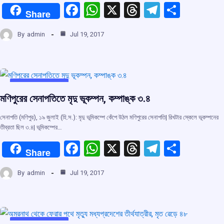
F
W
X
T
T
S
Share
a
h
hr
el
h
By
admin
Jul 19, 2017
ce
at
e
e
ar
b
s
a
gr
e
o
A
d
a
o
p
s
m
UNCATEGORIZED
মণিপুরের সেনাপতিতে মৃদু ভূকম্পন, কম্পাঙ্ক ৩.৪
k
p
সেনাপতি (মণিপুর), ১৯ জুলাই (হি.স.): মৃদু ভূমিকম্পে কেঁপে উঠল মণিপুরের সেনাপতি| রিখটার স্কেলে ভূকম্পনের
তীব্রতা ছিল ৩.৪| ভূমিকম্পের…
F
W
X
T
T
S
Share
a
h
hr
el
h
By
admin
Jul 19, 2017
ce
at
e
e
ar
b
s
a
gr
e
o
A
d
a
UNCATEGORIZED