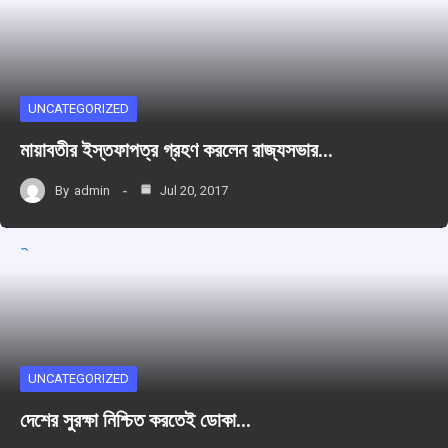
UNCATEGORIZED
মায়াবতীর ইস্তফাপত্র গ্রহণ করলেন রাজ্যসভার…
By
admin
Jul 20, 2017
UNCATEGORIZED
দেশের সুরক্ষা নিশ্চিত করতেই ডোকা…