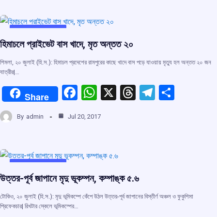
b
s
a
gr
e
o
A
d
a
o
p
s
m
UNCATEGORIZED
হিমাচলে প্রাইভেট বাস খাদে, মৃত অন্তত ২০
k
p
শিমলা, ২০ জুলাই (হি.স.): হিমাচল প্রদেশের রামপুরের কাছে খাদে বাস পড়ে যাওয়ায় মৃতু্য হল অন্তত ২০ জন
যাত্রীর|…
F
W
X
T
T
S
Share
a
h
hr
el
h
By
admin
Jul 20, 2017
ce
at
e
e
ar
b
s
a
gr
e
o
A
d
a
o
p
s
m
UNCATEGORIZED
উত্তর-পূর্ব জাপানে মৃদু ভূকম্পন, কম্পাঙ্ক ৫.৬
k
p
টোকিও, ২০ জুলাই (হি.স.): মৃদু ভূমিকম্পে কেঁপে উঠল উত্তর-পূর্ব জাপানের বিস্তীর্ণ অঞ্চল ও ফুকুশিমা
প্রিফেকচার| রিখটার স্কেলে ভূমিকম্পের…