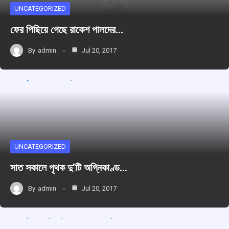
UNCATEGORIZED
ফের পিছিয়ে গেছে রাকেশ পালদের…
By
admin
Jul 20, 2017
UNCATEGORIZED
সাত সকালে পৃথক দু’টি অগ্নিকাণ্ড…
By
admin
Jul 20, 2017