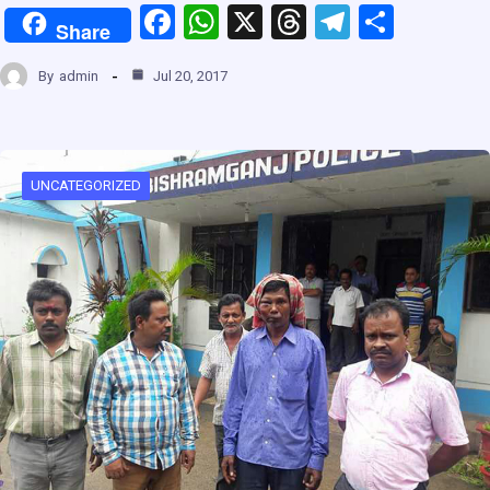
F
W
X
T
T
S
Share
a
h
hr
el
h
By
admin
Jul 20, 2017
ce
at
e
e
ar
b
s
a
gr
e
o
A
d
a
o
p
s
m
UNCATEGORIZED
k
p