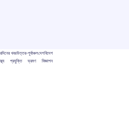
বর
দিনের খবর
উত্তর-পূর্বাঞ্চল
দেশ
বিদেশ
স্থ্য
প্রযুক্তি
ভ্রমণ
বিজ্ঞাপন