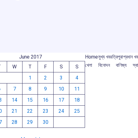
r
ar
o
A
d
a
e
o
p
s
m
m
k
p
June 2017
Home
মুখ্য খবর
ত্রিপুরা
প্রধান খ
খেলা
বিনোদন
বাণিজ্য
স্বা
T
W
T
F
S
S
1
2
3
4
6
7
8
9
10
11
3
14
15
16
17
18
0
21
22
23
24
25
7
28
29
30