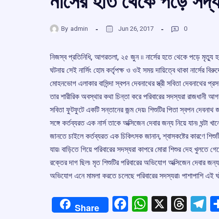
নার্সের হাত থেকে পড়ে সদ্য
By
admin
Jun 26, 2017
0
নিজস্ব প্রতিনিধি, আগরতলা, ২৫ জুন ৷৷ নার্সের হতে থেকে পড়ে মৃত্য
ঘটনায় সেই নার্সিং হোম কর্তৃপক্ষ ও ওই সময় দায়িত্বে থাকা নার্সের বির
মোহনভোগ এলাকার বাসিন্দা স্বপন দেবনাথের স্ত্রী সবিতা দেবনাথের প্রস
তার শারীরিক অবস্থার কথা চিন্তা করে পরিবারের সদস্যরা রাজধানী আ
সবিতা ফুটফুটে একটি সন্তানের জন্ম দেয়৷ শিশুটির পিতা স্বপন দেবনাথ জ
সঙ্গে কর্তব্যরত এক নার্স তাকে অক্সিজেন দেবার জন্য নিয়ে যান৷ ঘন্টা খ
জানতে চাইলে কর্তব্যরত এক চিকিৎসক জানান, শ্বাসকষ্টের কারণে শিশুটি
যায়৷ বাড়িতে গিয়ে পরিবারের সদস্যরা কাপরে মোরা শিশুর দেহ খুলতে গ
রক্তের দাগ ছিল৷ মৃত শিশুটির পরিবারের অভিযোগ অক্সিজেন দেবার জন্য
অভিযোগ এনে মামলা করতে চলেছে পরিবারের সদস্যরা৷ পাশাপাশি এই ঘটন
Facebook
WhatsApp
X
Thre
T
Share