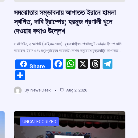
সমঝোতার সম্ভাবনায় আপাতত ইরানে হামলা
স্থগিত, দাবি ট্রাম্পের; হরমুজ প্রণালী খুলে
দেওয়ার কথাও উল্লেখ
ওয়াশিংটন, ২ আগস্ট (আইএএনএস): যুক্তরাষ্ট্রের প্রেসিডেন্ট ডোনাল্ড ট্রাম্প দাবি
করেছেন, ইরান এবং মধ্যপ্রাচ্যের কয়েকটি দেশের অনুরোধে যুক্তরাষ্ট্র আপাতত…
F
W
X
T
T
Share
a
h
hr
el
S
ce
at
e
e
h
r
b
s
a
gr
By
News Desk
Aug 2, 2026
ar
o
A
d
a
e
m
o
p
s
m
k
p
UNCATEGORIZED