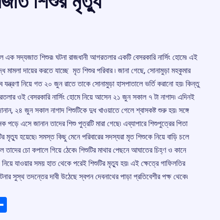
জাত শিশুর মৃত্যু
ু হল এক সদ্যজাত শিশুর৷ ঘটনা রাজধানী আগরতলার একটি বেসরকারি নার্সিং হোমে৷ এই
ুদ্ধে মামলা দায়ের করতে যাচ্ছে মৃত শিশুর পরিবার ৷ জানা গেছে, সোনামুড়া মহকুমার
ব যন্ত্রণা নিয়ে গত ২০ জুন রাতে তাকে সোনামুড়া হাসপাতালে ভর্তি করানো হয়৷ কিন্তু
গরতলার ওই বেসরকারি নার্সিং হোমে নিয়ে আসেন ২১ জুন সকাল ৭ টা নাগাদ৷ এদিনই
ানান, ২৪ জুন সকাল নাগাদ শিশুটিকে দুধ খাওয়াতে গেলে শ্বাসকষ্ট শুরু হয়৷ সঙ্গে
ানেক পড়ে এসে জানান তাদের শিশু পুত্রটি মারা গেছে৷ এব্যাপারে শিশুপুত্রের পিতা
র মৃত্যু হয়েছে৷ সমস্ত কিছু মেনে পরিবারের সদস্যরা মৃত শিশুকে নিয়ে বাড়ি চলে
েলে তাদের চো কপালে গিয়ে ঠেকে৷ শিশুটির মাথার পেছনে আঘাতের চিহ্ণ ও কানে
 নিয়ে যাওয়ার সময় হাত থেকে পরেই শিশুটির মৃত্যু হয়৷ এই ক্ষেত্রে গাফিলতির
ার সুস্থ তদন্তের দাবী উঠেছে স্বপন দেবনাথের পাড়া প্রতিবেশীর পক্ষ থেকে৷
ads
elegram
Share