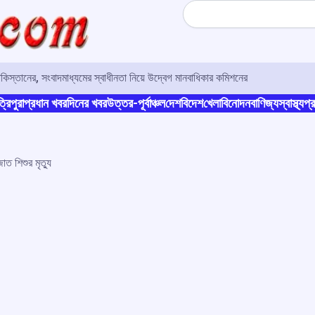
Search
াকিস্তানের, সংবাদমাধ্যমের স্বাধীনতা নিয়ে উদ্বেগ মানবাধিকার কমিশনের
্রিপুরা
প্রধান খবর
দিনের খবর
উত্তর-পূর্বাঞ্চল
দেশ
বিদেশ
খেলা
বিনোদন
বাণিজ্য
স্বাস্থ্য
প্র
াত শিশুর মৃত্যু