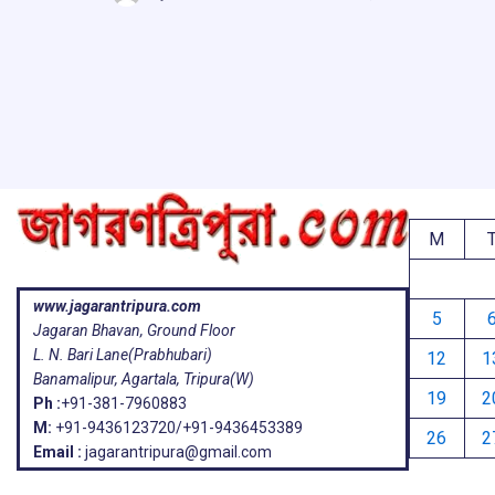
b
s
a
g
ar
o
A
d
a
e
o
p
s
k
p
M
www.jagarantripura.com
5
Jagaran Bhavan, Ground Floor
L. N. Bari Lane(Prabhubari)
12
1
Banamalipur, Agartala, Tripura(W)
19
2
Ph :
+91-381-7960883
M:
+91-9436123720/+91-9436453389
26
2
Email :
jagarantripura@gmail.com