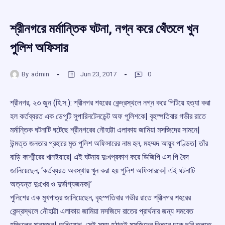
শ্রীনগরে মর্মান্তিক ঘটনা, নগ্ন করে থেঁতলে খুন
পুলিশ অফিসার
By
admin
Jun 23, 2017
0
শ্রীনগর, ২৩ জুন (হি.স.): শ্রীনগর শহরের কেন্দ্রস্থলে নগ্ন করে পিটিয়ে হত্যা করা
হল কর্তব্যরত এক ডেপুটি সুপারিনটেনডেন্ট অফ পুলিশকে| বৃহস্পতিবার গভীর রাতে
মর্মান্তিক ঘটনাটি ঘটেছে শ্রীনগরের নৌহাট্টা এলাকায় জামিয়া মসজিদের সামনে|
উন্মত্ত জনতার প্রহারে মৃত পুলিশ অফিসারের নাম হল, মহম্মদ আয়ুব পণ্ডিত| তাঁর
বাড়ি কাশ্মীরের খানইয়ারে| এই ঘটনায় দুঃখপ্রকাশ করে ডিজিপি এস পি বৈদ
জানিয়েছেন, ‘কর্তব্যরত অবস্থায় খুন করা হয় পুলিশ অফিসারকে| এই ঘটনাটি
অত্যন্ত দুঃখের ও দুর্ভাগ্যজনক|’
পুলিশের এক মুখপাত্র জানিয়েছেন, বৃহস্পতিবার গভীর রাতে শ্রীনগর শহরের
কেন্দ্রস্থলে নৌহাট্টা এলাকায় জামিয়া মসজিদে রাতের প্রার্থনার জন্য সমবেত
হচ্ছিলেন মানুষজন| অভিযোগ, সেই সময় হঠাত্ই মসজিদের ভিতরে ঢুকে ছবি তুলতে