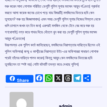
শুরু করেন সাদা পোশাক পরিহিত ডেপুটি পুলিশ সুপার মহম্মদ আয়ুব পণ্ডিত| প্রার্থনা
করতে আসা কয়েক জনের চোখে পড়ে যায় বিষয়টি| মসজিদের ভিতরে ছবি কেন
তুলছেন? শুরু হয় জিজ্ঞাসাবাদ| এমন সময় ডেপুটি পুলিশ সুপার নিজের পিস্তল থেকে
গুলি চালালে জখম হন তিন জন| এরপরই মসজিদ থেকে টেনে বের করে শুরু হয়
গণধোলাই| নগ্ন করে পাথর দিয়ে থেঁতলে খুন করা হয় ডেপুটি পুলিশ সুপার মহম্মদ
আয়ুব পণ্ডিতকে|
উচ্চপদস্থ এক পুলিশ কর্তা জানিয়েছেন, মসজিদের নিরাপত্তার দায়িত্বে ছিলেন ওই
পুলিশ অফিসার| জম্মু ও কাশ্মীরের নিরাপত্তা উইং-এর অফিসাররা সাধারণ পোশাক
পরেই তাঁদের দায়িত্ব পালন করেন| কিন্তু আয়ুব কেন মসজিদের ভিতরের ছবি
তুলছিলেন তা স্পষ্ট নয়| গোটা ঘটনাটি তদন্ত করে দেখছে পুলিশ|
Facebook
WhatsApp
X
Threads
Telegr
Shar
Share
admin