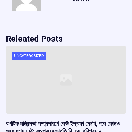
Releated Posts
UNCATEGORIZED
কর্ণাটক মন্ত্রিসভা সম্প্রসারণে কেউ ইস্তফা দেননি, দলে কোনও
অসন্তোষ নেই: কংগ্রেস সভাপতি বি. কে. হরিপ্রসাদ