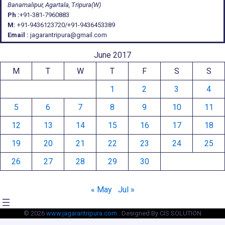
Banamalipur, Agartala, Tripura(W)
Ph :
+91-381-7960883
M:
+91-9436123720/+91-9436453389
Email :
jagarantripura@gmail.com
June 2017
M
T
W
T
F
S
S
1
2
3
4
5
6
7
8
9
10
11
12
13
14
15
16
17
18
19
20
21
22
23
24
25
26
27
28
29
30
« May
Jul »
© 2026
www.jagarantripura.com .
Designed By CIS SOLUTION