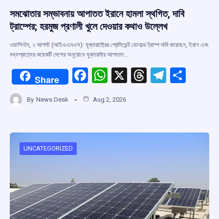
সমঝোতার সম্ভাবনায় আপাতত ইরানে হামলা স্থগিত, দাবি
ট্রাম্পের; হরমুজ প্রণালী খুলে দেওয়ার কথাও উল্লেখ
ওয়াশিংটন, ২ আগস্ট (আইএএনএস): যুক্তরাষ্ট্রের প্রেসিডেন্ট ডোনাল্ড ট্রাম্প দাবি করেছেন, ইরান এবং
মধ্যপ্রাচ্যের কয়েকটি দেশের অনুরোধে যুক্তরাষ্ট্র আপাতত…
F
W
X
T
T
S
Share
a
h
hr
el
h
By
News Desk
Aug 2, 2026
ce
at
e
e
ar
b
s
a
gr
e
o
A
d
a
o
p
s
m
UNCATEGORIZED
k
p