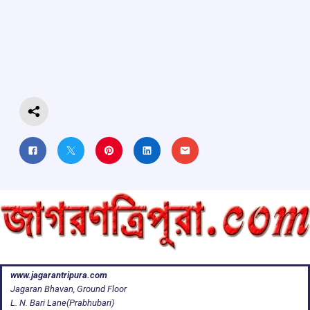
b
s
a
gr
e
o
A
d
a
o
p
s
m
k
p
www.jagarantripura.com
Jagaran Bhavan, Ground Floor
L. N. Bari Lane(Prabhubari)