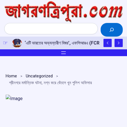
Skip
to
content
Search
‘এটি ভারতের অভ্যন্তরীণ বিষয়’, এফসিআরএ (FCRA) সংশোধনী বিল নিয়ে
Home
Uncategorized
শ্রীনগরে মর্মান্তিক ঘটনা, নগ্ন করে থেঁতলে খুন পুলিশ অফিসার