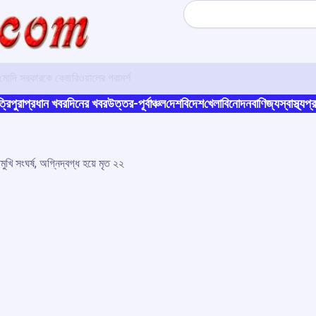
Search
োদি সরকারকে কেজরিওয়ালের পরামর্শ
্রিপুরা
প্রধান খবর
দিনের খবর
উত্তর-পূর্বাঞ্চল
দেশ
বিদেশ
খেলা
বিনোদন
বাণিজ্য
স্বাস্থ্য
প্র
ুখি সংঘর্ষ, অগ্নিদ্বগ্ধ হয়ে মৃত ২২