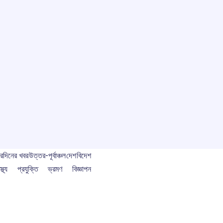
বর
দিনের খবর
উত্তর-পূর্বাঞ্চল
দেশ
বিদেশ
স্থ্য
প্রযুক্তি
ভ্রমণ
বিজ্ঞাপন