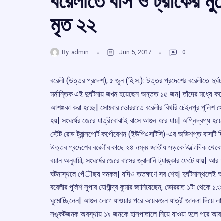
বরেলীতে বাস ও ট্রাকের মুখ
মৃত ২২
By
admin
Jun 5, 2017
0
বরেলী (উত্তর প্রদেশ), ৫ জুন (হি.স.): উত্তর প্রদেশের বরেলীতে দুর্ঘ
মর্মান্তিক এই দুর্ঘটনায় জখম হয়েছেন অন্তত ১৫ জন| তাঁদের মধ্যে
আশঙ্কা করা হচ্ছে| সোমবার ভোররাতে বরেলীর বিথরি চেইনপুর পুলিশ স্টে
হয়| সংঘর্ষের জেরে যাত্রীবোঝাই বাসে আগুন ধরে যায়| অগ্নিদ্বগ্ধ হয়
স্টেট রোড ট্রান্সপোর্ট কর্পোরেশন (ইউপিএসটিসি)-এর অভিশপ্ত বাসটি দি
উত্তর প্রদেশের বরেলীর কাছে ২৪ নম্বর জাতীয় সড়কে উল্টোদিক থেকে দ্র
বয়ান অনুযায়ী, সংঘর্ষের জেরে বাসের জ্বালানি ট্যাঙ্কার ফেটে যায়| 
ঘটনাস্থলে পেঁৗছয় দমকল| যদিও ততক্ষণে সব শেষ| দুর্ঘটনাস্থলেই আগ
বরেলীর পুলিশ সুপার যোগীন্দ্র কুমার জানিয়েছেন, ভোররাত ১টা থেকে ১.৩০
ঘুমোচ্ছিলেন| আগুন লেগে যাওয়ার পরে কয়েকজন যাত্রী জানলা দিয়ে লাফ
সঙ্কটজনক অবস্থায় ১৯ জনকে হাসপাতালে নিয়ে যাওয়া হলে পরে আরও ৫ 