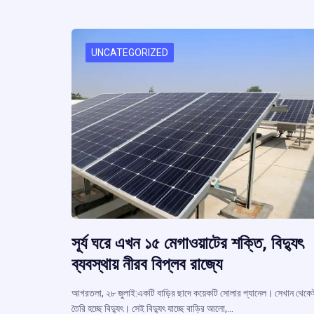
o
A
d
a
e
o
p
s
k
p
UNCATEGORIZED
সূর্য ঘরে এখন ১৫ মেগাওয়াটের শক্তি, বিদ্যুৎ
ব্যবস্থায় নীরব বিপ্লব রাজ্যে
আগরতলা, ২৮ জুলাই:একটি বাড়ির ছাদে কয়েকটি সোলার প্যানেল। সেখান থেকে
তৈরি হচ্ছে বিদ্যুৎ। সেই বিদ্যুৎ যাচ্ছে বাড়ির আলো,…