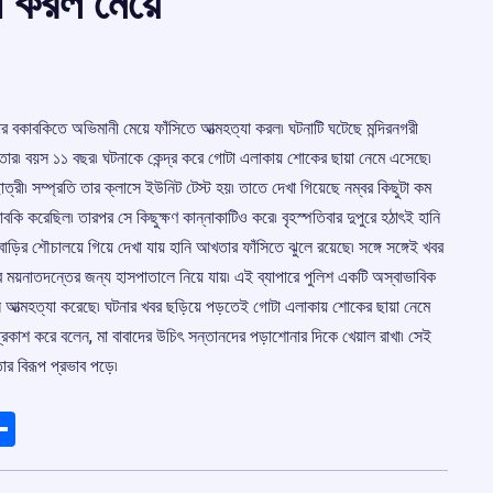
যা করল মেয়ে
াবার বকাবকিতে অভিমানী মেয়ে ফাঁসিতে আত্মহত্যা করল৷ ঘটনাটি ঘটেছে মন্দিরনগরী
খতার৷ বয়স ১১ বছর৷ ঘটনাকে কেন্দ্র করে গোটা এলাকায় শোকের ছায়া নেমে এসেছে৷
াত্রী৷ সম্প্রতি তার ক্লাসে ইউনিট টেস্ট হয়৷ তাতে দেখা গিয়েছে নম্বর কিছুটা কম
াবকি করেছিল৷ তারপর সে কিছুক্ষণ কান্নাকাটিও করে৷ বৃহস্পতিবার দুপুরে হঠাৎই হানি
ড়ির শৌচালয়ে গিয়ে দেখা যায় হানি আখতার ফাঁসিতে ঝুলে রয়েছে৷ সঙ্গে সঙ্গেই খবর
ে ময়নাতদন্তের জন্য হাসপাতালে নিয়ে যায়৷ এই ব্যাপারে পুলিশ একটি অস্বাভাবিক
নে আত্মহত্যা করেছে৷ ঘটনার খবর ছড়িয়ে পড়তেই গোটা এলাকায় শোকের ছায়া নেমে
রকাশ করে বলেন, মা বাবাদের উচিৎ সন্তানদের পড়াশোনার দিকে খেয়াল রাখা৷ সেই
ার বিরূপ প্রভাব পড়ে৷
ads
elegram
Share