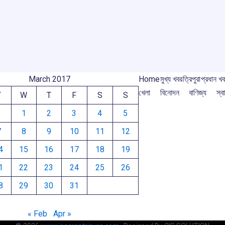
o
A
d
a
e
o
p
s
m
m
k
p
March 2017
Home
মুখ্য খবর
ত্রিপুরা
প্রধান খ
খেলা
বিনোদন
বাণিজ্য
স্বা
T
W
T
F
S
S
1
2
3
4
5
7
8
9
10
11
12
4
15
16
17
18
19
1
22
23
24
25
26
8
29
30
31
« Feb
Apr »