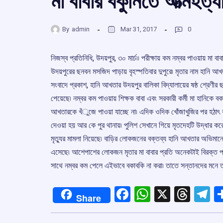
মা বাবার বকুনিতে আত্মহত্
By
admin
Mar 31, 2017
0
নিজস্ব প্রতিনিধি, উদয়পুর, ৩০ মার্চ৷৷ পরীক্ষায় কম নম্বর পাওয়ায় মা ব
উদয়পুরের ছনবন মসজিদ পাড়ায় বৃহস্পতিবার দুপুরে৷ মৃতার নাম হানি আ
সংবাদে প্রকাশ, হানি আখতার উদয়পুর বালিকা বিদ্যালায়ের ষষ্ঠ শ্রেণীর ছ
পেয়েছে৷ নম্বর কম পাওয়ায় শিক্ষক বাবা এবং সরকারী কর্মী মা হানিকে বক
আখতারকে খঁুজে পাওয়া যাচ্ছে না৷ এদিক ওদিক খোঁজাখুজির পর হঠাৎ বা
দেওয়া হয় আর কে পুর থানায়৷ পুলিশ সেখানে গিয়ে মৃতদেহটি উদ্ধার কর
মৃত্যুর মামলা নিয়েছে৷ বাড়ির লোকজনের বক্তব্য হানি আখতার অভিমা
এসেছে৷ আশেপাশের লোকজন মৃতার মা বাবার প্রতি অনেকটাই বিরক্ত প্
সাথে নম্বর কম পেলে এইভাবে বকাবকি না করা৷ তাতে সন্তানদের মনে ত
Facebook
WhatsApp
X
Thre
T
Share