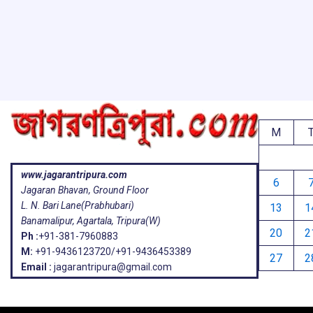
o
A
d
a
e
o
p
s
k
p
M
www.jagarantripura.com
6
Jagaran Bhavan, Ground Floor
L. N. Bari Lane(Prabhubari)
13
1
Banamalipur, Agartala, Tripura(W)
20
2
Ph :
+91-381-7960883
M:
+91-9436123720/+91-9436453389
27
2
Email :
jagarantripura@gmail.com