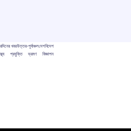
বর
দিনের খবর
উত্তর-পূর্বাঞ্চল
দেশ
বিদেশ
স্থ্য
প্রযুক্তি
ভ্রমণ
বিজ্ঞাপন