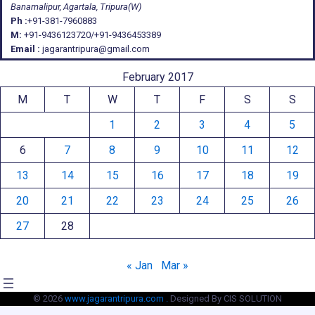
Banamalipur, Agartala, Tripura(W)
Ph :
+91-381-7960883
M:
+91-9436123720/+91-9436453389
Email :
jagarantripura@gmail.com
February 2017
M
T
W
T
F
S
S
1
2
3
4
5
6
7
8
9
10
11
12
13
14
15
16
17
18
19
20
21
22
23
24
25
26
27
28
« Jan
Mar »
© 2026
www.jagarantripura.com .
Designed By CIS SOLUTION