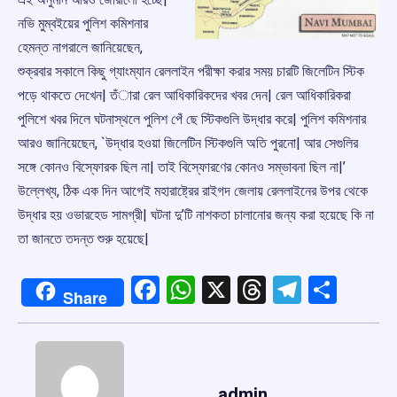
নভি মুম্বইয়ের পুলিশ কমিশনার
হেমন্ত নাগরালে জানিয়েছেন,
শুক্রবার সকালে কিছু গ্যাংম্যান রেললাইন পরীক্ষা করার সময় চারটি জিলেটিন স্টিক
পড়ে থাকতে দেখেন| তঁারা রেল আধিকারিকদের খবর দেন| রেল আধিকারিকরা
পুলিশে খবর দিলে ঘটনাস্থলে পুলিশ পেঁ ছে স্টিকগুলি উদ্ধার করে| পুলিশ কমিশনার
আরও জানিয়েছেন, `উদ্ধার হওয়া জিলেটিন স্টিকগুলি অতি পুরনো| আর সেগুলির
সঙ্গে কোনও বিস্ফোরক ছিল না| তাই বিস্ফোরণের কোনও সম্ভাবনা ছিল না|’
উল্লেখ্য, ঠিক এক দিন আগেই মহারাষ্ট্রের রাইগদ জেলায় রেললাইনের উপর থেকে
উদ্ধার হয় ওভারহেড সামগ্রী| ঘটনা দু’টি নাশকতা চালানোর জন্য করা হয়েছে কি না
তা জানতে তদন্ত শুরু হয়েছে|
Facebook
WhatsApp
X
Threads
Telegr
Shar
Share
admin