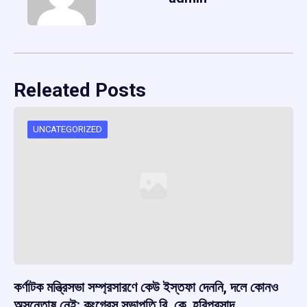
Releated Posts
UNCATEGORIZED
কর্ণাটক মন্ত্রিসভা সম্প্রসারণে কেউ ইস্তফা দেননি, দলে কোনও
অসন্তোষ নেই: কংগ্রেস সভাপতি বি. কে. হরিপ্রসাদ