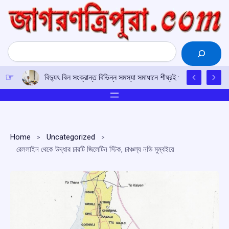
Skip
to
content
Search
বিদ্যুৎ বিল সংক্রান্ত বিভিন্ন সমস্যা সমাধানে শীঘ্রই প্রয়োজনীয় পদক্ষেপ ন
Home
Uncategorized
রেললাইন থেকে উদ্ধার চারটি জিলেটিন স্টিক, চাঞ্চল্য নভি মুম্বইয়ে