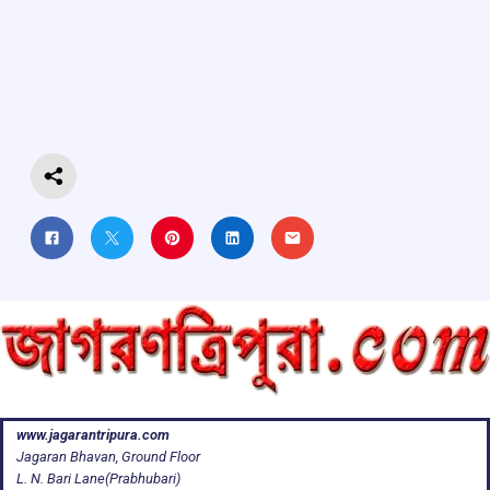
b
s
a
gr
e
o
A
d
a
o
p
s
m
k
p
www.jagarantripura.com
Jagaran Bhavan, Ground Floor
L. N. Bari Lane(Prabhubari)