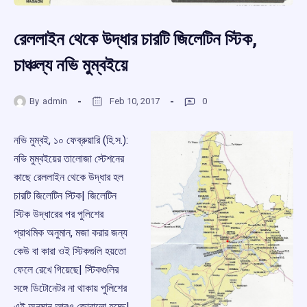
রেললাইন থেকে উদ্ধার চারটি জিলেটিন স্টিক,
চাঞ্চল্য নভি মুম্বইয়ে
By
admin
Feb 10, 2017
0
নভি মুম্বই, ১০ ফেব্রুয়ারি (হি.স.):
নভি মুম্বইয়ের তালোজা স্টেশনের
কাছে রেললাইন থেকে উদ্ধার হল
চারটি জিলেটিন স্টিক| জিলেটিন
স্টিক উদ্ধারের পর পুলিশের
প্রাথমিক অনুমান, মজা করার জন্য
কেউ বা কারা ওই স্টিকগুলি হয়তো
ফেলে রেখে গিয়েছে| স্টিকগুলির
সঙ্গে ডিটোনেটর না থাকায় পুলিশের
এই অনুমান আরও জোরালো হচ্ছে|