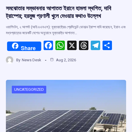
সমঝোতার সম্ভাবনায় আপাতত ইরানে হামলা স্থগিত, দাবি
ট্রাম্পের; হরমুজ প্রণালী খুলে দেওয়ার কথাও উল্লেখ
ওয়াশিংটন, ২ আগস্ট (আইএএনএস): যুক্তরাষ্ট্রের প্রেসিডেন্ট ডোনাল্ড ট্রাম্প দাবি করেছেন, ইরান এবং
মধ্যপ্রাচ্যের কয়েকটি দেশের অনুরোধে যুক্তরাষ্ট্র আপাতত…
F
W
X
T
T
S
Share
a
h
hr
el
h
By
News Desk
Aug 2, 2026
ce
at
e
e
ar
b
s
a
gr
e
o
A
d
a
o
p
s
m
UNCATEGORIZED
k
p