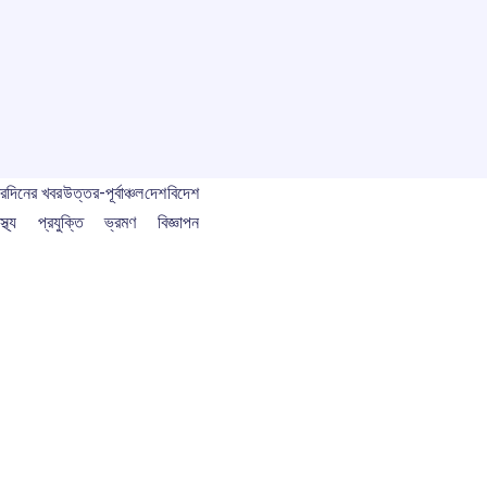
বর
দিনের খবর
উত্তর-পূর্বাঞ্চল
দেশ
বিদেশ
স্থ্য
প্রযুক্তি
ভ্রমণ
বিজ্ঞাপন