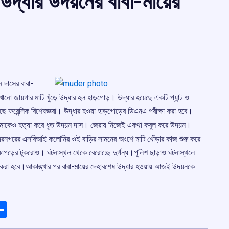
 উদ্ধার উদয়নের বাবা-মায়ের
ন দাসের বাবা-
খানো জায়গার মাটি খুঁড়ে উদ্ধার হল হাড়গোড়। উদ্ধার হয়েছে একটি প্যান্ট ও
ছে ফরেন্সিক বিশেষজ্ঞরা। উদ্ধার হওয়া হাড়গোড়ের ডিএনএ পরীক্ষা করা হবে।
বা-মাকেও হত্যা করে ধৃত উদয়ন দাস। জেরায় নিজেই একথা কবুল করে উদয়ন।
রনগরের এসবিআই কলোনির ওই বাড়ির সামনের অংশে মাটি খোঁড়ার কাজ শুরু করে
াপড়ের টুকরোও। ঘটনাস্থল থেকে বেরোচ্ছে দুর্গন্ধ।পুলিশ ছাড়াও ঘটনাস্থলে
্ষা করা হবে।আকাঙ্খার পর বাবা-মায়ের দেহাবশেষ উদ্ধার হওয়ায় আজই উদয়নকে
ads
elegram
Share