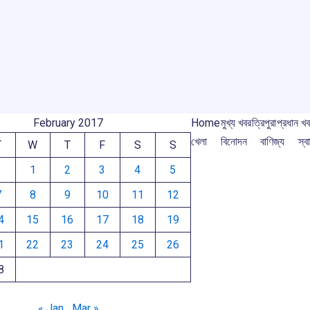
o
A
d
a
e
o
p
s
m
m
k
p
February 2017
Home
মুখ্য খবর
ত্রিপুরা
প্রধান খ
খেলা
বিনোদন
বাণিজ্য
স্বা
T
W
T
F
S
S
1
2
3
4
5
7
8
9
10
11
12
4
15
16
17
18
19
1
22
23
24
25
26
8
« Jan
Mar »