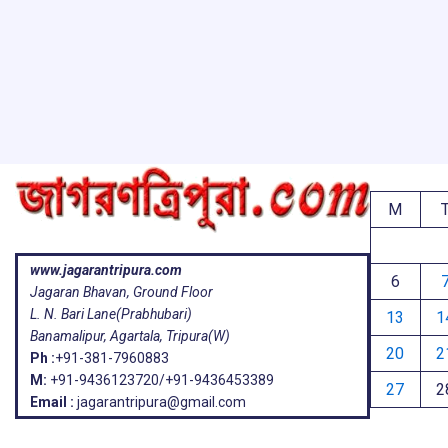
ar
o
A
d
a
e
o
p
s
k
p
M
www.jagarantripura.com
6
Jagaran Bhavan, Ground Floor
L. N. Bari Lane(Prabhubari)
13
1
Banamalipur, Agartala, Tripura(W)
20
2
Ph :
+91-381-7960883
M:
+91-9436123720/+91-9436453389
27
2
Email :
jagarantripura@gmail.com