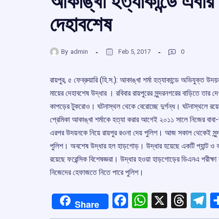
আকাঙ্খা হত্যাকান্ডে এবার
দেহাবশেষ
By
admin
Feb 5, 2017
0
রায়পুর, ৫ ফেব্রুয়ারি (হি.স.): আকাঙ্খা শর্মা হত্যাকান্ডে অভিযুক্ত উদয়
মায়ের দেহাবশেষ উদ্ধার । রবিবার রায়পুরের সুন্দরনগরের বাড়িতে তার দে
কাপড়ের টুকরোও। ঘটনাস্থল থেকে বেরোচ্ছে দুর্গন্ধ। ঘটনাস্থলে রয়ে
প্রেমিকা আকাঙ্খা শর্মাকে হত্যা করার আগেই ২০১১ সালে নিজের বা
এরপর উদয়নকে নিয়ে রায়পুর রওনা দেয় পুলিশ। আজ সকাল থেকেই সুন্দ
পুলিশ। অবশেষ উদ্ধার হল হাড়গোড়। উদ্ধার হয়েছে একটি প্যান্ট ও ক
রয়েছে ফরেন্সিক বিশেষজ্ঞরা। উদ্ধার হওয়া হাড়গোড়ের ডিএনএ পরীক
নিজেদের হেফাজতে নিতে পারে পুলিশ।
Facebook
WhatsApp
X
Thre
T
Share