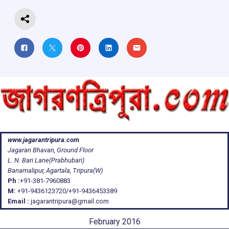
k
p
www.jagarantripura.com
Jagaran Bhavan, Ground Floor
L. N. Bari Lane(Prabhubari)
Banamalipur, Agartala, Tripura(W)
Ph :
+91-381-7960883
M:
+91-9436123720/+91-9436453389
Email :
jagarantripura@gmail.com
February 2016