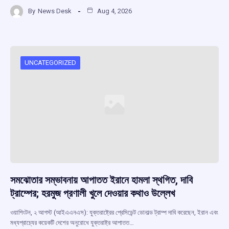
a
h
hr
el
h
By
News Desk
Aug 4, 2026
ce
at
e
e
ar
b
s
a
gr
e
o
A
d
a
o
p
s
m
UNCATEGORIZED
k
p
সমঝোতার সম্ভাবনায় আপাতত ইরানে হামলা স্থগিত, দাবি
ট্রাম্পের; হরমুজ প্রণালী খুলে দেওয়ার কথাও উল্লেখ
ওয়াশিংটন, ২ আগস্ট (আইএএনএস): যুক্তরাষ্ট্রের প্রেসিডেন্ট ডোনাল্ড ট্রাম্প দাবি করেছেন, ইরান এবং
মধ্যপ্রাচ্যের কয়েকটি দেশের অনুরোধে যুক্তরাষ্ট্র আপাতত…