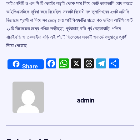
আইএনপিটি ও এন সি টি ভোটের লড়াই থেকে সরে গিয়ে ভোট ভাগাভাগি রোধ করতে
আইপিএফটিকে সুবিধা করে দিয়েছিল৷ সরকটি বিরোধী দল তুলাশিখরের ২৩টি এডিসি
ভিলেজে প্রার্থী না দিয়ে সব ছেড়ে দেয় আইপিএফটির হাতে৷ গত দুদিনে আইপিএফটি
২৩টি ভিলেজের মধ্যে পশ্চিম লক্ষ্মীছড়া, পূর্ববাচাই বাড়ি পূর্ব বেহালাবাড়ি, পশ্চিম
বাচাইবাড়ি ও তকসাইয়া বাড়ি এই পাঁচটি ভিলেজের সবকটি ওয়ার্ডে শুধুমাত্র প্রার্থী
দিতে পেরেছে৷
Facebook
WhatsApp
X
Threads
Telegr
Shar
Share
admin