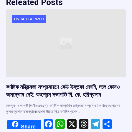
Releated Posts
UNCATEGORIZED
কর্ণাটক মন্ত্রিসভা সম্প্রসারণে কেউ ইস্তফা দেননি, দলে কোনও
অসন্তোষ নেই: কংগ্রেস সভাপতি বি. কে. হরিপ্রসাদ
বেঙ্গালুরু, ৪ আগস্ট (আইএএনএস): কর্ণাটকে সাম্প্রতিক মন্ত্রিসভা সম্প্রসারণকে ঘিরে কংগ্রেসের
অন্দরে ব্যাপক অসন্তোষের জল্পনা উড়িয়ে দিয়ে কর্ণাটক প্রদেশ…
F
W
X
T
T
S
Share