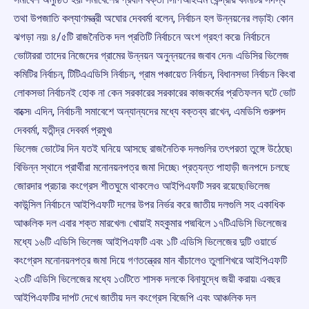
তথা উপজাতি কল্যাণমন্ত্রী অঘোর দেববর্মা বলেন, নির্বাচন হল উন্নয়নের লড়াই৷ কোন
ঝগড়া নয়৷ ৪/৫টি রাজনৈতিক দল প্রতিটি নির্বাচনে অংশ গ্রহণ করে৷ নির্বাচনে
ভোটাররা তাদের নিজেদের গ্রামের উন্নয়ন অনুন্নয়নের জবাব দেন৷ এডিসির ভিলেজ
কমিটির নির্বাচন, টিটিএএডিসি নির্বাচন, গ্রাম পঞ্চায়েত নির্বাচন, বিধানসভা নির্বাচন কিংবা
লোকসভা নির্বাচনই হোক না কেন সরকারের সরকারের কাজকর্মের প্রতিফলন ঘটে ভোট
বাক্সে৷ এদিন, নির্বাচনী সমাবেশে অন্যান্যদের মধ্যে বক্তব্য রাখেন, এমডিসি গুরুপদ
দেববর্মা, যতীন্দ্র দেববর্ম প্রমুখ৷
ভিলেজ ভোটের দিন যতই ঘনিয়ে আসছে রাজনৈতিক দলগুলির তৎপরতা তুঙ্গে উঠেছে৷
বিভিন্ন স্থানে প্রার্থীরা মনোনয়নপত্র জমা দিচ্ছে৷ প্রত্যন্ত পাহাড়ী জনপদে চলছে
জোরদার প্রচার৷ কংগ্রেস শীতঘুমে থাকলেও আইপিএফটি সরব রয়েছে৷ভিলেজ
কাউন্সিল নির্বাচনে আইপিএফটি দলের উপর নির্ভর করে জাতীয় দলগুলি সহ একাধিক
আঞ্চলিক দল এবার শক্ত মারখেল৷ খোয়াই মহকুমার পদ্মবিলে ১৭টিএডিসি ভিলেজের
মধ্যে ১৬টি এডিসি ভিলেজ আইপিএফটি এবং ১টি এডিসি ভিলেজের দুটি ওয়ার্ডে
কংগ্রেস মনোনয়নপত্র জমা দিয়ে গণতন্ত্রের মান বাঁচালেও তুলাশিখরে আইপিএফটি
২৩টি এডিসি ভিলেজের মধ্যে ১৩টিতে শাসক দলকে বিনাযুদ্ধে জয়ী করায়৷ এবছর
আইপিএফটির দাপট দেখে জাতীয় দল কংগ্রেস বিজেপি এবং আঞ্চলিক দল