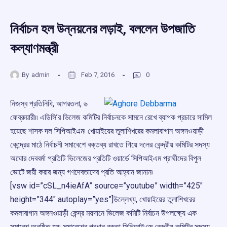
নির্বাচন হল উন্নয়নের লড়াই, বললেন উপজাতি
কল্যাণমন্ত্রী
By
admin
Feb 7, 2016
0
নিজস্ব প্রতিনিধি, আগরতলা, ৬
ফেব্রুয়ারী৷৷ এডিসি’র ভিলেজ কমিটির নির্বাচনকে সামনে রেখে ব্যাপক প্রচারে সামিল
হয়েছে শাসক দল সিপিআইএম৷ খোয়াইয়ের তুলাশিখরের কমলাবাগান অঙ্গনওয়াড়ী
কেন্দ্রের মাঠে নির্বাচনী সমাবেশে বক্তব্য রাখতে গিয়ে দলের কেন্দ্রীয় কমিটির সদস্য
অঘোর দেববর্মা প্রতিটি ভিলেজের প্রতিটি ওয়ার্ডে সিপিআইএম প্রার্থীদের বিপুল
ভোটে জয়ী করার জন্য গণদেবতাদের প্রতি আহ্বান জানান৷
[vsw id=”cSL_n4ieAfA” source=”youtube” width=”425″
height=”344″ autoplay=”yes”]উল্লেখ্য, খোয়াইয়ের তুলাশিখরের
কমলাবাগান অঙ্গনওয়াড়ী কেন্দ্র ময়দানে ভিলেজ কমিটি নির্বাচন উপলক্ষ্যে এক
সমাবেশ অনুষ্ঠিত হয়৷ সমাবেশের প্রধান বক্তা সিপিআইএম কেন্দ্রীয় কমিটির সদস্য