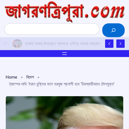
Skip
to
content
Search
চাকমা ভাষার উন্নয়নে সকলকে এগিয়ে আসার আহ্বান
Home
বিদেশ
ট্রাম্পের দাবি: ইরান চুক্তির ফলে হরমুজ প্রণালী হবে ‘চিরস্থায়ীভাবে টোলমুক্ত’