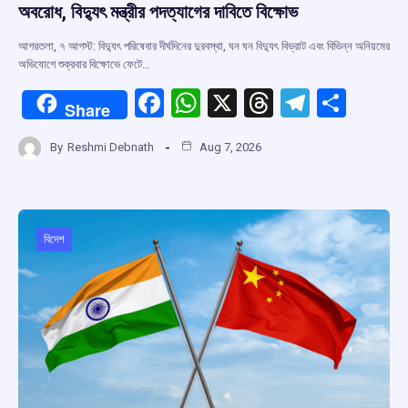
অবরোধ, বিদ্যুৎ মন্ত্রীর পদত্যাগের দাবিতে বিক্ষোভ
আগরতলা, ৭ আগস্ট: বিদ্যুৎ পরিষেবার দীর্ঘদিনের দুরবস্থা, ঘন ঘন বিদ্যুৎ বিভ্রাট এবং বিভিন্ন অনিয়মের
অভিযোগে শুক্রবার বিক্ষোভে ফেটে…
F
W
X
T
T
S
Share
a
h
hr
el
h
By
Reshmi Debnath
Aug 7, 2026
ce
at
e
e
ar
b
s
a
gr
e
o
A
d
a
o
p
s
m
বিদেশ
k
p