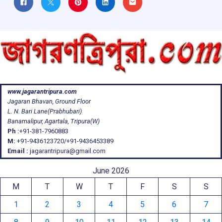
www.jagarantripura.com
Jagaran Bhavan, Ground Floor
L. N. Bari Lane(Prabhubari)
Banamalipur, Agartala, Tripura(W)
Ph :
+91-381-7960883
M:
+91-9436123720/+91-9436453389
Email :
jagarantripura@gmail.com
June 2026
M
T
W
T
F
S
S
1
2
3
4
5
6
7