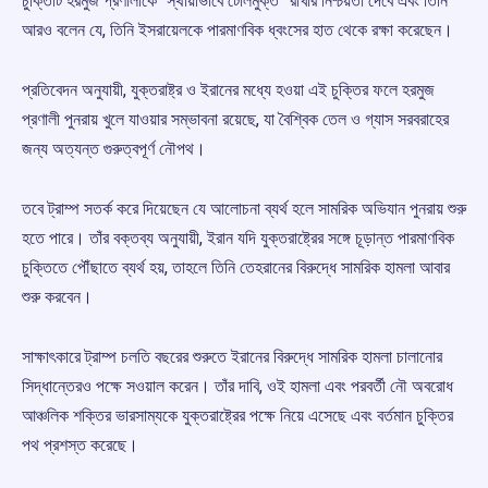
চুক্তিটি হরমুজ প্রণালীকে “স্থায়ীভাবে টোলমুক্ত” রাখার নিশ্চয়তা দেবে এবং তিনি
আরও বলেন যে, তিনি ইসরায়েলকে পারমাণবিক ধ্বংসের হাত থেকে রক্ষা করেছেন।
প্রতিবেদন অনুযায়ী, যুক্তরাষ্ট্র ও ইরানের মধ্যে হওয়া এই চুক্তির ফলে হরমুজ
প্রণালী পুনরায় খুলে যাওয়ার সম্ভাবনা রয়েছে, যা বৈশ্বিক তেল ও গ্যাস সরবরাহের
জন্য অত্যন্ত গুরুত্বপূর্ণ নৌপথ।
তবে ট্রাম্প সতর্ক করে দিয়েছেন যে আলোচনা ব্যর্থ হলে সামরিক অভিযান পুনরায় শুরু
হতে পারে। তাঁর বক্তব্য অনুযায়ী, ইরান যদি যুক্তরাষ্ট্রের সঙ্গে চূড়ান্ত পারমাণবিক
চুক্তিতে পৌঁছাতে ব্যর্থ হয়, তাহলে তিনি তেহরানের বিরুদ্ধে সামরিক হামলা আবার
শুরু করবেন।
সাক্ষাৎকারে ট্রাম্প চলতি বছরের শুরুতে ইরানের বিরুদ্ধে সামরিক হামলা চালানোর
সিদ্ধান্তেরও পক্ষে সওয়াল করেন। তাঁর দাবি, ওই হামলা এবং পরবর্তী নৌ অবরোধ
আঞ্চলিক শক্তির ভারসাম্যকে যুক্তরাষ্ট্রের পক্ষে নিয়ে এসেছে এবং বর্তমান চুক্তির
পথ প্রশস্ত করেছে।