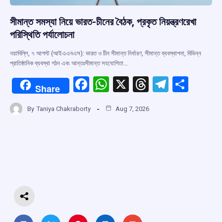
সীমান্ত সমস্যা নিয়ে ভারত-চীনের বৈঠক, প্রকৃত নিয়ন্ত্রণরেখা
পরিস্থিতি পর্যালোচনা
নয়াদিল্লি, ৭ আগস্ট (আইএএনএস): ভারত ও চীন সীমান্ত নির্ধারণ, সীমান্ত ব্যবস্থাপনা, বিভিন্ন
প্রাতিষ্ঠানিক ব্যবস্থা গঠন এবং আন্তঃসীমান্ত সহযোগিতা…
F
W
X
T
T
S
Share
a
h
hr
el
h
By
Taniya Chakraborty
Aug 7, 2026
ce
at
e
e
ar
b
s
a
gr
e
o
A
d
a
o
p
s
m
k
p