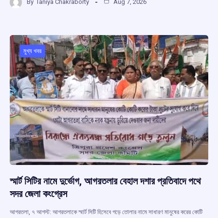
By
Taniya Chakraborty
Aug 7, 2026
ce
at
e
e
ar
b
s
a
gr
e
o
A
d
a
o
p
s
m
মুখ্য খবর
k
p
স্মার্ট সিটির নামে দুর্ভোগ, আগরতলার বেহাল দশার প্রতিবাদে পথে
সদর জেলা কংগ্রেস
আগরতলা, ৭ আগস্ট: আগরতলাকে স্মার্ট সিটি হিসেবে গড়ে তোলার নামে সাধারণ মানুষের করের কোটি