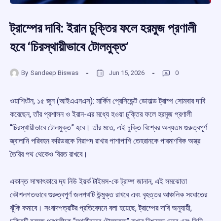
ট্রাম্পের দাবি: ইরান চুক্তির ফলে হরমুজ প্রণালী
হবে ‘চিরস্থায়ীভাবে টোলমুক্ত’
By
Sandeep Biswas
Jun 15, 2026
0
ওয়াশিংটন, ১৫ জুন (আইএএনএস): মার্কিন প্রেসিডেন্ট ডোনাল্ড ট্রাম্প সোমবার দাবি
করেছেন, তাঁর প্রশাসন ও ইরান-এর মধ্যে হওয়া চুক্তির ফলে হরমুজ প্রণালী
“চিরস্থায়ীভাবে টোলমুক্ত” হবে। তাঁর মতে, এই চুক্তি বিশ্বের অন্যতম গুরুত্বপূর্ণ
জ্বালানি পরিবহন করিডরকে নিরাপদ রাখার পাশাপাশি তেহরানকে পারমাণবিক অস্ত্র
তৈরির পথ থেকেও বিরত রাখবে।
একান্ত সাক্ষাৎকারে দ্য নিউ ইয়র্ক টাইমস-কে ট্রাম্প জানান, এই সমঝোতা
কৌশলগতভাবে গুরুত্বপূর্ণ জলপথটি উন্মুক্ত রাখবে এবং বৃহত্তর আঞ্চলিক সংঘাতের
ঝুঁকি কমাবে। সংবাদপত্রটির প্রতিবেদনে বলা হয়েছে, ট্রাম্পের দাবি অনুযায়ী,