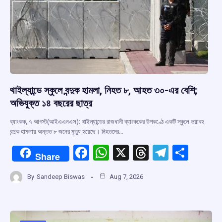
থাইল্যান্ডে স্কুলে বন্দুক হামলা, নিহত ৮, আহত ৩০-এর বেশি;
অভিযুক্ত ১৪ বছরের ছাত্র
ব্যাংকক, ৭ আগস্ট(আইএএনএস): থাইল্যান্ডের রাজধানী ব্যাংককের উপকণ্ঠে একটি স্কুলে ভয়াবহ
বন্দুক হামলায় অন্তত ৮ জনের মৃত্যু হয়েছে। নিহতদের…
F
W
X
T
T
S
Share
a
h
hr
el
h
By
Sandeep Biswas
Aug 7, 2026
ce
at
e
e
ar
b
s
a
gr
e
o
A
d
a