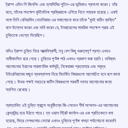
ট্রাম্প এদিন শি জিনপিং এবং ভ্লাদিমির পুতিন-এর ভূমিকাও প্রশংসা করেন। তাঁর
মতে, তাঁদের পদক্ষেপ কূটনৈতিক প্রক্রিয়াকে এগিয়ে নিতে সহায়ক হয়েছে। একই
সঙ্গে তিনি বেনিয়ামিন নেতানিয়াহু-এর সমালোচনা করে তাঁকে “খুবই কঠিন ব্যক্তি”
বলে উল্লেখ করেন এবং দাবি করেন যে, ইসরায়েলের সামরিক পদক্ষেপ প্রায় এই
চুক্তিকে ভেস্তে দিয়েছিল।
যদিও ট্রাম্প চুক্তি নিয়ে আত্মবিশ্বাসী, তবু বেশ কিছু গুরুত্বপূর্ণ প্রশ্ন এখনও
অমীমাংসিত রয়ে গেছে। চুক্তির পূর্ণাঙ্গ পাঠ এখনও প্রকাশ করা হয়নি। ভবিষ্যৎ
আলোচনায় ইরানের পারমাণবিক কর্মসূচি, নিষেধাজ্ঞা প্রত্যাহার এবং সমৃদ্ধ
ইউরেনিয়ামের মজুত ব্যবস্থাপনা নিয়ে বিতর্কিত বিষয়গুলো আলোচিত হবে বলে জানা
গেছে। উভয় পক্ষই সবচেয়ে জটিল বিষয়গুলো পরবর্তী দফার আলোচনার জন্য
স্থগিত রেখেছে।
প্রস্তাবিত এই চুক্তি ফ্রান্সে অনুষ্ঠিতব্য জি-সেভেন শীর্ষ সম্মেলন-এর আলোচনার
কেন্দ্রবিন্দু হয়ে উঠতে পারে। দ্য ওয়াল স্ট্রিট জার্নাল-এর এক প্রতিবেদনে বলা
হয়েছে, মিত্র দেশগুলোর নেতারা এখনও চুক্তির পূর্ণাঙ্গ খসড়া পর্যালোচনা করেননি