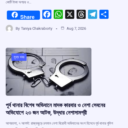
কোটি টাকা অপচয় ও…
F
W
X
T
T
S
Share
a
h
hr
el
h
By
Taniya Chakraborty
Aug 7, 2026
ce
at
e
e
ar
b
s
a
gr
e
o
A
d
a
o
p
s
m
মুখ্য খবর
k
p
পূর্ব থানার বিশেষ অভিযানে মাদক কারবার ও নেশা সেবনের
অভিযোগে ২৩ জন আটক, উদ্ধার নেশাসামগ্রী
আগরতলা, ৭ আগস্ট: রাজ্যজুড়ে চলমান নেশা বিরোধী অভিযানের অংশ হিসেবে পূর্ব থানার পুলিশ