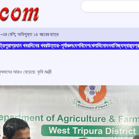
Search
৩০-এর বেশি; অভিযুক্ত ১৪ বছরের ছাত্র
্রিপুরা
প্রধান খবর
দিনের খবর
উত্তর-পূর্বাঞ্চল
দেশ
বিদেশ
খেলা
বিনোদন
বাণিজ্য
স্বাস্থ্য
প্র
কৃষকদের আয়ও বেড়েছে: কৃষি মন্ত্রী