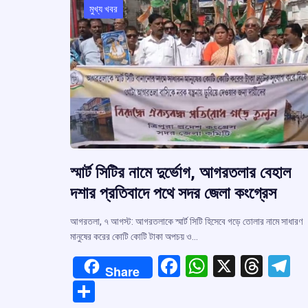
k
p
মুখ্য খবর
স্মার্ট সিটির নামে দুর্ভোগ, আগরতলার বেহাল
দশার প্রতিবাদে পথে সদর জেলা কংগ্রেস
আগরতলা, ৭ আগস্ট: আগরতলাকে স্মার্ট সিটি হিসেবে গড়ে তোলার নামে সাধারণ
মানুষের করের কোটি কোটি টাকা অপচয় ও…
F
W
X
T
T
Share
a
h
hr
el
S