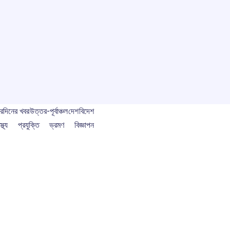
বর
দিনের খবর
উত্তর-পূর্বাঞ্চল
দেশ
বিদেশ
স্থ্য
প্রযুক্তি
ভ্রমণ
বিজ্ঞাপন