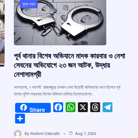
মুখ্য খবর
পূর্ব থানার বিশেষ অভিযানে মাদক কারবার ও নেশা
সেবনের অভিযোগে ২৩ জন আটক, উদ্ধার
নেশাসামগ্রী
আগরতলা, ৭ আগস্ট: রাজ্যজুড়ে চলমান নেশা বিরোধী অভিযানের অংশ হিসেবে পূর্ব
থানার পুলিশ শুক্রবার বিশেষ অভিযান চালিয়ে উল্লেখযোগ্য…
F
W
X
T
T
Share
a
h
hr
el
S
ce
at
e
e
h
b
s
a
gr
By
Reshmi Debnath
Aug 7, 2026