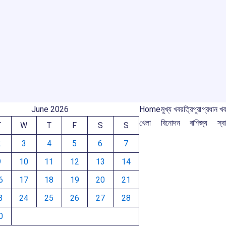
ar
o
A
d
a
e
r
o
p
s
m
k
p
m
June 2026
Home
মুখ্য খবর
ত্রিপুরা
প্রধান খ
খেলা
বিনোদন
বাণিজ্য
স্বা
T
W
T
F
S
S
2
3
4
5
6
7
9
10
11
12
13
14
6
17
18
19
20
21
3
24
25
26
27
28
0