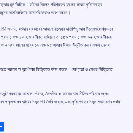
ত্তার মূল ভিত্তি। তাঁদের নিরলস পরিশ্রমের ফলেই ভারত কৃষিক্ষেত্রে
ানন্দের আত্মনির্ভরতার আদর্শের কথাও স্মরণ করেন।
ী। তিনি জানান, বর্তমান সরকারের আমলে রাজ্যের মাথাপিছু আয় উল্লেখযোগ্যভাবে
ায় ১ লক্ষ ৪০ হাজার টাকা, বর্তমানে তা বেড়ে প্রায় ১ লক্ষ ৯২ হাজার টাকায়
ং ২০৪৭ সালের মধ্যে ১৯ লক্ষ ৮৫ হাজার টাকায় উন্নীত করার লক্ষ্য নেওয়া
্টি করতে সরকার অগ্রাধিকার ভিত্তিতে কাজ করছে। যোগ্যতা ও মেধার ভিত্তিতে
, বামফ্রন্ট সরকারের আমলে পেঁয়াজ, তৈলবীজ ও আমের চাষ সীমিত পরিসরে হলেও
লে কৃষকদের আয়ের নতুন পথ তৈরি হয়েছে এবং কৃষিক্ষেত্রে নতুন সম্ভাবনার দ্বার
ads
elegram
Share