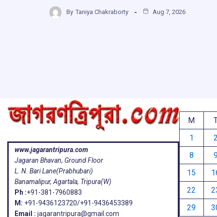
ce
at
e
e
h
b
s
a
g
By
Taniya Chakraborty
Aug 7, 2026
ar
o
A
d
a
e
o
p
s
k
p
M
1
www.jagarantripura.com
8
Jagaran Bhavan, Ground Floor
L. N. Bari Lane(Prabhubari)
15
1
Banamalipur, Agartala, Tripura(W)
22
2
Ph :
+91-381-7960883
M:
+91-9436123720/+91-9436453389
29
3
Email :
jagarantripura@gmail.com