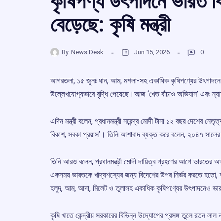
কৃষিপণ্য উৎপাদনে ভারত বি
বেড়েছে: কৃষি মন্ত্রী
By
News Desk
Jun 15, 2026
0
আগরতলা, ১৫ জুনঃ ধান, আম, মশলা-সহ একাধিক কৃষিপণ্যের উৎপাদনে 
উল্লেখযোগ্যভাবে বৃদ্ধি পেয়েছে।আজ ‘খেত বাঁচাও অভিযান’ এবং ন্যাচা
এদিন মন্ত্রী বলেন, প্রধানমন্ত্রী নরেন্দ্র মোদী টানা ১২ বছর দেশের নে
বিকাশ, সবকা প্রয়াস’। তিনি আশাবাদ ব্যক্ত করে বলেন, ২০৪৭ সালের
তিনি আরও বলেন, প্রধানমন্ত্রী মোদী দায়িত্ব গ্রহণের আগে ভারতের অর
একসময় ভারতকে খাদ্যশস্যের জন্য বিদেশের উপর নির্ভর করতে হতো, অ
হলুদ, আম, আদা, মিলেট ও তুলাসহ একাধিক কৃষিপণ্যের উৎপাদনেও ভার
কৃষি খাতে কেন্দ্রীয় সরকারের বিভিন্ন উদ্যোগের প্রসঙ্গ তুলে রতন লা