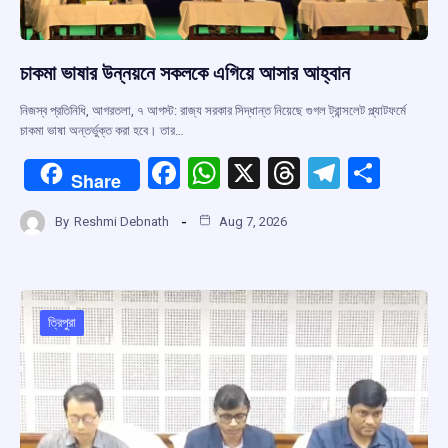
চাকমা ভাষার উন্নয়নে সকলকে এগিয়ে আসার আহ্বান
নিজস্ব প্রতিনিধি, আগরতলা, ৭ আগস্ট: রাজ্য সরকার সিদ্ধান্ত নিয়েছে গুগল ট্রান্সলেট প্ল্যাটফর্মে
চাকমা ভাষা অন্তর্ভুক্ত করা হবে। তার…
F
W
X
T
T
S
Share
a
h
hr
el
h
By
Reshmi Debnath
Aug 7, 2026
ce
at
e
e
ar
b
s
a
gr
e
o
A
d
a
o
p
s
m
ত্রিপুরা
k
p