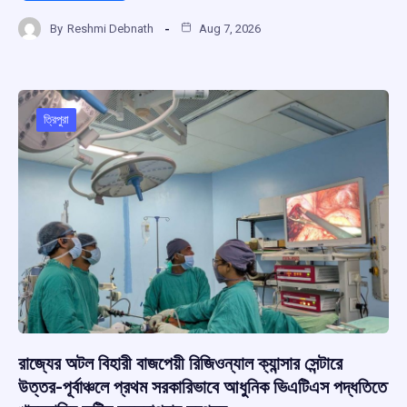
a
h
hr
el
h
By
Reshmi Debnath
Aug 7, 2026
ce
at
e
e
ar
b
s
a
gr
e
o
A
d
a
o
p
s
m
ত্রিপুরা
k
p
রাজ্যের অটল বিহারী বাজপেয়ী রিজিওন্যাল ক্যান্সার সেন্টারে
উত্তর-পূর্বাঞ্চলে প্রথম সরকারিভাবে আধুনিক ভিএটিএস পদ্ধতিতে