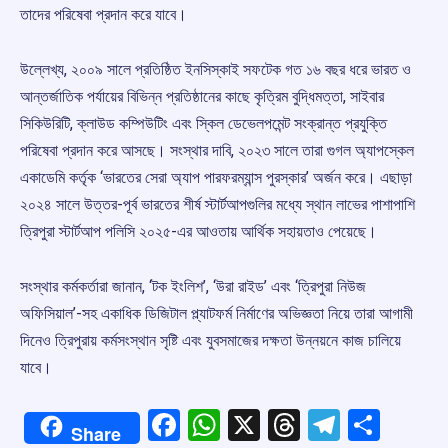
তাদের পরিষেবা প্রদান করে যাবে।
উল্লেখ্য, ২০০৯ সালে প্রতিষ্ঠিত ইনসিস্কাই সফটেক গত ১৬ বছর ধরে ভারত ও
আন্তর্জাতিক পর্যায়ের বিভিন্ন প্রতিষ্ঠানের কাছে কৃত্রিম বুদ্ধিমত্তা, সাইবার
সিকিউরিটি, ক্লাউড কম্পিউটিং এবং স্কিল ডেভেলপমেন্ট সংক্রান্ত প্রযুক্তি
পরিষেবা প্রদান করে আসছে। সংস্থার দাবি, ২০২৩ সালে তারা গুগল অ্যাপস্কেল
একাডেমি কর্তৃক ‘ভারতের সেরা অ্যাপ পারফরম্যান্স পুরস্কার’ অর্জন করে। এছাড়া
২০২৪ সালে উত্তর-পূর্ব ভারতের শীর্ষ স্টার্টআপগুলির মধ্যে স্থান লাভের পাশাপাশি
ত্রিপুরা স্টার্টআপ পলিসি ২০২৫-এর আওতায় আর্থিক সহায়তাও পেয়েছে।
সংস্থার কর্মকর্তারা জানান, ‘টক ইংলিশ’, ‘উরা রাইড’ এবং ‘ত্রিপুরা নিউজ
অফিসিয়াল’-সহ একাধিক ডিজিটাল প্ল্যাটফর্ম নির্মাণের অভিজ্ঞতা নিয়ে তারা আগামী
দিনেও ত্রিপুরায় কর্মসংস্থান সৃষ্টি এবং যুবসমাজের দক্ষতা উন্নয়নে কাজ চালিয়ে
যাবে।
Facebook
WhatsApp
X
Threads
Telegr
Shar
Share