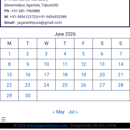
Banamalipur, Agartala, Tripura(W)
Ph :
+91-381-7960883
M:
+91-9436123720/+91-9436453389
Email :
jagarantripura@gmail.com
June 2026
M
T
W
T
F
S
S
1
2
3
4
5
6
7
8
9
10
11
12
13
14
15
16
17
18
19
20
21
22
23
24
25
26
27
28
29
30
« May
Jul »
© 2026
www.jagarantripura.com .
Designed By CIS SOLUTION