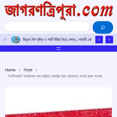
Skip
to
content
Search
বিদ্যুৎ বিল বৃদ্ধি ও স্মার্ট মিটার নিয়ে ক্ষোভ, গোমতী জেলা যুব কংগ্রেসের 
Home
ত্রিপুরা
ইনসিস্কাই সফটেকের নাম ভাঙিয়ে চাকরির নামে প্রতারণা, সতর্ক করল সংস্থা