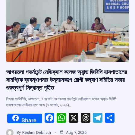
k
p
আগরতলা গভর্নমেন্ট মেডিক্যাল কলেজ অ্যান্ড জিবিপি হাসপাতালের
সামগ্রিক ব্যবস্থাপনার উন্নয়নকল্পে রোগী কল্যাণ সমিতির সভায়
গুরুত্বপূর্ণ সিদ্ধান্ত গৃহীত
নিজস্ব প্রতিনিধি, আগরতলা, ৭ আগস্ট: আগরতলা গভর্নমেন্ট মেডিক্যাল কলেজ অ্যান্ড জিবিপি
হাসপাতালের সেমিনার হলে আজ (৭ আগস্ট, ২০২৬)…
F
W
X
T
T
S
Share
a
h
hr
el
h
By
Reshmi Debnath
Aug 7, 2026