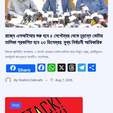
রাজ্যে এসআইআর শুরু হবে ৫ সেপ্টেম্বর থেকে চূড়ান্ত ভোটার
তালিকা প্রকাশিত হবে ২৩ ডিসেম্বর: মুখ্য নির্বাচনী আধিকারিক
নিজস্ব প্রতিনিধি, আগরতলা, ৭ আগস্ট: রাজ্যের ভোটার তালিকা আরও নির্ভুল, স্বচ্ছ, ত্রুটিমুক্তও
আপটুডেট করে তুলতে আগামী ৫ সেপ্টেম্বর…
F
W
X
T
T
S
Share
a
h
hr
el
h
By
Reshmi Debnath
Aug 7, 2026
ce
at
e
e
ar
b
s
a
gr
e
o
A
d
a
o
p
s
m
ত্রিপুরা