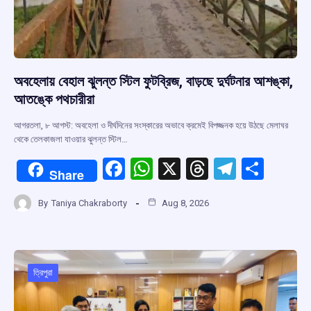
অবহেলায় বেহাল ঝুলন্ত স্টিল ফুটব্রিজ, বাড়ছে দুর্ঘটনার আশঙ্কা,
আতঙ্কে পথচারীরা
আগরতলা, ৮ আগস্ট: অবহেলা ও দীর্ঘদিনের সংস্কারের অভাবে ক্রমেই বিপজ্জনক হয়ে উঠছে মেলাঘর
থেকে তেলকাজলা যাওয়ার ঝুলন্ত স্টিল…
F
W
X
T
T
S
Share
a
h
hr
el
h
By
Taniya Chakraborty
Aug 8, 2026
ce
at
e
e
ar
b
s
a
gr
e
o
A
d
a
o
p
s
m
ত্রিপুরা
k
p