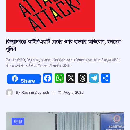
k
p
বিশ্রামগঞ্জে আইপিএফটি নেতার ওপর হামলার অভিযোগ, তদন্তে
পুলিশ
নিজস্ব প্রতিনিধি, বিশ্রামগঞ্জ , ৭ আগস্ট: সিপাহীজলা জেলার বিশ্রামগঞ্জ থানাধীন লাটিয়াছড়া এডিসি
ভিলেজ এলাকায় আইপিএফটির সহযোগী সংগঠন এটিসা…
F
W
X
T
T
S
Share
a
h
hr
el
h
By
Reshmi Debnath
Aug 7, 2026
ce
at
e
e
ar
b
s
a
gr
e
o
A
d
a
o
p
s
m
ত্রিপুরা