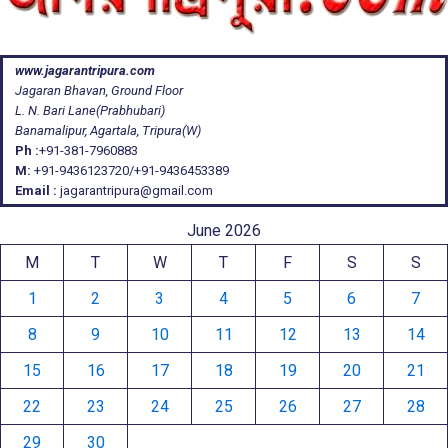
www.jagarantripura.com
Jagaran Bhavan, Ground Floor
L. N. Bari Lane(Prabhubari)
Banamalipur, Agartala, Tripura(W)
Ph :
+91-381-7960883
M:
+91-9436123720/+91-9436453389
Email :
jagarantripura@gmail.com
June 2026
M
T
W
T
F
S
S
1
2
3
4
5
6
7
8
9
10
11
12
13
14
15
16
17
18
19
20
21
22
23
24
25
26
27
28
29
30