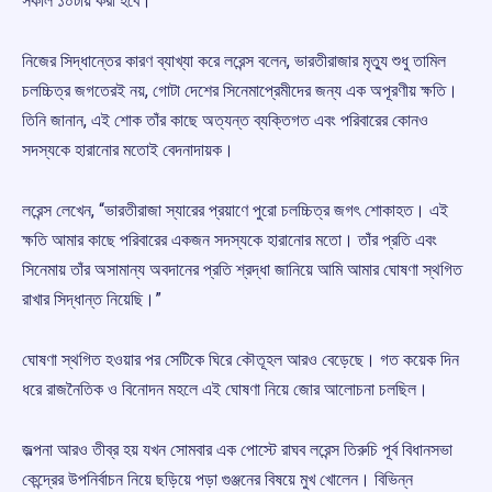
সকাল ১০টায় করা হবে।
নিজের সিদ্ধান্তের কারণ ব্যাখ্যা করে লরেন্স বলেন, ভারতীরাজার মৃত্যু শুধু তামিল
চলচ্চিত্র জগতেরই নয়, গোটা দেশের সিনেমাপ্রেমীদের জন্য এক অপূরণীয় ক্ষতি।
তিনি জানান, এই শোক তাঁর কাছে অত্যন্ত ব্যক্তিগত এবং পরিবারের কোনও
সদস্যকে হারানোর মতোই বেদনাদায়ক।
লরেন্স লেখেন, “ভারতীরাজা স্যারের প্রয়াণে পুরো চলচ্চিত্র জগৎ শোকাহত। এই
ক্ষতি আমার কাছে পরিবারের একজন সদস্যকে হারানোর মতো। তাঁর প্রতি এবং
সিনেমায় তাঁর অসামান্য অবদানের প্রতি শ্রদ্ধা জানিয়ে আমি আমার ঘোষণা স্থগিত
রাখার সিদ্ধান্ত নিয়েছি।”
ঘোষণা স্থগিত হওয়ার পর সেটিকে ঘিরে কৌতূহল আরও বেড়েছে। গত কয়েক দিন
ধরে রাজনৈতিক ও বিনোদন মহলে এই ঘোষণা নিয়ে জোর আলোচনা চলছিল।
জল্পনা আরও তীব্র হয় যখন সোমবার এক পোস্টে রাঘব লরেন্স তিরুচি পূর্ব বিধানসভা
কেন্দ্রের উপনির্বাচন নিয়ে ছড়িয়ে পড়া গুঞ্জনের বিষয়ে মুখ খোলেন। বিভিন্ন