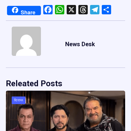
Facebook
WhatsApp
X
Threads
Telegr
Shar
Share
News Desk
Releated Posts
বিনোদন