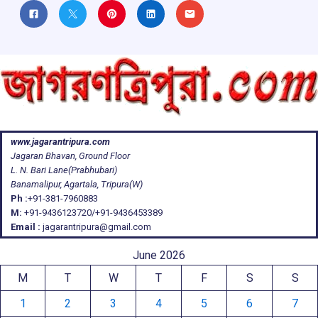
www.jagarantripura.com
Jagaran Bhavan, Ground Floor
L. N. Bari Lane(Prabhubari)
Banamalipur, Agartala, Tripura(W)
Ph :
+91-381-7960883
M:
+91-9436123720/+91-9436453389
Email :
jagarantripura@gmail.com
June 2026
M
T
W
T
F
S
S
1
2
3
4
5
6
7