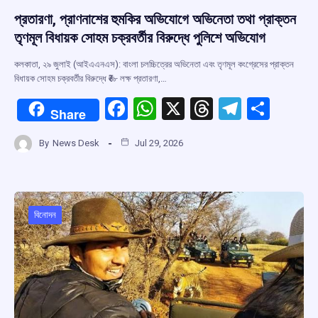
প্রতারণা, প্রাণনাশের হুমকির অভিযোগে অভিনেতা তথা প্রাক্তন
তৃণমূল বিধায়ক সোহম চক্রবর্তীর বিরুদ্ধে পুলিশে অভিযোগ
কলকাতা, ২৯ জুলাই (আইএএনএস): বাংলা চলচ্চিত্রের অভিনেতা এবং তৃণমূল কংগ্রেসের প্রাক্তন
বিধায়ক সোহম চক্রবর্তীর বিরুদ্ধে ₹৬৮ লক্ষ প্রতারণা,…
F
W
X
T
T
S
Share
a
h
hr
el
h
By
News Desk
Jul 29, 2026
ce
at
e
e
ar
b
s
a
gr
e
o
A
d
a
o
p
s
m
বিনোদন
k
p