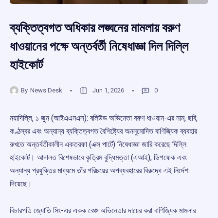
ব্যক্তিত্বগত অধিকার লঙ্ঘনের মামলায় বরুণ
ধাওয়ানের পক্ষে অন্তর্বর্তী নিষেধাজ্ঞা দিল দিল্লি
হাইকোর্ট
By
News Desk
Jun 1, 2026
0
নয়াদিল্লি, ১ জুন (আইএএনএস): বলিউড অভিনেতা বরুণ ধাওয়ান-এর নাম, ছবি,
কণ্ঠস্বর এবং অন্যান্য ব্যক্তিত্বগত বৈশিষ্ট্যের অননুমোদিত বাণিজ্যিক ব্যবহার
রুখতে অন্তর্বর্তীকালীন একতরফা (এক্স পার্টে) নিষেধাজ্ঞা জারি করেছে দিল্লি
হাইকোর্ট। আদালত বিশেষভাবে কৃত্রিম বুদ্ধিমত্তা (এআই), ডিপফেক এবং
অন্যান্য প্রযুক্তির মাধ্যমে তাঁর পরিচয়ের অপব্যবহারের বিরুদ্ধে এই নির্দেশ
দিয়েছে।
বিচারপতি জ্যোতি সিং-এর একক বেঞ্চ অভিনেতার দায়ের করা বাণিজ্যিক মামলার