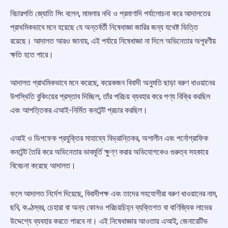
বিচারপতি জ্যোতি সিং বলেন, মামলার নথি ও প্রমাণাদি পর্যালোচনা করে আদালতের
প্রাথমিকভাবে মনে হয়েছে যে অন্তর্বর্তী নিষেধাজ্ঞা জারির জন্য যথেষ্ট ভিত্তি
রয়েছে। আদালত আরও জানায়, এই পর্যায়ে নিষেধাজ্ঞা না দিলে অভিনেতার অপূরণীয়
ক্ষতি হতে পারে।
আদালত প্রাথমিকভাবে মনে করেছে, কয়েকজন বিবাদী অনুমতি ছাড়া বরুণ ধাওয়ানের
উপস্থিতি বুকিংয়ের প্রস্তাব দিচ্ছিল, তাঁর পরিচয় ব্যবহার করে পণ্য বিক্রি করছিল
এবং আপত্তিকর এআই-নির্মিত কনটেন্ট প্রচার করছিল।
এআই ও ডিপফেক প্রযুক্তির সাহায্যে বিভ্রান্তিকর, অশালীন এবং পর্নোগ্রাফিক
কনটেন্ট তৈরি করে অভিনেতার ভাবমূর্তি ক্ষুণ্ণ করার অভিযোগকেও গুরুত্ব সহকারে
বিবেচনা করেছে আদালত।
ফলে আদালত নির্দেশ দিয়েছে, বিবাদীপক্ষ এবং তাদের সহযোগীরা বরুণ ধাওয়ানের নাম,
ছবি, কণ্ঠস্বর, চেহারা বা অন্য কোনও পরিচয়চিহ্ন ব্যক্তিগত বা বাণিজ্যিক লাভের
উদ্দেশ্যে ব্যবহার করতে পারবে না। এই নিষেধাজ্ঞার আওতায় এআই, জেনারেটিভ