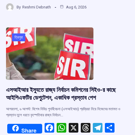
a
h
hr
el
h
By
Reshmi Debnath
Aug 6, 2026
ce
at
e
e
ar
b
s
a
gr
e
o
A
d
a
o
p
s
m
ত্রিপুরা
k
p
এসআইআর ইস্যুতে রাজ্য নির্বাচন কমিশনের সিইও-র কাছে
আইপিএফটির ডেপুটেশন, একাধিক প্রস্তাব পেশ
আগরতলা, ৬ আগস্ট: বিশেষ নিবিড় পুনর্বিবেচনা (এসআইআর) প্রক্রিয়া নিয়ে নিজেদের মতামত ও
প্রস্তাব তুলে ধরতে বৃহস্পতিবার রাজ্য নির্বাচন…
F
W
X
T
T
S
Share