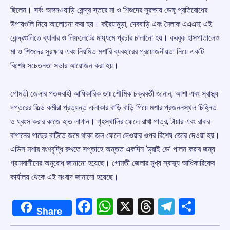
ছিলেন। সর্বং অঙ্গনওয়াড়ি কেন্দ্র স্তরে মা ও শিশুদের সুরক্ষায় ডেঙ্গু প্রতিরোধের
উপায়গুলি নিয়ে আলোচনা করা হয়। করৈয়ামুড়া, দেববাড়ি এবং মৈলাক এএএম: এই
কেন্দ্রগুলিতে ব্যানার ও লিফলেটের মাধ্যমে প্রচার চালানো হয়। করবুক হাসপাতালেও
মা ও শিশুদের সুরক্ষায় এবং নিয়মিত মশারি ব্যবহারের প্রয়োজনীয়তা নিয়ে একটি
বিশেষ সচেতনতা সভার আয়োজন করা হয়।
গোমতী জেলার পতঙ্গবাহী আধিকারিক ডাঃ শৌমিক চক্রবর্তী জানান, আশা এবং স্বাস্থ্য
দপ্তরের ফিল্ড কর্মীরা প্রত্যন্ত এলাকার বাড়ি বাড়ি গিয়ে মশার প্রজননস্থল চিহ্নিত
ও ধ্বংস করার কাজে হাত লাগান। গৃহস্থালির ফেলে রাখা পাত্র, টায়ার এবং রাবার
বাগানের গাছের বাটিতে জমে থাকা জল ফেলে দেওয়ার ওপর বিশেষ জোর দেওয়া হয়।
এডিস মশার বংশবৃদ্ধি রুখতে সপ্তাহে অন্তত একদিন ‘ড্রাই ডে’ পালন করার জন্য
গ্রামবাসীদের অনুরোধ জানানো হয়েছে। গোমতী জেলার মুখ্য স্বাস্থ্য আধিকারিকের
কার্যালয় থেকে এই সংবাদ জানানো হয়েছে।
Facebook
WhatsApp
X
Threads
Telegr
Shar
Share