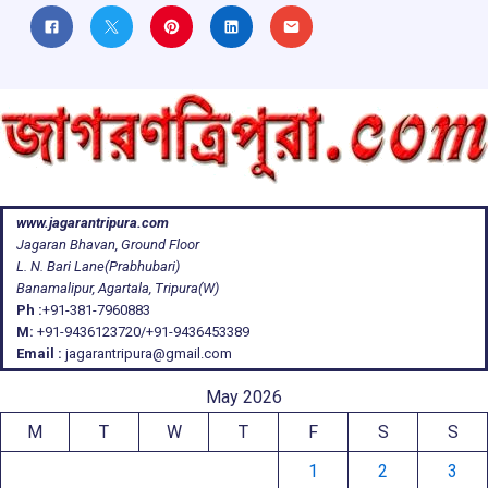
www.jagarantripura.com
Jagaran Bhavan, Ground Floor
L. N. Bari Lane(Prabhubari)
Banamalipur, Agartala, Tripura(W)
Ph :
+91-381-7960883
M:
+91-9436123720/+91-9436453389
Email :
jagarantripura@gmail.com
May 2026
M
T
W
T
F
S
S
1
2
3