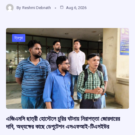
a
h
hr
el
h
By
Reshmi Debnath
Aug 6, 2026
ce
at
e
e
ar
b
s
a
gr
e
o
A
d
a
o
p
s
m
ত্রিপুরা
k
p
এজিএমসি ছাত্রী হোস্টেলে চুরির ঘটনায় নিরাপত্তা জোরদারের
দাবি, অধ্যক্ষের কাছে ডেপুটেশন এসএফআই-টিএসইউর