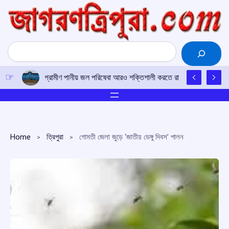
Skip
to
content
Search
গ্রামীণ পানীয় জল পরিষেবা আরও শক্তিশালী করতে রাজ্যের নতুন অপারেশন 
Home
ত্রিপুরা
গোমতী জেলা জুড়ে ‘জাতীয় ডেঙ্গু দিবস’ পালন