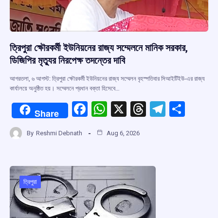
ত্রিপুরা ক্ষৌরকর্মী ইউনিয়নের রাজ্য সম্মেলনে মানিক সরকার,
ডিজিপির মৃত্যুর নিরপেক্ষ তদন্তের দাবি
আগরতলা, ৬ আগস্ট: ত্রিপুরা ক্ষৌরকর্মী ইউনিয়নের রাজ্য সম্মেলন বৃহস্পতিবার সিআইটিইউ-এর রাজ্য
কার্যালয়ে অনুষ্ঠিত হয়। সম্মেলনে প্রধান বক্তা হিসেবে…
F
W
X
T
T
S
Share
a
h
hr
el
h
By
Reshmi Debnath
Aug 6, 2026
ce
at
e
e
ar
b
s
a
gr
e
o
A
d
a
o
p
s
m
ত্রিপুরা
k
p