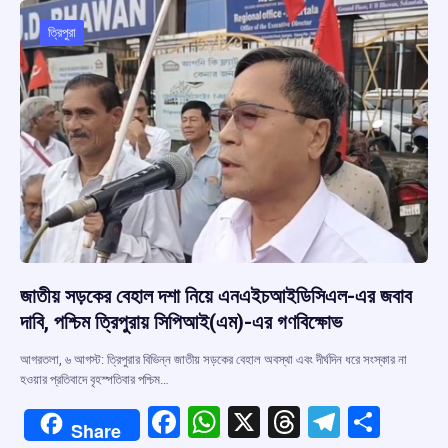
o
A
d
a
o
p
s
m
ত্রিপুরা
k
p
জাতীয় সড়কের বেহাল দশা নিয়ে এনএইচআইডিসিএল-এর জবাব
দাবি, পশ্চিম ত্রিপুরায় সিপিআই(এম)-এর গণবিক্ষোভ
আগরতলা, ৬ আগস্ট: ত্রিপুরার বিভিন্ন জাতীয় সড়কের বেহাল অবস্থা এবং দীর্ঘদিন ধরে সংস্কার না
হওয়ার প্রতিবাদে বৃহস্পতিবার পশ্চিম…
F
W
X
T
T
S
Share