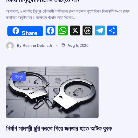
আগরতলা, ৬ আগস্ট: ত্রিপুরা ক্ষৌরকর্মী ইউনিয়নের রাজ্য সম্মেলন বৃহস্পতিবার সিআইটিইউ-এর রাজ্য
কার্যালয়ে অনুষ্ঠিত হয়। সম্মেলনে প্রধান বক্তা হিসেবে…
F
W
X
T
T
S
Share
a
h
hr
el
h
By
Reshmi Debnath
Aug 6, 2026
ce
at
e
e
ar
b
s
a
gr
e
o
A
d
a
o
p
s
m
ত্রিপুরা
k
p
নির্মাণ সামগ্রী চুরি করতে গিয়ে জনতার হাতে আটক যুবক