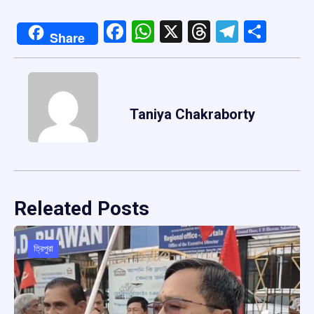
Facebook
WhatsApp
X
Threads
Telegr
Shar
Share
Taniya Chakraborty
Releated Posts
ত্রিপুরা