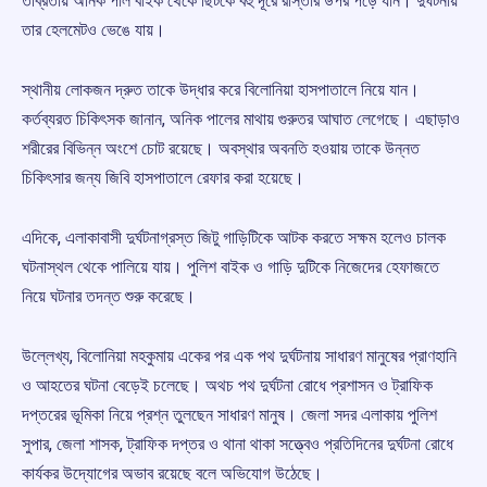
তীব্রতায় অনিক পাল বাইক থেকে ছিটকে বহু দূরে রাস্তার উপর পড়ে যান। দুর্ঘটনায়
তার হেলমেটও ভেঙে যায়।
স্থানীয় লোকজন দ্রুত তাকে উদ্ধার করে বিলোনিয়া হাসপাতালে নিয়ে যান।
কর্তব্যরত চিকিৎসক জানান, অনিক পালের মাথায় গুরুতর আঘাত লেগেছে। এছাড়াও
শরীরের বিভিন্ন অংশে চোট রয়েছে। অবস্থার অবনতি হওয়ায় তাকে উন্নত
চিকিৎসার জন্য জিবি হাসপাতালে রেফার করা হয়েছে।
এদিকে, এলাকাবাসী দুর্ঘটনাগ্রস্ত জিটু গাড়িটিকে আটক করতে সক্ষম হলেও চালক
ঘটনাস্থল থেকে পালিয়ে যায়। পুলিশ বাইক ও গাড়ি দুটিকে নিজেদের হেফাজতে
নিয়ে ঘটনার তদন্ত শুরু করেছে।
উল্লেখ্য, বিলোনিয়া মহকুমায় একের পর এক পথ দুর্ঘটনায় সাধারণ মানুষের প্রাণহানি
ও আহতের ঘটনা বেড়েই চলেছে। অথচ পথ দুর্ঘটনা রোধে প্রশাসন ও ট্রাফিক
দপ্তরের ভূমিকা নিয়ে প্রশ্ন তুলছেন সাধারণ মানুষ। জেলা সদর এলাকায় পুলিশ
সুপার, জেলা শাসক, ট্রাফিক দপ্তর ও থানা থাকা সত্ত্বেও প্রতিদিনের দুর্ঘটনা রোধে
কার্যকর উদ্যোগের অভাব রয়েছে বলে অভিযোগ উঠেছে।