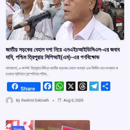
জাতীয় সড়কের বেহাল দশা নিয়ে এনএইচআইডিসিএল-এর জবাব
দাবি, পশ্চিম ত্রিপুরায় সিপিআই(এম)-এর গণবিক্ষোভ
আগরতলা, ৬ আগস্ট: ত্রিপুরার বিভিন্ন জাতীয় সড়কের বেহাল অবস্থা এবং দীর্ঘদিন ধরে সংস্কার না
হওয়ার প্রতিবাদে বৃহস্পতিবার পশ্চিম…
F
W
X
T
T
S
Share
a
h
hr
el
h
By
Reshmi Debnath
Aug 6, 2026
ce
at
e
e
ar
b
s
a
gr
e
o
A
d
a
ত্রিপুরা