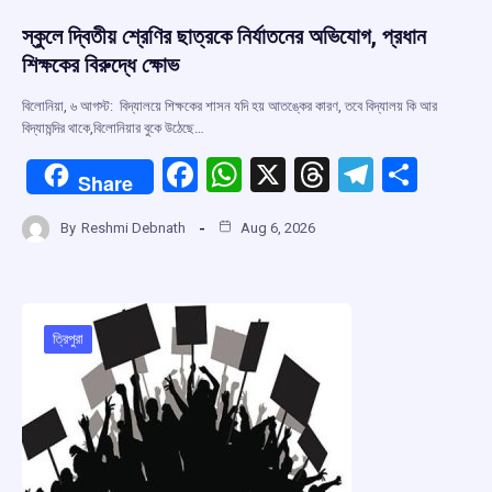
স্কুলে দ্বিতীয় শ্রেণির ছাত্রকে নির্যাতনের অভিযোগ, প্রধান
শিক্ষকের বিরুদ্ধে ক্ষোভ
বিলোনিয়া, ৬ আগস্ট: বিদ্যালয়ে শিক্ষকের শাসন যদি হয় আতঙ্কের কারণ, তবে বিদ্যালয় কি আর
বিদ্যামন্দির থাকে,বিলোনিয়ার বুকে উঠেছে…
F
W
X
T
T
S
Share
a
h
hr
el
h
By
Reshmi Debnath
Aug 6, 2026
ce
at
e
e
ar
b
s
a
gr
e
o
A
d
a
o
p
s
m
ত্রিপুরা
k
p