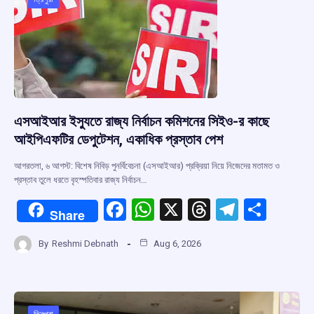
o
p
s
m
k
p
এসআইআর ইস্যুতে রাজ্য নির্বাচন কমিশনের সিইও-র কাছে
আইপিএফটির ডেপুটেশন, একাধিক প্রস্তাব পেশ
আগরতলা, ৬ আগস্ট: বিশেষ নিবিড় পুনর্বিবেচনা (এসআইআর) প্রক্রিয়া নিয়ে নিজেদের মতামত ও
প্রস্তাব তুলে ধরতে বৃহস্পতিবার রাজ্য নির্বাচন…
F
W
X
T
T
S
Share
a
h
hr
el
h
By
Reshmi Debnath
Aug 6, 2026
ce
at
e
e
ar
b
s
a
gr
e
o
A
d
a