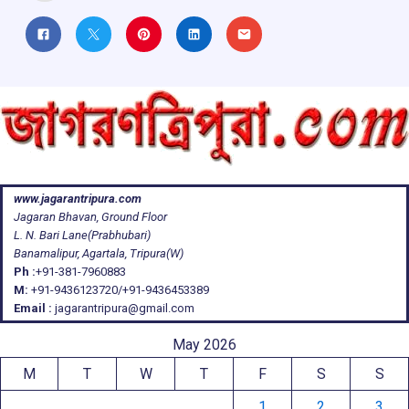
www.jagarantripura.com
Jagaran Bhavan, Ground Floor
L. N. Bari Lane(Prabhubari)
Banamalipur, Agartala, Tripura(W)
Ph :
+91-381-7960883
M:
+91-9436123720/+91-9436453389
Email :
jagarantripura@gmail.com
May 2026
M
T
W
T
F
S
S
1
2
3