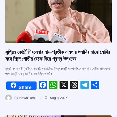
সুপ্রিম কোর্টে শিবসেনার নাম-প্রতীক মামলার শুনানির মাঝে মোদির
সঙ্গে শিন্দে গোষ্ঠীর বৈঠক নিয়ে প্রশ্ন উদ্ধবের
মুম্বই, ৮ আগস্ট (আইএএনএস): মহারাষ্ট্রের উপমুখ্যমন্ত্রী একনাথ শিন্দে এবং তাঁর গোষ্ঠীর সাংসদদের
প্রধানমন্ত্রী নরেন্দ্র মোদির সঙ্গে দিল্লিতে বৈঠক…
F
W
X
T
T
S
Share
a
h
hr
el
h
By
News Desk
Aug 8, 2026
ce
at
e
e
ar
b
s
a
gr
e