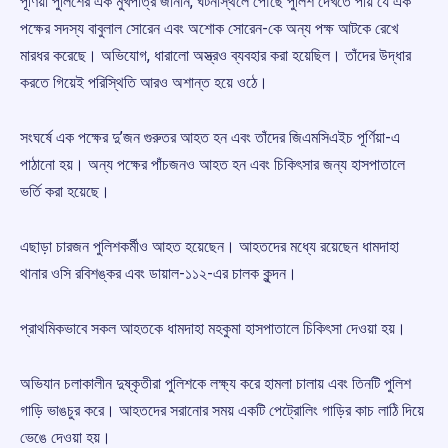
পূর্ণিয়া পুলিশের এক মুখপাত্র জানান, ঘটনাস্থলে পৌঁছে পুলিশ দেখতে পায় যে এক
পক্ষের সদস্য বাবুলাল সোরেন এবং অশোক সোরেন-কে অন্য পক্ষ আটকে রেখে
মারধর করেছে। অভিযোগ, ধারালো অস্ত্রও ব্যবহার করা হয়েছিল। তাঁদের উদ্ধার
করতে গিয়েই পরিস্থিতি আরও অশান্ত হয়ে ওঠে।
সংঘর্ষে এক পক্ষের দু’জন গুরুতর আহত হন এবং তাঁদের জিএমসিএইচ পূর্ণিয়া-এ
পাঠানো হয়। অন্য পক্ষের পাঁচজনও আহত হন এবং চিকিৎসার জন্য হাসপাতালে
ভর্তি করা হয়েছে।
এছাড়া চারজন পুলিশকর্মীও আহত হয়েছেন। আহতদের মধ্যে রয়েছেন ধামদাহা
থানার ওসি রবিশঙ্কর এবং ডায়াল-১১২-এর চালক কুন্দন।
প্রাথমিকভাবে সকল আহতকে ধামদাহা মহকুমা হাসপাতালে চিকিৎসা দেওয়া হয়।
অভিযান চলাকালীন দুষ্কৃতীরা পুলিশকে লক্ষ্য করে হামলা চালায় এবং তিনটি পুলিশ
গাড়ি ভাঙচুর করে। আহতদের সরানোর সময় একটি পেট্রোলিং গাড়ির কাচ লাঠি দিয়ে
ভেঙে দেওয়া হয়।