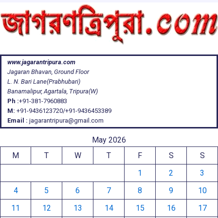
www.jagarantripura.com
Jagaran Bhavan, Ground Floor
L. N. Bari Lane(Prabhubari)
Banamalipur, Agartala, Tripura(W)
Ph :
+91-381-7960883
M:
+91-9436123720/+91-9436453389
Email :
jagarantripura@gmail.com
May 2026
M
T
W
T
F
S
S
1
2
3
4
5
6
7
8
9
10
11
12
13
14
15
16
17