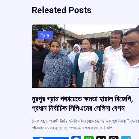
Releated Posts
ত্রিপুরা
নুরপুর গ্রাম পঞ্চায়েতে ক্ষমতা হারাল বিজেপি,
প্রধান নির্বাচিত সিপিএমের সেলিনা বেগম
কৈলাসহর, ৫ আগস্ট: দীর্ঘ রাজনৈতিক টানাপোড়েনের পর অবশেষে ঊনকোটি জেলার
গৌরনগর ব্লকের নুরপুর গ্রাম পঞ্চায়েতে ক্ষমতা হারাল বিজেপি।…