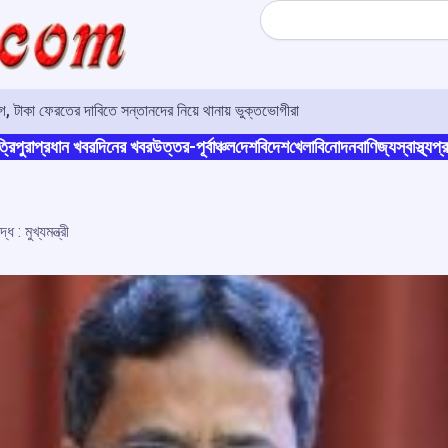
Search
 টাকা ফেরতের দাবিতে সন্তানদের নিয়ে থানায় ভুক্তভোগীরা
্রিপুরা
প্রধান খবর
দিনের খবর
উত্তর-পূর্বাঞ্চল
দেশ
বিদেশ
খেলা
বিনোদন
বাণিজ্য
স্বাস্থ্য
প্র
 : মুখ্যমন্ত্রী