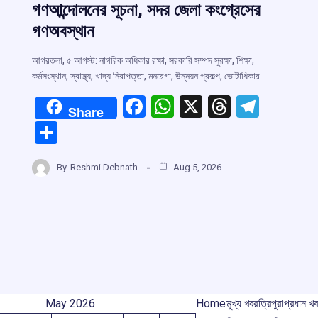
গণআন্দোলনের সূচনা, সদর জেলা কংগ্রেসের
গণঅবস্থান
আগরতলা, ৫ আগস্ট: নাগরিক অধিকার রক্ষা, সরকারি সম্পদ সুরক্ষা, শিক্ষা,
কর্মসংস্থান, স্বাস্থ্য, খাদ্য নিরাপত্তা, মনরেগা, উন্নয়ন প্রকল্প, ভোটাধিকার…
F
W
X
T
T
Share
r
a
h
hr
el
S
ce
at
e
e
h
m
b
s
a
gr
By
Reshmi Debnath
Aug 5, 2026
ar
o
A
d
a
e
o
p
s
m
k
p
May 2026
Home
মুখ্য খবর
ত্রিপুরা
প্রধান খ