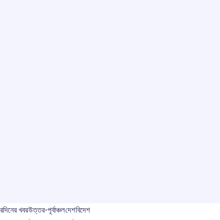
বর
দিনের খবর
উত্তর-পূর্বাঞ্চল
দেশ
বিদেশ