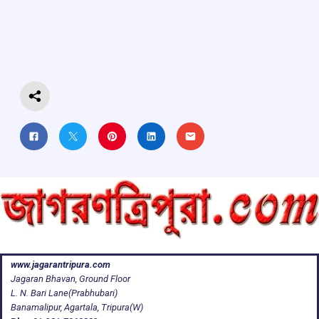
b
s
a
gr
e
o
A
d
a
o
p
s
m
k
p
www.jagarantripura.com
Jagaran Bhavan, Ground Floor
L. N. Bari Lane(Prabhubari)
Banamalipur, Agartala, Tripura(W)