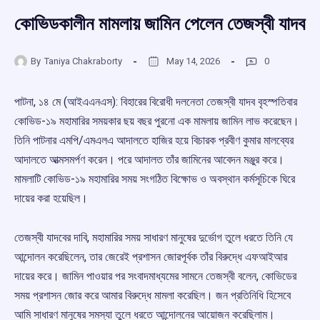
কোভিডকালীন মামলায় জামিন পেলেন তেজস্বী যাদব
By
Taniya Chakraborty
May 14, 2026
0
পাটনা, ১৪ মে (আইএএনএস): বিহারের বিরোধী দলনেতা তেজস্বী যাদব বৃহস্পতিবার
কোভিড-১৯ মহামারির সময়কার ছয় বছর পুরনো এক মামলায় জামিন লাভ করেছেন।
তিনি পাটনার এমপি/এমএলএ আদালতে হাজির হয়ে বিচারক প্রবীণ কুমার মালব্যের
আদালতে আত্মসমর্পণ করেন। পরে আদালত তাঁর জামিনের আবেদন মঞ্জুর করে।
মামলাটি কোভিড-১৯ মহামারির সময় সংগঠিত বিক্ষোভ ও অবস্থান কর্মসূচিকে ঘিরে
দায়ের করা হয়েছিল।
তেজস্বী যাদবের দাবি, মহামারির সময় সাধারণ মানুষের দুর্ভোগ তুলে ধরতে তিনি যে
আন্দোলন করেছিলেন, তার জেরেই প্রশাসন জোরপূর্বক তাঁর বিরুদ্ধে এফআইআর
দায়ের করে। জামিন পাওয়ার পর সংবাদমাধ্যমের সামনে তেজস্বী বলেন, কোভিডের
সময় প্রশাসন জোর করে আমার বিরুদ্ধে মামলা করেছিল। জন প্রতিনিধি হিসেবে
আমি সাধারণ মানুষের সমস্যা তুলে ধরতে আন্দোলনের আয়োজন করেছিলাম।