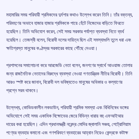
মহামারির সময় পরিযায়ী শ্রমিকদের দুর্দশার কথাও উল্লেখ করেন তিনি। তাঁর বক্তব্য,
পরিবহণের অভাবে হাজার হাজার শ্রমিককে পায়ে হেঁটে নিজেদের বাড়িতে ফিরতে
হয়েছিল। তিনি অভিযোগ করেন, সেই সময় সরকার পর্যাপ্ত ব্যবস্থা নিতে ব্যর্থ
হয়েছিল। তেজস্বী বলেন, বিরোধী দলের দায়িত্ব ছিল এই সমস্যাগুলি তুলে ধরা এবং
ক্ষতিগ্রস্ত মানুষের কণ্ঠস্বর সরকারের কাছে পৌঁছে দেওয়া।
প্রশাসনের সমালোচনা করে আরজেডি নেতা বলেন, জনগণের স্বার্থে আওয়াজ তোলার
জন্য রাজনৈতিক নেতাদের বিরুদ্ধে ব্যবস্থা নেওয়া গণতান্ত্রিক নীতির বিরোধী। তিনি
আরও স্পষ্ট করে জানান, বিরোধী দল ভবিষ্যতেও মানুষের অধিকার ও কল্যাণের
প্রশ্নে সরব থাকবে।
উল্লেখ্য, কোভিডকালীন লকডাউন, পরিযায়ী শ্রমিক সমস্যা এবং বিধিনিষেধ ভঙ্গের
অভিযোগে সেই সময় একাধিক বিক্ষোভের জেরে বিভিন্ন ধারায় বহু এফআইআর
দায়ের করা হয়েছিল। এদিন প্রধানমন্ত্রী নরেন্দ্র মোদির জ্বালানি সঞ্চয়, পেট্রোলিয়াম
পণ্যের ব্যবহার কমানো এবং গণপরিবহণ ব্যবহারের আহ্বান নিয়েও কেন্দ্রকে কটাক্ষ