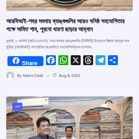
আরবিআই-শহর সমবায় ব্যাঙ্কগুলির আরও ঘনিষ্ঠ সহযোগিতার
পক্ষে অমিত শাহ, পুরনো ধারণা ছাড়ার আহ্বান
মুম্বই, ৮ আগস্ট (আইএএনএস): শহর সমবায় ব্যাঙ্কগুলির (ইউসিবি) উন্নয়নে রিজার্ভ ব্যাঙ্ক অফ
ইন্ডিয়া (আরবিআই) সাম্প্রতিক বছরগুলিতে সহযোগিতামূলক মনোভাব…
F
W
X
T
T
S
Share
a
h
hr
el
h
By
News Desk
Aug 8, 2026
ce
at
e
e
ar
b
s
a
gr
e
o
A
d
a
o
p
s
m
দেশ
k
p