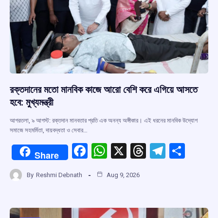
রক্তদানের মতো মানবিক কাজে আরো বেশি করে এগিয়ে আসতে
হবে: মুখ্যমন্ত্রী
আগরতলা, ৯ আগস্ট: রক্তদান মানবতার প্রতি এক অনন্য অঙ্গীকার। এই ধরনের মানবিক উদ্যোগ
সমাজে সহমর্মিতা, দায়বদ্ধতা ও সেবার…
F
W
X
T
T
S
Share
a
h
hr
el
h
By
Reshmi Debnath
Aug 9, 2026
ce
at
e
e
ar
b
s
a
gr
e
o
A
d
a