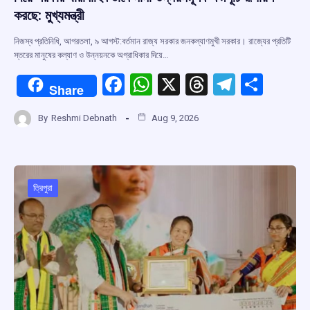
করছে: মুখ্যমন্ত্রী
নিজস্ব প্রতিনিধি, আগরতলা, ৯ আগস্ট:বর্তমান রাজ্য সরকার জনকল্যাণমুখী সরকার। রাজ্যের প্রতিটি
স্তরের মানুষের কল্যাণ ও উন্নয়নকে অগ্রাধিকার দিয়ে…
F
W
X
T
T
S
Share
a
h
hr
el
h
By
Reshmi Debnath
Aug 9, 2026
ce
at
e
e
ar
b
s
a
gr
e
o
A
d
a
o
p
s
m
ত্রিপুরা
k
p