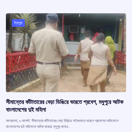
b
s
a
gr
e
o
A
d
a
o
p
s
m
ত্রিপুরা
k
p
সীমান্তের কাঁটাতারের বেড়া ডিঙিয়ে ভারতে প্রবেশ, মধুপুরে আটক
বাংলাদেশের দুই মহিলা
আগরতলা, ৯ আগস্ট: সীমান্তের কাঁটাতারের বেড়া ডিঙিয়ে অবৈধভাবে ভারতে প্রবেশের অভিযোগে
বাংলাদেশের দুই মহিলাকে আটক করেছে মধুপুর থানার…