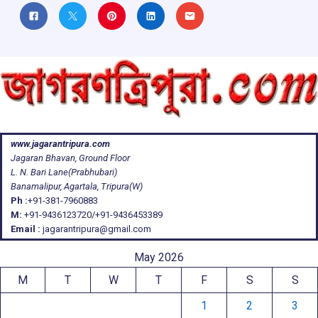
www.jagarantripura.com
Jagaran Bhavan, Ground Floor
L. N. Bari Lane(Prabhubari)
Banamalipur, Agartala, Tripura(W)
Ph :
+91-381-7960883
M:
+91-9436123720/+91-9436453389
Email :
jagarantripura@gmail.com
May 2026
M
T
W
T
F
S
S
1
2
3