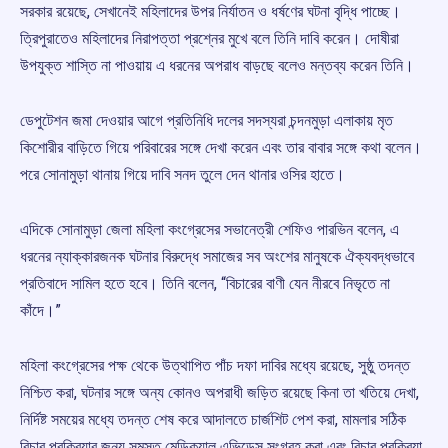
সরকার রয়েছে, সেখানেই মহিলাদের উপর নির্যাতন ও ধর্ষণের ঘটনা বৃদ্ধি পাচ্ছে।
ত্রিপুরাতেও মহিলাদের নিরাপত্তা প্রশ্নের মুখে বলে তিনি দাবি করেন। দোষীরা
উপযুক্ত শাস্তি না পাওয়ায় এ ধরনের অপরাধ বাড়ছে বলেও মন্তব্য করেন তিনি।
ডেপুটেশন জমা দেওয়ার আগে প্রতিনিধি দলের সদস্যরা চন্দনমুড়া এলাকায় মৃত
কিশোরীর বাড়িতে গিয়ে পরিবারের সঙ্গে দেখা করেন এবং তার বাবার সঙ্গে কথা বলেন।
পরে সোনামুড়া থানায় গিয়ে দাবি সনদ তুলে দেন থানার ওসির হাতে।
এদিকে সোনামুড়া জেলা মহিলা কংগ্রেসের সভানেত্রী শেফিও পারভিন বলেন, এ
ধরনের ন্যাক্কারজনক ঘটনার বিরুদ্ধে সমাজের সব অংশের মানুষকে ঐক্যবদ্ধভাবে
প্রতিবাদে সামিল হতে হবে। তিনি বলেন, “বিচারের বাণী যেন নীরবে নিভৃতে না
কাঁদে।”
মহিলা কংগ্রেসের পক্ষ থেকে উত্থাপিত পাঁচ দফা দাবির মধ্যে রয়েছে, সুষ্ঠু তদন্ত
নিশ্চিত করা, ঘটনার সঙ্গে অন্য কোনও অপরাধী জড়িত রয়েছে কিনা তা খতিয়ে দেখা,
নির্দিষ্ট সময়ের মধ্যে তদন্ত শেষ করে আদালতে চার্জশিট পেশ করা, মামলার সঠিক
বিচার প্রক্রিয়ার জন্য সমস্ত মেডিক্যাল এভিডেন্স সংগ্রহ করা এবং বিচার প্রক্রিয়া