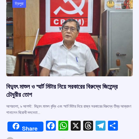
o
p
s
m
ত্রিপুরা
k
p
বিদ্যুৎ মাশুল ও স্মার্ট মিটার নিয়ে সরকারের বিরুদ্ধে জিতেন্দ্র
চৌধুরীর তোপ
আগরতলা, ৯ আগস্ট: বিদ্যুৎ মাশুল বৃদ্ধি এবং স্মার্ট মিটার নিয়ে রাজ্য সরকারের বিরুদ্ধে তীব্র আক্রমণ
শানালেন বিরোধী দলনেতা…
F
W
X
T
T
S
Share
a
h
hr
el
h