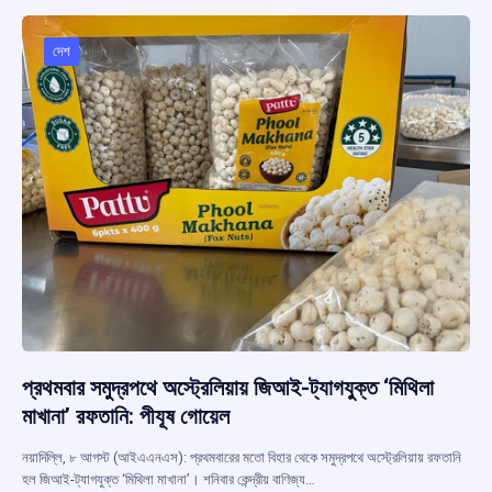
o
A
d
a
o
p
s
m
দেশ
k
p
প্রথমবার সমুদ্রপথে অস্ট্রেলিয়ায় জিআই-ট্যাগযুক্ত ‘মিথিলা
মাখানা’ রফতানি: পীযূষ গোয়েল
নয়াদিল্লি, ৮ আগস্ট (আইএএনএস): প্রথমবারের মতো বিহার থেকে সমুদ্রপথে অস্ট্রেলিয়ায় রফতানি
হল জিআই-ট্যাগযুক্ত ‘মিথিলা মাখানা’। শনিবার কেন্দ্রীয় বাণিজ্য…