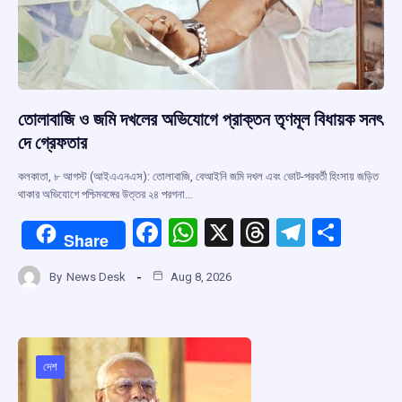
তোলাবাজি ও জমি দখলের অভিযোগে প্রাক্তন তৃণমূল বিধায়ক সনৎ
দে গ্রেফতার
কলকাতা, ৮ আগস্ট (আইএএনএস): তোলাবাজি, বেআইনি জমি দখল এবং ভোট-পরবর্তী হিংসায় জড়িত
থাকার অভিযোগে পশ্চিমবঙ্গের উত্তর ২৪ পরগনা…
F
W
X
T
T
S
Share
a
h
hr
el
h
By
News Desk
Aug 8, 2026
ce
at
e
e
ar
b
s
a
gr
e
o
A
d
a
o
p
s
m
দেশ