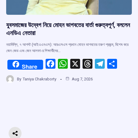
যুবসমাজের উদ্বেগ নিয়ে মোহন ভাগবতের বার্তা গুরুত্বপূর্ণ, বললেন
এনডিএ নেতারা
নয়াদিল্লি, ৭ আগস্ট (আইএএনএস): আরএসএস প্রধান মোহন ভাগবতের তরুণ প্রজন্ম, বিশেষ করে
জেন জেড এবং জেন আলফা-র শিক্ষার্থীদের…
F
W
X
T
T
S
Share
a
h
hr
el
h
By
Taniya Chakraborty
Aug 7, 2026
ce
at
e
e
ar
b
s
a
gr
e
o
A
d
a
o
p
s
m
k
p