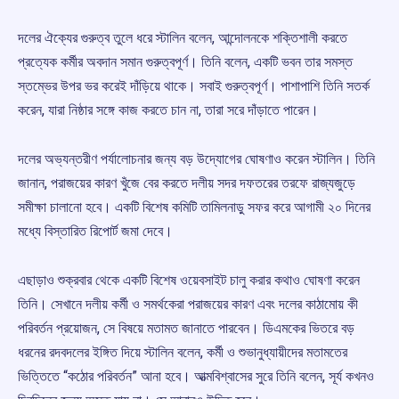
দলের ঐক্যের গুরুত্ব তুলে ধরে স্টালিন বলেন, আন্দোলনকে শক্তিশালী করতে
প্রত্যেক কর্মীর অবদান সমান গুরুত্বপূর্ণ। তিনি বলেন, একটি ভবন তার সমস্ত
স্তম্ভের উপর ভর করেই দাঁড়িয়ে থাকে। সবাই গুরুত্বপূর্ণ। পাশাপাশি তিনি সতর্ক
করেন, যারা নিষ্ঠার সঙ্গে কাজ করতে চান না, তারা সরে দাঁড়াতে পারেন।
দলের অভ্যন্তরীণ পর্যালোচনার জন্য বড় উদ্যোগের ঘোষণাও করেন স্টালিন। তিনি
জানান, পরাজয়ের কারণ খুঁজে বের করতে দলীয় সদর দফতরের তরফে রাজ্যজুড়ে
সমীক্ষা চালানো হবে। একটি বিশেষ কমিটি তামিলনাড়ু সফর করে আগামী ২০ দিনের
মধ্যে বিস্তারিত রিপোর্ট জমা দেবে।
এছাড়াও শুক্রবার থেকে একটি বিশেষ ওয়েবসাইট চালু করার কথাও ঘোষণা করেন
তিনি। সেখানে দলীয় কর্মী ও সমর্থকেরা পরাজয়ের কারণ এবং দলের কাঠামোয় কী
পরিবর্তন প্রয়োজন, সে বিষয়ে মতামত জানাতে পারবেন। ডিএমকের ভিতরে বড়
ধরনের রদবদলের ইঙ্গিত দিয়ে স্টালিন বলেন, কর্মী ও শুভানুধ্যায়ীদের মতামতের
ভিত্তিতে “কঠোর পরিবর্তন” আনা হবে। আত্মবিশ্বাসের সুরে তিনি বলেন, সূর্য কখনও