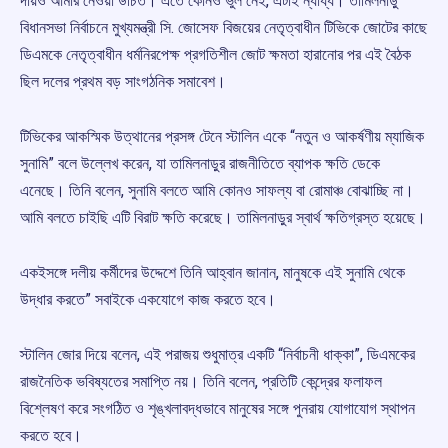
দায়ও আমার নেওয়া উচিত। এতে কোনও ভুল নেই, এটাই ন্যায্য। তামিলনাড়ু
বিধানসভা নির্বাচনে মুখ্যমন্ত্রী সি. জোসেফ বিজয়ের নেতৃত্বাধীন টিভিকে জোটের কাছে
ডিএমকে নেতৃত্বাধীন ধর্মনিরপেক্ষ প্রগতিশীল জোট ক্ষমতা হারানোর পর এই বৈঠক
ছিল দলের প্রথম বড় সাংগঠনিক সমাবেশ।
টিভিকের আকস্মিক উত্থানের প্রসঙ্গ টেনে স্টালিন একে “নতুন ও আকর্ষণীয় ম্যাজিক
সুনামি” বলে উল্লেখ করেন, যা তামিলনাড়ুর রাজনীতিতে ব্যাপক ক্ষতি ডেকে
এনেছে। তিনি বলেন, সুনামি বলতে আমি কোনও সাফল্য বা রোমাঞ্চ বোঝাচ্ছি না।
আমি বলতে চাইছি এটি বিরাট ক্ষতি করেছে। তামিলনাড়ুর স্বার্থ ক্ষতিগ্রস্ত হয়েছে।
একইসঙ্গে দলীয় কর্মীদের উদ্দেশে তিনি আহ্বান জানান, মানুষকে এই সুনামি থেকে
উদ্ধার করতে” সবাইকে একযোগে কাজ করতে হবে।
স্টালিন জোর দিয়ে বলেন, এই পরাজয় শুধুমাত্র একটি “নির্বাচনী ধাক্কা”, ডিএমকের
রাজনৈতিক ভবিষ্যতের সমাপ্তি নয়। তিনি বলেন, প্রতিটি কেন্দ্রের ফলাফল
বিশ্লেষণ করে সংগঠিত ও শৃঙ্খলাবদ্ধভাবে মানুষের সঙ্গে পুনরায় যোগাযোগ স্থাপন
করতে হবে।