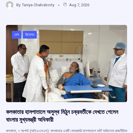
By
Taniya Chakraborty
Aug 7, 2026
ce
at
e
e
ar
b
s
a
gr
e
o
A
d
a
o
p
s
m
দেশ
বিনোদন
k
p
কলকাতার হাসপাতালে অসুস্থ মিঠুন চক্রবর্তীকে দেখতে গেলেন
বাংলার মুখ্যমন্ত্রী অধিকারী
কলকাতা, ৭ আগস্ট (আইএএনএস): কলকাতার একটি বেসরকারি হাসপাতালে ভর্তি অভিনেতা-রাজনীতিক