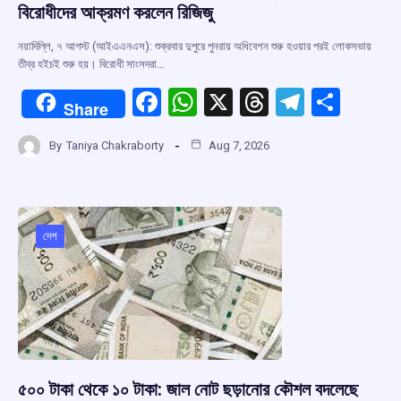
বিরোধীদের আক্রমণ করলেন রিজিজু
নয়াদিল্লি, ৭ আগস্ট (আইএএনএস): শুক্রবার দুপুরে পুনরায় অধিবেশন শুরু হওয়ার পরই লোকসভায়
তীব্র হইচই শুরু হয়। বিরোধী সাংসদরা…
F
W
X
T
T
S
Share
a
h
hr
el
h
By
Taniya Chakraborty
Aug 7, 2026
ce
at
e
e
ar
b
s
a
gr
e
o
A
d
a
o
p
s
m
দেশ
k
p
৫০০ টাকা থেকে ১০ টাকা: জাল নোট ছড়ানোর কৌশল বদলেছে