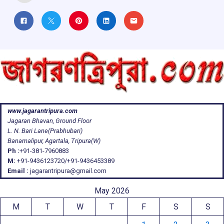
www.jagarantripura.com
Jagaran Bhavan, Ground Floor
L. N. Bari Lane(Prabhubari)
Banamalipur, Agartala, Tripura(W)
Ph :
+91-381-7960883
M:
+91-9436123720/+91-9436453389
Email :
jagarantripura@gmail.com
May 2026
M
T
W
T
F
S
S