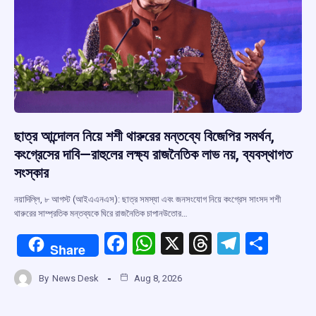
ছাত্র আন্দোলন নিয়ে শশী থারুরের মন্তব্যে বিজেপির সমর্থন,
কংগ্রেসের দাবি—রাহুলের লক্ষ্য রাজনৈতিক লাভ নয়, ব্যবস্থাগত
সংস্কার
নয়াদিল্লি, ৮ আগস্ট (আইএএনএস): ছাত্র সমস্যা এবং জনসংযোগ নিয়ে কংগ্রেস সাংসদ শশী
থারুরের সাম্প্রতিক মন্তব্যকে ঘিরে রাজনৈতিক চাপানউতোর…
F
W
X
T
T
S
Share
a
h
hr
el
h
By
News Desk
Aug 8, 2026
ce
at
e
e
ar
b
s
a
gr
e