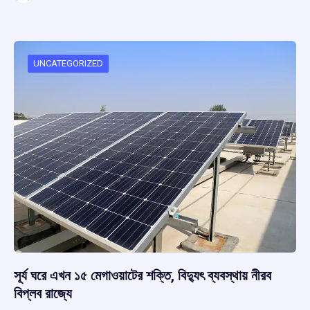
ce
at
e
e
ar
b
s
a
gr
e
o
A
d
a
o
p
s
m
UNCATEGORIZED
k
p
সূর্য ঘরে এখন ১৫ মেগাওয়াটের শক্তি, বিদ্যুৎ ব্যবস্থায় নীরব
বিপ্লব রাজ্যে