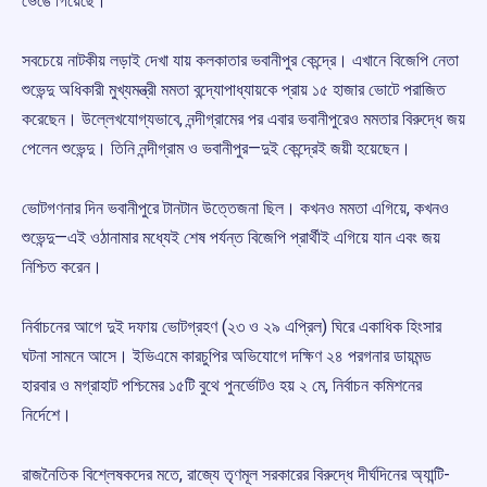
ভেঙে গিয়েছে।
সবচেয়ে নাটকীয় লড়াই দেখা যায় কলকাতার ভবানীপুর কেন্দ্রে। এখানে বিজেপি নেতা
শুভেন্দু অধিকারী মুখ্যমন্ত্রী মমতা বন্দ্যোপাধ্যায়কে প্রায় ১৫ হাজার ভোটে পরাজিত
করেছেন। উল্লেখযোগ্যভাবে, নন্দীগ্রামের পর এবার ভবানীপুরেও মমতার বিরুদ্ধে জয়
পেলেন শুভেন্দু। তিনি নন্দীগ্রাম ও ভবানীপুর—দুই কেন্দ্রেই জয়ী হয়েছেন।
ভোটগণনার দিন ভবানীপুরে টানটান উত্তেজনা ছিল। কখনও মমতা এগিয়ে, কখনও
শুভেন্দু—এই ওঠানামার মধ্যেই শেষ পর্যন্ত বিজেপি প্রার্থীই এগিয়ে যান এবং জয়
নিশ্চিত করেন।
নির্বাচনের আগে দুই দফায় ভোটগ্রহণ (২৩ ও ২৯ এপ্রিল) ঘিরে একাধিক হিংসার
ঘটনা সামনে আসে। ইভিএমে কারচুপির অভিযোগে দক্ষিণ ২৪ পরগনার ডায়মন্ড
হারবার ও মগ্রাহাট পশ্চিমের ১৫টি বুথে পুনর্ভোটও হয় ২ মে, নির্বাচন কমিশনের
নির্দেশে।
রাজনৈতিক বিশ্লেষকদের মতে, রাজ্যে তৃণমূল সরকারের বিরুদ্ধে দীর্ঘদিনের অ্যান্টি-