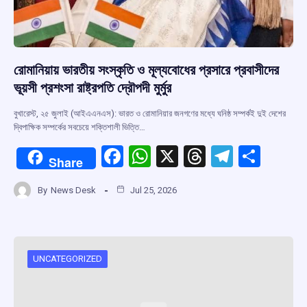
রোমানিয়ায় ভারতীয় সংস্কৃতি ও মূল্যবোধের প্রসারে প্রবাসীদের
ভূয়সী প্রশংসা রাষ্ট্রপতি দ্রৌপদী মুর্মুর
বুখারেস্ট, ২৫ জুলাই (আইএএনএস): ভারত ও রোমানিয়ার জনগণের মধ্যে ঘনিষ্ঠ সম্পর্কই দুই দেশের
দ্বিপাক্ষিক সম্পর্কের সবচেয়ে শক্তিশালী ভিত্তি…
F
W
X
T
T
S
Share
a
h
hr
el
h
By
News Desk
Jul 25, 2026
ce
at
e
e
ar
b
s
a
gr
e
o
A
d
a
o
p
s
m
UNCATEGORIZED
k
p