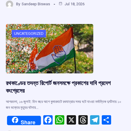
By
Sandeep Biswas
Jul 18, 2026
ce
at
e
e
ar
b
s
a
gr
e
o
A
d
a
o
p
s
m
UNCATEGORIZED
k
p
রথকাণ্ডের তদন্ত রিপোর্ট জনসমক্ষে প্রকাশের দাবি প্রদেশ
কংগ্রেসের
আগরতলা, ১৬ জুলাই: তিন বছর আগে কুমারঘাটে রথযাত্রার সময় ঘটে যাওয়া মর্মান্তিক দুর্ঘটনায় ১০
জন ভক্তের মৃত্যুর ঘটনায়…
F
W
X
T
T
S
Share
a
h
hr
el
h