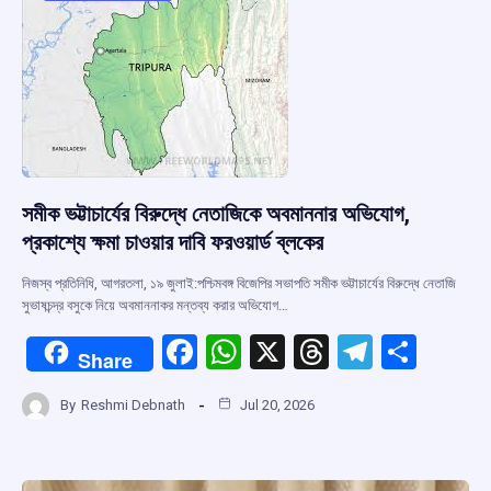
k
p
সমীক ভট্টাচার্যের বিরুদ্ধে নেতাজিকে অবমাননার অভিযোগ,
প্রকাশ্যে ক্ষমা চাওয়ার দাবি ফরওয়ার্ড ব্লকের
নিজস্ব প্রতিনিধি, আগরতলা, ১৯ জুলাই:পশ্চিমবঙ্গ বিজেপির সভাপতি সমীক ভট্টাচার্যের বিরুদ্ধে নেতাজি
সুভাষচন্দ্র বসুকে নিয়ে অবমাননাকর মন্তব্য করার অভিযোগ…
F
W
X
T
T
S
Share
a
h
hr
el
h
By
Reshmi Debnath
Jul 20, 2026
ce
at
e
e
ar
b
s
a
gr
e