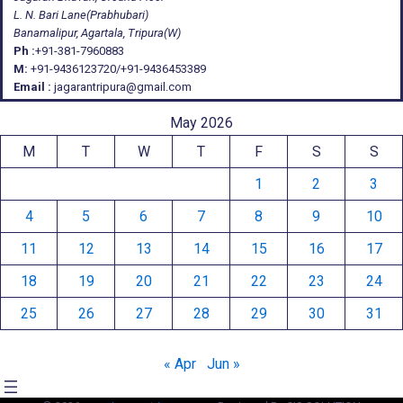
L. N. Bari Lane(Prabhubari)
Banamalipur, Agartala, Tripura(W)
Ph :
+91-381-7960883
M:
+91-9436123720/+91-9436453389
Email :
jagarantripura@gmail.com
May 2026
M
T
W
T
F
S
S
1
2
3
4
5
6
7
8
9
10
11
12
13
14
15
16
17
18
19
20
21
22
23
24
25
26
27
28
29
30
31
« Apr
Jun »