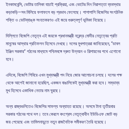
ইনকামবেন্সি, ভোটার তালিকা যাচাই প্রক্রিয়া, এবং ভোটের দিন নিরাপত্তা ব্যবস্থার
কড়াকড়ি—সব মিলিয়ে ফলাফলে বড় প্রভাব ফেলেছে। পাশাপাশি বিজেপির সংগঠনিক
শক্তি ও ভোটব্যাঙ্ক সংহতকরণও এই জয়ে গুরুত্বপূর্ণ ভূমিকা নিয়েছে।
দিল্লিতে বিজেপি নেতৃত্ব এই জয়কে প্রধানমন্ত্রী নরেন্দ্র মোদীর নেতৃত্বের প্রতি
মানুষের আস্থার প্রতিফলন হিসেবে দেখছে। দলের মুখপাত্ররা জানিয়েছেন, “ডাবল
ইঞ্জিন সরকার” গঠনের মাধ্যমে পশ্চিমবঙ্গে দ্রুত উন্নয়ন ও শিল্পায়নের পথে এগোনো
হবে।
এদিকে, বিজেপি শিবিরে এখন মুখ্যমন্ত্রী পদ নিয়ে জোর আলোচনা চলছে। দলের পক্ষ
থেকে আগেই জানানো হয়েছিল, একজন বাঙালিকেই মুখ্যমন্ত্রী করা হবে। সম্ভাব্য
মুখ হিসেবে একাধিক নেতার নাম ঘুরছে।
অন্য রাজ্যগুলিতেও বিজেপির সাফল্য অব্যাহত রয়েছে। অসমে টানা তৃতীয়বার
সরকার গঠনের পথে দল। তবে কেরলে কংগ্রেস নেতৃত্বাধীন ইউডিএফ জোট বড়
জয় পেয়েছে এবং তামিলনাড়ুতে নতুন রাজনৈতিক সমীকরণ তৈরি হয়েছে।