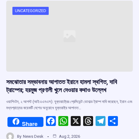
o
A
d
a
o
p
s
m
UNCATEGORIZED
k
p
সমঝোতার সম্ভাবনায় আপাতত ইরানে হামলা স্থগিত, দাবি
ট্রাম্পের; হরমুজ প্রণালী খুলে দেওয়ার কথাও উল্লেখ
ওয়াশিংটন, ২ আগস্ট (আইএএনএস): যুক্তরাষ্ট্রের প্রেসিডেন্ট ডোনাল্ড ট্রাম্প দাবি করেছেন, ইরান এবং
মধ্যপ্রাচ্যের কয়েকটি দেশের অনুরোধে যুক্তরাষ্ট্র আপাতত…
F
W
X
T
T
S
Share
a
h
hr
el
h
By
News Desk
Aug 2, 2026