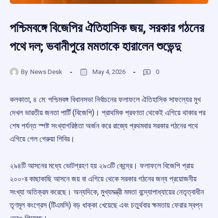
পশ্চিমবঙ্গে বিজেপির ঐতিহাসিক জয়, সরকার গঠনের
পথে দল; ভবানীপুরে মমতাকে হারালেন শুভেন্দু
By
News Desk
May 4, 2026
0
কলকাতা, ৪ মে: পশ্চিমবঙ্গ বিধানসভা নির্বাচনের ফলাফলে ঐতিহাসিক সাফল্যের মুখ
দেখল ভারতীয় জনতা পার্টি (বিজেপি)। প্রাথমিক প্রবণতা থেকেই এগিয়ে থাকার পর
শেষ পর্যন্ত স্পষ্ট সংখ্যাগরিষ্ঠতা অর্জন করে রাজ্যে প্রথমবার সরকার গঠনের পথে
এগিয়ে গেল গেরুয়া শিবির।
২৯৪টি আসনের মধ্যে ভোটগ্রহণ হয় ২৯৩টি কেন্দ্রে। ফলাফলে বিজেপি প্রায়
২০০-র কাছাকাছি আসনে জয় বা এগিয়ে থেকে সরকার গঠনের জন্য প্রয়োজনীয়
সংখ্যা অতিক্রম করেছে। অন্যদিকে, মুখ্যমন্ত্রী মমতা বন্দ্যোপাধ্যায়ের নেতৃত্বাধীন
তৃণমূল কংগ্রেস (টিএমসি) বড় ধাক্কা খেয়েছে এবং চতুর্থবার ক্ষমতায় ফেরার স্বপ্ন