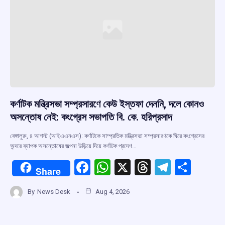
কর্ণাটক মন্ত্রিসভা সম্প্রসারণে কেউ ইস্তফা দেননি, দলে কোনও
অসন্তোষ নেই: কংগ্রেস সভাপতি বি. কে. হরিপ্রসাদ
বেঙ্গালুরু, ৪ আগস্ট (আইএএনএস): কর্ণাটকে সাম্প্রতিক মন্ত্রিসভা সম্প্রসারণকে ঘিরে কংগ্রেসের
অন্দরে ব্যাপক অসন্তোষের জল্পনা উড়িয়ে দিয়ে কর্ণাটক প্রদেশ…
F
W
X
T
T
S
Share
a
h
hr
el
h
By
News Desk
Aug 4, 2026
ce
at
e
e
ar
b
s
a
gr
e