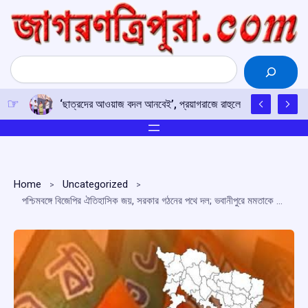
Skip
to
content
Search
‘ছাত্রদের আওয়াজ বদল আনবেই’, প্রয়াগরাজে রাহুলের হুঙ্কার
Home
Uncategorized
পশ্চিমবঙ্গে বিজেপির ঐতিহাসিক জয়, সরকার গঠনের পথে দল; ভবানীপুরে মমতাকে হারালেন শুভেন্দু