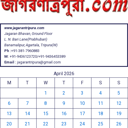
www.jagarantripura.com
Jagaran Bhavan, Ground Floor
L. N. Bari Lane(Prabhubari)
Banamalipur, Agartala, Tripura(W)
Ph :
+91-381-7960883
M:
+91-9436123720/+91-9436453389
Email :
jagarantripura@gmail.com
April 2026
M
T
W
T
F
S
S
1
2
3
4
5
6
7
8
9
10
11
12
13
14
15
16
17
18
19
20
21
22
23
24
25
26