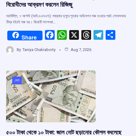
বিরোধীদের আক্রমণ করলেন রিজিজু
নয়াদিল্লি, ৭ আগস্ট (আইএএনএস): শুক্রবার দুপুরে পুনরায় অধিবেশন শুরু হওয়ার পরই লোকসভায়
তীব্র হইচই শুরু হয়। বিরোধী সাংসদরা…
F
W
X
T
T
S
Share
a
h
hr
el
h
By
Taniya Chakraborty
Aug 7, 2026
ce
at
e
e
ar
b
s
a
gr
e
o
A
d
a
o
p
s
m
দেশ
k
p
৫০০ টাকা থেকে ১০ টাকা: জাল নোট ছড়ানোর কৌশল বদলেছে