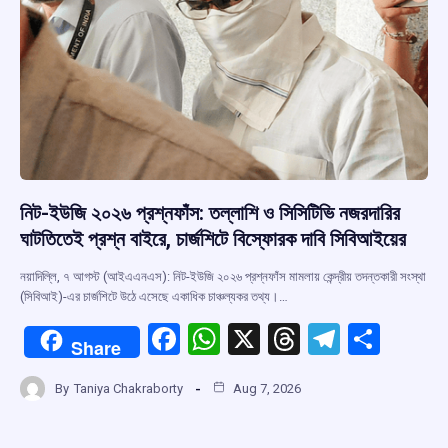
নিট-ইউজি ২০২৬ প্রশ্নফাঁস: তল্লাশি ও সিসিটিভি নজরদারির
ঘাটতিতেই প্রশ্ন বাইরে, চার্জশিটে বিস্ফোরক দাবি সিবিআইয়ের
নয়াদিল্লি, ৭ আগস্ট (আইএএনএস): নিট-ইউজি ২০২৬ প্রশ্নফাঁস মামলায় কেন্দ্রীয় তদন্তকারী সংস্থা
(সিবিআই)-এর চার্জশিটে উঠে এসেছে একাধিক চাঞ্চল্যকর তথ্য।…
F
W
X
T
T
S
Share
a
h
hr
el
h
By
Taniya Chakraborty
Aug 7, 2026
ce
at
e
e
ar
b
s
a
gr
e