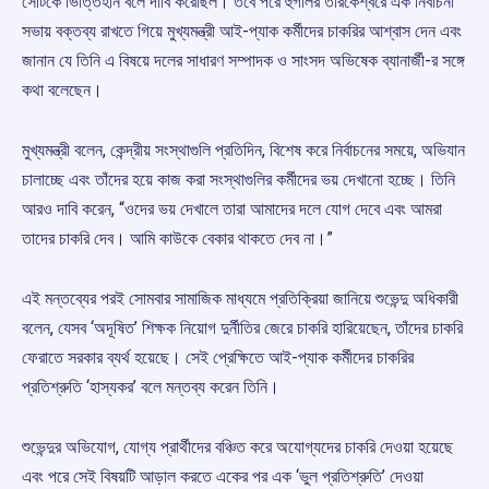
সেটিকে ভিত্তিহীন বলে দাবি করেছিল। তবে পরে হুগলির তারকেশ্বরে এক নির্বাচনী
সভায় বক্তব্য রাখতে গিয়ে মুখ্যমন্ত্রী আই-প্যাক কর্মীদের চাকরির আশ্বাস দেন এবং
জানান যে তিনি এ বিষয়ে দলের সাধারণ সম্পাদক ও সাংসদ অভিষেক ব্যানার্জী-র সঙ্গে
কথা বলেছেন।
মুখ্যমন্ত্রী বলেন, কেন্দ্রীয় সংস্থাগুলি প্রতিদিন, বিশেষ করে নির্বাচনের সময়ে, অভিযান
চালাচ্ছে এবং তাঁদের হয়ে কাজ করা সংস্থাগুলির কর্মীদের ভয় দেখানো হচ্ছে। তিনি
আরও দাবি করেন, “ওদের ভয় দেখালে তারা আমাদের দলে যোগ দেবে এবং আমরা
তাদের চাকরি দেব। আমি কাউকে বেকার থাকতে দেব না।”
এই মন্তব্যের পরই সোমবার সামাজিক মাধ্যমে প্রতিক্রিয়া জানিয়ে শুভেন্দু অধিকারী
বলেন, যেসব ‘অদূষিত’ শিক্ষক নিয়োগ দুর্নীতির জেরে চাকরি হারিয়েছেন, তাঁদের চাকরি
ফেরাতে সরকার ব্যর্থ হয়েছে। সেই প্রেক্ষিতে আই-প্যাক কর্মীদের চাকরির
প্রতিশ্রুতি ‘হাস্যকর’ বলে মন্তব্য করেন তিনি।
শুভেন্দুর অভিযোগ, যোগ্য প্রার্থীদের বঞ্চিত করে অযোগ্যদের চাকরি দেওয়া হয়েছে
এবং পরে সেই বিষয়টি আড়াল করতে একের পর এক ‘ভুল প্রতিশ্রুতি’ দেওয়া