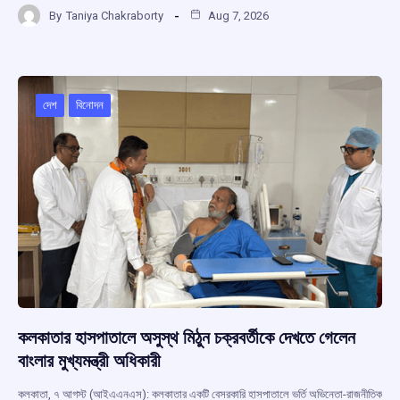
a
h
hr
el
h
By
Taniya Chakraborty
Aug 7, 2026
ce
at
e
e
ar
b
s
a
gr
e
o
A
d
a
o
p
s
m
দেশ
বিনোদন
k
p
কলকাতার হাসপাতালে অসুস্থ মিঠুন চক্রবর্তীকে দেখতে গেলেন
বাংলার মুখ্যমন্ত্রী অধিকারী
কলকাতা, ৭ আগস্ট (আইএএনএস): কলকাতার একটি বেসরকারি হাসপাতালে ভর্তি অভিনেতা-রাজনীতিক