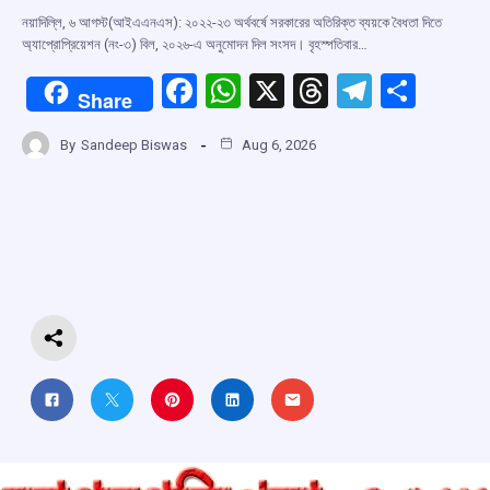
নয়াদিল্লি, ৬ আগস্ট(আইএএনএস): ২০২২-২৩ অর্থবর্ষে সরকারের অতিরিক্ত ব্যয়কে বৈধতা দিতে
অ্যাপ্রোপ্রিয়েশন (নং-৩) বিল, ২০২৬-এ অনুমোদন দিল সংসদ। বৃহস্পতিবার…
F
W
X
T
T
S
Share
a
h
hr
el
h
By
Sandeep Biswas
Aug 6, 2026
ce
at
e
e
ar
b
s
a
gr
e
o
A
d
a
o
p
s
m
k
p