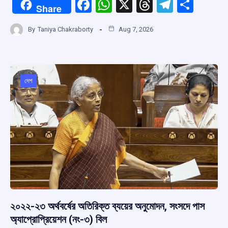
F
W
X
T
T
S
Share
a
h
hr
el
h
By
Taniya Chakraborty
Aug 7, 2026
ce
at
e
e
ar
b
s
a
gr
e
o
A
d
a
o
p
s
m
দেশ
k
p
২০২২-২৩ অর্থবর্ষের অতিরিক্ত ব্যয়ের অনুমোদন, সংসদে পাস
অ্যাপ্রোপ্রিয়েশন (নং-৩) বিল