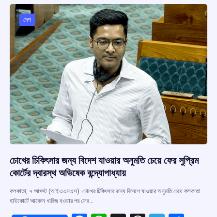
o
A
d
a
o
p
s
m
দেশ
k
p
চোখের চিকিৎসার জন্য বিদেশ যাওয়ার অনুমতি চেয়ে ফের সুপ্রিম
কোর্টের দ্বারস্থ অভিষেক বন্দ্যোপাধ্যায়
কলকাতা, ৭ আগস্ট (আইএএনএস): চোখের চিকিৎসার জন্য বিদেশে যাওয়ার অনুমতি চেয়ে কলকাতা
হাইকোর্টে আবেদন খারিজ হওয়ার পর ফের…