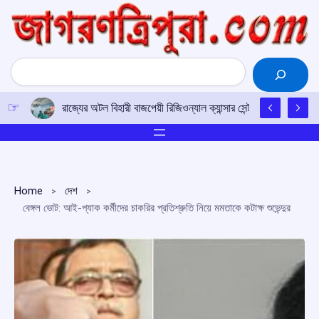
Skip
to
content
Search
রাজ্যের অটল বিহারী বাজপেয়ী রিজিওন্যাল ক্যান্সার সেন্টারে উত্তর-পূর্ব
Home
দেশ
বেঙ্গল ভোট: আই-প্যাক কর্মীদের চাকরির প্রতিশ্রুতি নিয়ে মমতাকে কটাক্ষ শুভেন্দুর