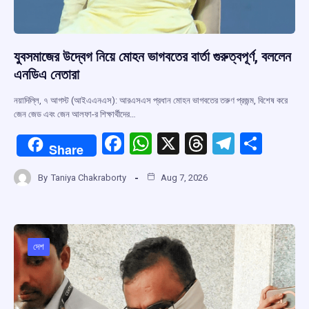
যুবসমাজের উদ্বেগ নিয়ে মোহন ভাগবতের বার্তা গুরুত্বপূর্ণ, বললেন
এনডিএ নেতারা
নয়াদিল্লি, ৭ আগস্ট (আইএএনএস): আরএসএস প্রধান মোহন ভাগবতের তরুণ প্রজন্ম, বিশেষ করে
জেন জেড এবং জেন আলফা-র শিক্ষার্থীদের…
F
W
X
T
T
S
Share
a
h
hr
el
h
By
Taniya Chakraborty
Aug 7, 2026
ce
at
e
e
ar
b
s
a
gr
e
o
A
d
a
o
p
s
m
দেশ
k
p