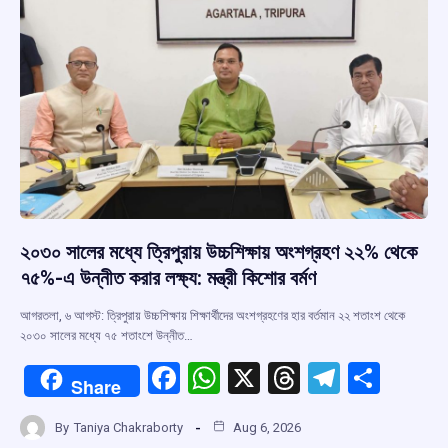
k
p
২০৩০ সালের মধ্যে ত্রিপুরায় উচ্চশিক্ষায় অংশগ্রহণ ২২% থেকে
৭৫%-এ উন্নীত করার লক্ষ্য: মন্ত্রী কিশোর বর্মণ
আগরতলা, ৬ আগস্ট: ত্রিপুরায় উচ্চশিক্ষায় শিক্ষার্থীদের অংশগ্রহণের হার বর্তমান ২২ শতাংশ থেকে
২০৩০ সালের মধ্যে ৭৫ শতাংশে উন্নীত…
F
W
X
T
T
S
Share
a
h
hr
el
h
By
Taniya Chakraborty
Aug 6, 2026
ce
at
e
e
ar