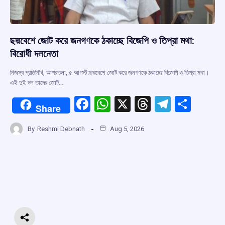
ছদ্মবেশে জোট করে জনগণকে ঠকাচ্ছে বিজেপি ও তিপ্রা মথা:
বিরোধী দলনেতা
নিজস্ব প্রতিনিধি, আগরতলা, ৫ আগস্ট:ছদ্মবেশে জোট করে জনগণকে ঠকাচ্ছে বিজেপি ও তিপ্রা মথা।
এই দুই দল তাদের জোট…
F
W
X
T
T
S
Share
a
h
hr
el
h
By
Reshmi Debnath
Aug 5, 2026
ce
at
e
e
ar
b
s
a
gr
e
o
A
d
a
o
p
s
m
k
p