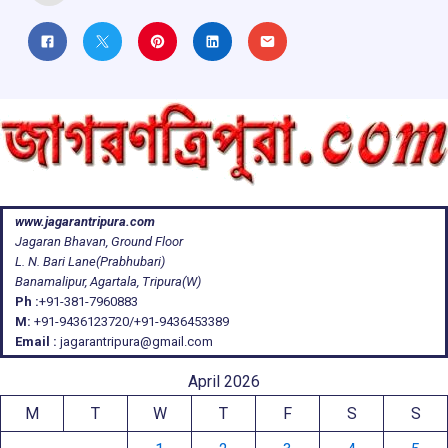
www.jagarantripura.com
Jagaran Bhavan, Ground Floor
L. N. Bari Lane(Prabhubari)
Banamalipur, Agartala, Tripura(W)
Ph :
+91-381-7960883
M:
+91-9436123720/+91-9436453389
Email :
jagarantripura@gmail.com
April 2026
M
T
W
T
F
S
S