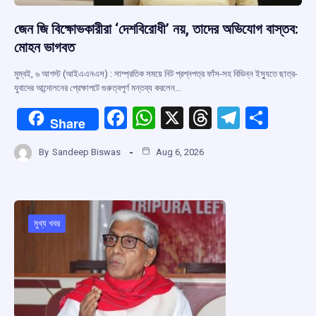
জেন জি বিক্ষোভকারীরা ‘দেশবিরোধী’ নয়, তাদের অভিযোগ বাস্তব:
মোহন ভাগবত
মুম্বই, ৬ আগস্ট (আইএএনএস) : সাম্প্রতিক সময়ে নিট প্রশ্নপত্র ফাঁস-সহ বিভিন্ন ইস্যুতে ছাত্র-
যুবাদের আন্দোলনের প্রেক্ষাপটে গুরুত্বপূর্ণ মন্তব্য করলেন…
F
W
X
T
T
S
Share
a
h
hr
el
h
By
Sandeep Biswas
Aug 6, 2026
ce
at
e
e
ar
b
s
a
gr
e
o
A
d
a
o
p
s
m
মুখ্য খবর
k
p