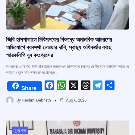
জিবি হাসপাতালে চিকিৎসকের বিরুদ্ধে অমানবিক আচরণের
অভিযোগে ব্যবস্থা নেওয়ার দাবি, স্বাস্থ্য অধিকর্তার কাছে
স্মারকলিপি যুব কংগ্রেসের
আগরতলা, ৬ আগস্ট: জিবি হাসপাতালে কর্মরত এক চিকিৎসকের বিরুদ্ধে রোগীর সঙ্গে অমানবিক আচরণের
অভিযোগ তুলে তাঁর অবিলম্বে বরখাস্তের…
F
W
X
T
T
S
Share
a
h
hr
el
h
By
Reshmi Debnath
Aug 6, 2026
ce
at
e
e
ar
b
s
a
gr
e
o
A
d
a
o
p
s
m
মুখ্য খবর