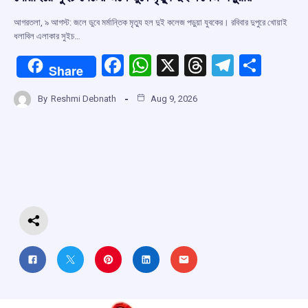
আগরতলা, ৯ আগস্ট: জলে ডুবে মর্মান্তিক মৃত্যু হল দুই কলেজ পড়ুয়া যুবকের। রবিবার দুপুরে খোয়াই
ধলাবিল এলাকার সুইচ…
F
W
X
T
T
S
Share
a
h
hr
el
h
By
Reshmi Debnath
Aug 9, 2026
ce
at
e
e
ar
b
s
a
gr
e
o
A
d
a
o
p
s
m
k
p