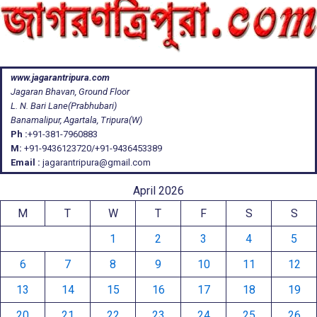
www.jagarantripura.com
Jagaran Bhavan, Ground Floor
L. N. Bari Lane(Prabhubari)
Banamalipur, Agartala, Tripura(W)
Ph :
+91-381-7960883
M:
+91-9436123720/+91-9436453389
Email :
jagarantripura@gmail.com
April 2026
M
T
W
T
F
S
S
1
2
3
4
5
6
7
8
9
10
11
12
13
14
15
16
17
18
19
20
21
22
23
24
25
26