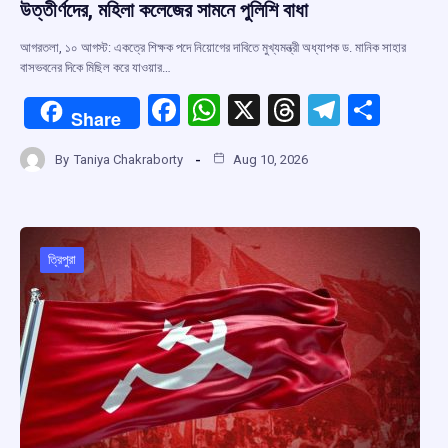
উত্তীর্ণদের, মহিলা কলেজের সামনে পুলিশি বাধা
আগরতলা, ১০ আগস্ট: একত্রে শিক্ষক পদে নিয়োগের দাবিতে মুখ্যমন্ত্রী অধ্যাপক ড. মানিক সাহার
বাসভবনের দিকে মিছিল করে যাওয়ার…
F
W
X
T
T
S
Share
a
h
hr
el
h
By
Taniya Chakraborty
Aug 10, 2026
ce
at
e
e
ar
b
s
a
gr
e
o
A
d
a
o
p
s
m
ত্রিপুরা
k
p