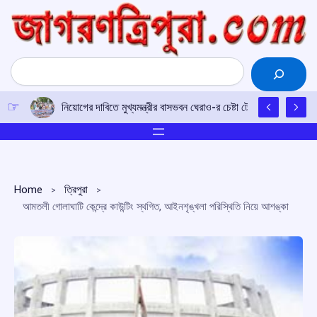
Skip
to
content
Search
নিয়োগের দাবিতে মুখ্যমন্ত্রীর বাসভবন ঘেরাও-র চেষ্টা টেট উত্তীর্ণদের, ম
Home
ত্রিপুরা
আমতলী গোলাঘাটি কেন্দ্রে কাউন্টিং স্থগিত, আইনশৃঙ্খলা পরিস্থিতি নিয়ে আশঙ্কা