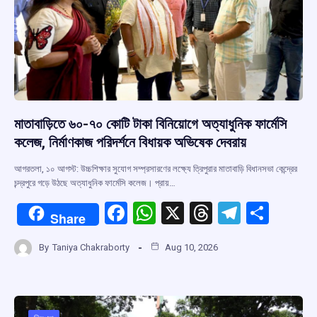
মাতাবাড়িতে ৬০-৭০ কোটি টাকা বিনিয়োগে অত্যাধুনিক ফার্মেসি
কলেজ, নির্মাণকাজ পরিদর্শনে বিধায়ক অভিষেক দেবরায়
আগরতলা, ১০ আগস্ট: উচ্চশিক্ষার সুযোগ সম্প্রসারণের লক্ষ্যে ত্রিপুরার মাতাবাড়ি বিধানসভা কেন্দ্রের
চন্দ্রপুরে গড়ে উঠছে অত্যাধুনিক ফার্মেসি কলেজ। প্রায়…
F
W
X
T
T
S
Share
a
h
hr
el
h
By
Taniya Chakraborty
Aug 10, 2026
ce
at
e
e
ar
b
s
a
gr
e
o
A
d
a