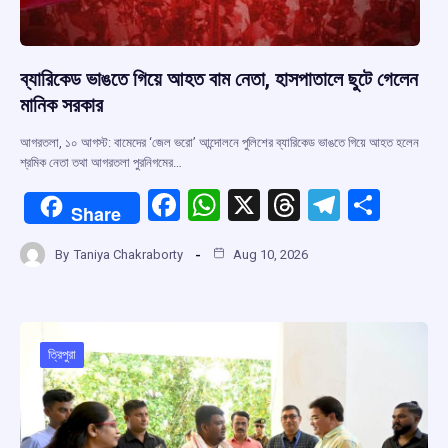
ব্যারিকেড ভাঙতে গিয়ে আহত বাম নেতা, হাসপাতালে ছুটে গেলেন
মানিক সরকার
আগরতলা, ১০ আগস্ট: বামেদের ‘জেল ভরো’ আন্দোলনে পুলিশের ব্যারিকেড ভাঙতে গিয়ে আহত হলেন
শ্রমিক নেতা তথা আগরতলা পুরনিগমের…
F
W
X
T
T
S
Share
a
h
hr
el
h
By
Taniya Chakraborty
Aug 10, 2026
ce
at
e
e
ar
b
s
a
gr
e
o
A
d
a
o
p
s
m
ত্রিপুরা
k
p