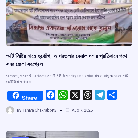
স্মার্ট সিটির নামে দুর্ভোগ, আগরতলার বেহাল দশার প্রতিবাদে পথে
সদর জেলা কংগ্রেস
আগরতলা, ৭ আগস্ট: আগরতলাকে স্মার্ট সিটি হিসেবে গড়ে তোলার নামে সাধারণ মানুষের করের কোটি
কোটি টাকা অপচয় ও…
F
W
X
T
T
S
Share
a
h
hr
el
h
By
Taniya Chakraborty
Aug 7, 2026
ce
at
e
e
ar
b
s
a
gr
e
o
A
d
a