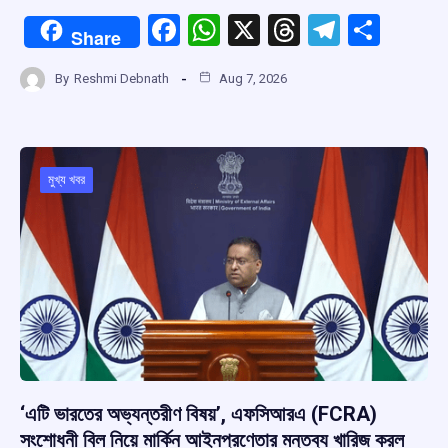
F
W
X
T
T
S
Share
a
h
hr
el
h
By
Reshmi Debnath
Aug 7, 2026
ce
at
e
e
ar
b
s
a
gr
e
o
A
d
a
o
p
s
m
মুখ্য খবর
k
p
‘এটি ভারতের অভ্যন্তরীণ বিষয়’, এফসিআরএ (FCRA)
সংশোধনী বিল নিয়ে মার্কিন আইনপ্রণেতার মন্তব্য খারিজ করল