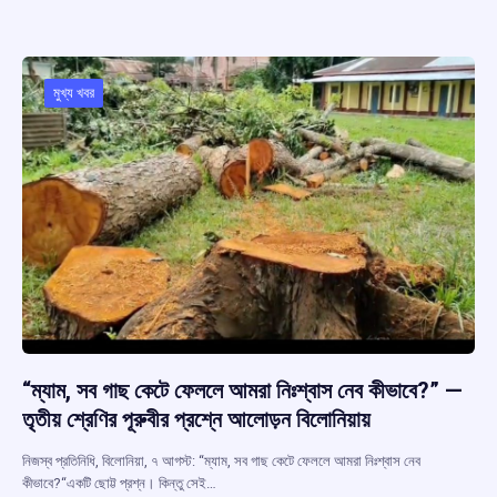
b
s
a
gr
e
o
A
d
a
o
p
s
m
মুখ্য খবর
k
p
“ম্যাম, সব গাছ কেটে ফেললে আমরা নিঃশ্বাস নেব কীভাবে?” —
তৃতীয় শ্রেণির পূরুবীর প্রশ্নে আলোড়ন বিলোনিয়ায়
নিজস্ব প্রতিনিধি, বিলোনিয়া, ৭ আগস্ট: “ম্যাম, সব গাছ কেটে ফেললে আমরা নিঃশ্বাস নেব
কীভাবে?“একটি ছোট্ট প্রশ্ন। কিন্তু সেই…