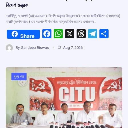
বিদেশ মন্ত্রক
নয়াদিল্লি, ৭ আগস্ট(আইএএনএস): বিদেশি অনুদান নিয়ন্ত্রণ আইন ফরেন কনট্রিবিউশন (রেগুলেশন)
অ্যাক্ট (এফসিআরএ)-এর সংশোধনী বিল নিয়ে আন্তর্জাতিক মহলের একাংশের…
F
W
X
T
T
S
Share
a
h
hr
el
h
By
Sandeep Biswas
Aug 7, 2026
ce
at
e
e
ar
b
s
a
gr
e
o
A
d
a
o
p
s
m
মুখ্য খবর
k
p