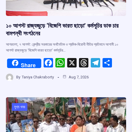
১০ আগস্ট রাজ্যজুড়ে ‘বিজেপি ভারত ছাড়ো’ কর্মসূচির ডাক চার
বামপন্থী সংগঠনের
আগরতলা, ৭ আগস্ট: কেন্দ্রীয় সরকারের অর্থনৈতিক ও শ্রমিক-বিরোধী নীতির প্রতিবাদে আগামী ১০
আগস্ট রাজ্যজুড়ে ‘বিজেপি ভারত ছাড়ো’ কর্মসূচির…
F
W
X
T
T
S
Share
a
h
hr
el
h
By
Taniya Chakraborty
Aug 7, 2026
ce
at
e
e
ar
b
s
a
gr
e
o
A
d
a
o
p
s
m
মুখ্য খবর
k
p