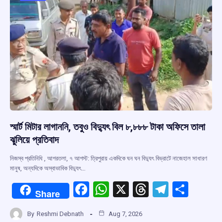
স্মার্ট মিটার লাগাননি, তবুও বিদ্যুৎ বিল ৮,৮৮৮ টাকা অফিসে তালা
ঝুলিয়ে প্রতিবাদ
নিজস্ব প্রতিনিধি , আগরতলা, ৭ আগস্ট: ত্রিপুরায় একদিকে ঘন ঘন বিদ্যুৎ বিভ্রাটে নাজেহাল সাধারণ
মানুষ, অন্যদিকে অস্বাভাবিক বিদ্যুৎ…
F
W
X
T
T
S
Share
a
h
hr
el
h
By
Reshmi Debnath
Aug 7, 2026
ce
at
e
e
ar