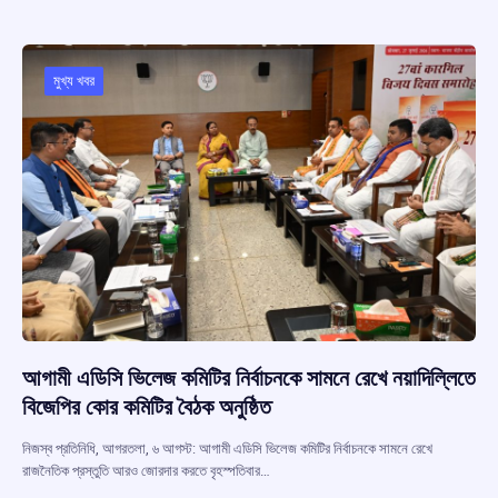
b
s
a
gr
e
o
A
d
a
o
p
s
m
মুখ্য খবর
k
p
আগামী এডিসি ভিলেজ কমিটির নির্বাচনকে সামনে রেখে নয়াদিল্লিতে
বিজেপির কোর কমিটির বৈঠক অনুষ্ঠিত
নিজস্ব প্রতিনিধি, আগরতলা, ৬ আগস্ট: আগামী এডিসি ভিলেজ কমিটির নির্বাচনকে সামনে রেখে
রাজনৈতিক প্রস্তুতি আরও জোরদার করতে বৃহস্পতিবার…