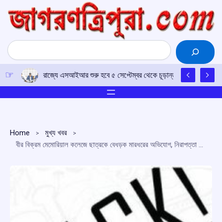
Skip
to
content
Search
রাজ্যে এসআইআর শুরু হবে ৫ সেপ্টেম্বর থেকে চূড়ান্ত ভোটার তালিকা প্র
Home
মুখ্য খবর
বীর বিক্রম মেমোরিয়াল কলেজে ছাত্রকে বেধড়ক মারধরের অভিযোগ, নিরাপত্তা নিয়ে প্রশ্ন