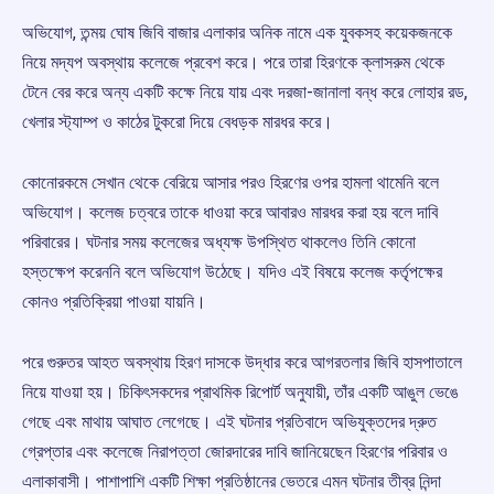
অভিযোগ, তন্ময় ঘোষ জিবি বাজার এলাকার অনিক নামে এক যুবকসহ কয়েকজনকে
নিয়ে মদ্যপ অবস্থায় কলেজে প্রবেশ করে। পরে তারা হিরণকে ক্লাসরুম থেকে
টেনে বের করে অন্য একটি কক্ষে নিয়ে যায় এবং দরজা-জানালা বন্ধ করে লোহার রড,
খেলার স্ট্যাম্প ও কাঠের টুকরো দিয়ে বেধড়ক মারধর করে।
কোনোরকমে সেখান থেকে বেরিয়ে আসার পরও হিরণের ওপর হামলা থামেনি বলে
অভিযোগ। কলেজ চত্বরে তাকে ধাওয়া করে আবারও মারধর করা হয় বলে দাবি
পরিবারের। ঘটনার সময় কলেজের অধ্যক্ষ উপস্থিত থাকলেও তিনি কোনো
হস্তক্ষেপ করেননি বলে অভিযোগ উঠেছে। যদিও এই বিষয়ে কলেজ কর্তৃপক্ষের
কোনও প্রতিক্রিয়া পাওয়া যায়নি।
পরে গুরুতর আহত অবস্থায় হিরণ দাসকে উদ্ধার করে আগরতলার জিবি হাসপাতালে
নিয়ে যাওয়া হয়। চিকিৎসকদের প্রাথমিক রিপোর্ট অনুযায়ী, তাঁর একটি আঙুল ভেঙে
গেছে এবং মাথায় আঘাত লেগেছে। এই ঘটনার প্রতিবাদে অভিযুক্তদের দ্রুত
গ্রেপ্তার এবং কলেজে নিরাপত্তা জোরদারের দাবি জানিয়েছেন হিরণের পরিবার ও
এলাকাবাসী। পাশাপাশি একটি শিক্ষা প্রতিষ্ঠানের ভেতরে এমন ঘটনার তীব্র নিন্দা