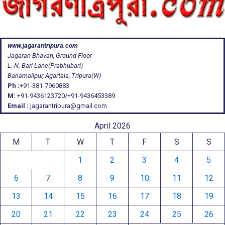
www.jagarantripura.com
Jagaran Bhavan, Ground Floor
L. N. Bari Lane(Prabhubari)
Banamalipur, Agartala, Tripura(W)
Ph :
+91-381-7960883
M:
+91-9436123720/+91-9436453389
Email :
jagarantripura@gmail.com
April 2026
M
T
W
T
F
S
S
1
2
3
4
5
6
7
8
9
10
11
12
13
14
15
16
17
18
19
20
21
22
23
24
25
26