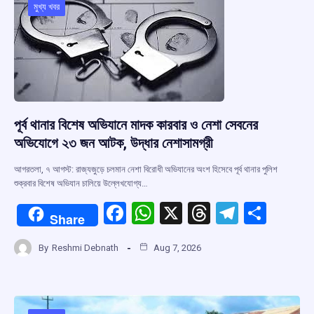
o
p
s
m
মুখ্য খবর
k
p
পূর্ব থানার বিশেষ অভিযানে মাদক কারবার ও নেশা সেবনের
অভিযোগে ২৩ জন আটক, উদ্ধার নেশাসামগ্রী
আগরতলা, ৭ আগস্ট: রাজ্যজুড়ে চলমান নেশা বিরোধী অভিযানের অংশ হিসেবে পূর্ব থানার পুলিশ
শুক্রবার বিশেষ অভিযান চালিয়ে উল্লেখযোগ্য…
F
W
X
T
T
S
Share
a
h
hr
el
h
By
Reshmi Debnath
Aug 7, 2026
ce
at
e
e
ar
b
s
a
gr
e
o
A
d
a