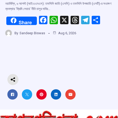
নয়াদিল্লি, ৬ আগস্ট (আইএএনএস): তফসিলি জাতি (এসসি) ও তফসিলি উপজাতি (এসটি)-র সংরক্ষণ
ব্যবস্থায় ‘ক্রিমি লেয়ার’ নীতি চালুর দাবির…
F
W
X
T
T
S
Share
a
h
hr
el
h
By
Sandeep Biswas
Aug 6, 2026
ce
at
e
e
ar
b
s
a
gr
e
o
A
d
a
o
p
s
m
k
p