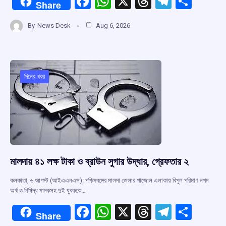
F
W
X
T
T
S
Share
a
h
hr
el
h
By
News Desk
Aug 6, 2026
ce
at
e
e
ar
b
s
a
gr
e
o
A
d
a
o
p
s
m
দিনের খবর
k
p
মালদায় ৪১ লক্ষ টাকা ও ব্রাউন সুগার উদ্ধার, গ্রেফতার ২
কলকাতা, ৬ আগস্ট (আইএএনএস): পশ্চিমবঙ্গের মালদা জেলার গাজোল এলাকায় বিপুল পরিমাণ নগদ
অর্থ ও নিষিদ্ধ মাদকসহ দুই যুবককে…
F
W
X
T
T
S
Share