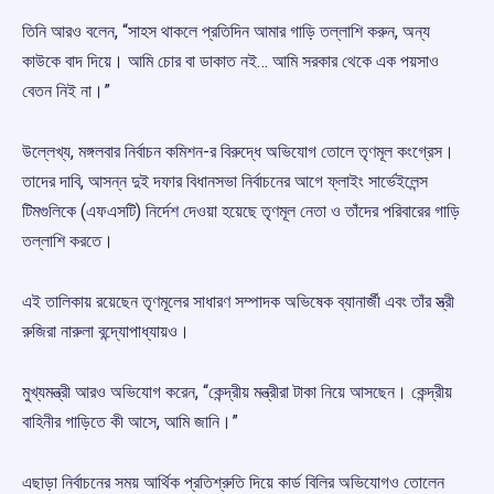
তিনি আরও বলেন, “সাহস থাকলে প্রতিদিন আমার গাড়ি তল্লাশি করুন, অন্য
কাউকে বাদ দিয়ে। আমি চোর বা ডাকাত নই… আমি সরকার থেকে এক পয়সাও
বেতন নিই না।”
উল্লেখ্য, মঙ্গলবার নির্বাচন কমিশন-র বিরুদ্ধে অভিযোগ তোলে তৃণমূল কংগ্রেস।
তাদের দাবি, আসন্ন দুই দফার বিধানসভা নির্বাচনের আগে ফ্লাইং সার্ভেইলেন্স
টিমগুলিকে (এফএসটি) নির্দেশ দেওয়া হয়েছে তৃণমূল নেতা ও তাঁদের পরিবারের গাড়ি
তল্লাশি করতে।
এই তালিকায় রয়েছেন তৃণমূলের সাধারণ সম্পাদক অভিষেক ব্যানার্জী এবং তাঁর স্ত্রী
রুজিরা নারুলা বন্দ্যোপাধ্যায়ও।
মুখ্যমন্ত্রী আরও অভিযোগ করেন, “কেন্দ্রীয় মন্ত্রীরা টাকা নিয়ে আসছেন। কেন্দ্রীয়
বাহিনীর গাড়িতে কী আসে, আমি জানি।”
এছাড়া নির্বাচনের সময় আর্থিক প্রতিশ্রুতি দিয়ে কার্ড বিলির অভিযোগও তোলেন