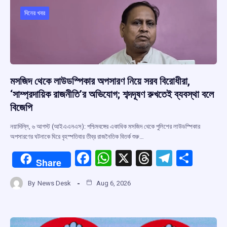
o
A
d
a
o
p
s
m
দিনের খবর
k
p
মসজিদ থেকে লাউডস্পিকার অপসারণ নিয়ে সরব বিরোধীরা,
‘সাম্প্রদায়িক রাজনীতি’র অভিযোগ; শব্দদূষণ রুখতেই ব্যবস্থা বলে
বিজেপি
নয়াদিল্লি, ৬ আগস্ট (আইএএনএস): পশ্চিমবঙ্গের একাধিক মসজিদ থেকে পুলিশের লাউডস্পিকার
অপসারণের ঘটনাকে ঘিরে বৃহস্পতিবার তীব্র রাজনৈতিক বিতর্ক শুরু…
F
W
X
T
T
S
Share
a
h
hr
el
h
By
News Desk
Aug 6, 2026
ce
at
e
e
ar
b
s
a
gr
e
o
A
d
a