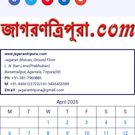
www.jagarantripura.com
Jagaran Bhavan, Ground Floor
L. N. Bari Lane(Prabhubari)
Banamalipur, Agartala, Tripura(W)
Ph :
+91-381-7960883
M:
+91-9436123720/+91-9436453389
Email :
jagarantripura@gmail.com
April 2026
M
T
W
T
F
S
S
1
2
3
4
5
6
7
8
9
10
11
12