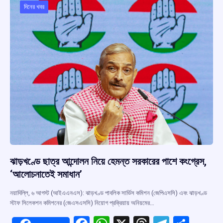
o
p
s
m
দিনের খবর
k
p
ঝাড়খণ্ডে ছাত্র আন্দোলন নিয়ে হেমন্ত সরকারের পাশে কংগ্রেস,
‘আলোচনাতেই সমাধান’
নয়াদিল্লি, ৬ আগস্ট (আইএএনএস): ঝাড়খণ্ড পাবলিক সার্ভিস কমিশন (জেপিএসসি) এবং ঝাড়খণ্ড
স্টাফ সিলেকশন কমিশনের (জেএসএসসি) নিয়োগ প্রক্রিয়ায় অনিয়মের…