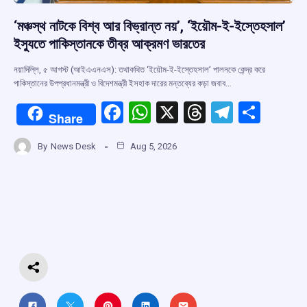
‘মঞ্চস্থ নাটকে বিশ্ব আর বিভ্রান্ত নয়’, ‘ইয়ৌম-ই-ইস্তেহসাল’
ইস্যুতে পাকিস্তানকে তীব্র আক্রমণ ভারতের
নয়াদিল্লি, ৫ আগস্ট (আইএএনএস): তথাকথিত ‘ইয়ৌম-ই-ইস্তেহসাল’ পালনকে কেন্দ্র করে
পাকিস্তানের উপপ্রধানমন্ত্রী ও বিদেশমন্ত্রী ইসহাক দারের মন্তব্যের কড়া জবাব…
F
W
X
T
T
S
Share
a
h
hr
el
h
By
News Desk
Aug 5, 2026
ce
at
e
e
ar
b
s
a
gr
e
o
A
d
a
o
p
s
m
k
p