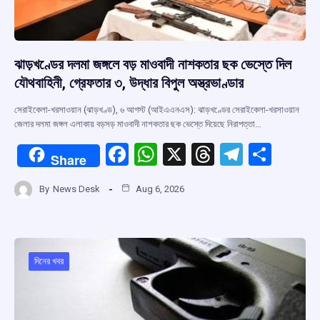
ঝাড়খণ্ডের দলমা জঙ্গলে বড় মাওবাদী নাশকতার ছক ভেস্তে দিল
যৌথবাহিনী, গ্রেফতার ৩, উদ্ধার বিপুল অস্ত্রভাণ্ডার
সেরাইকেলা-খরসাওয়ান (ঝাড়খণ্ড), ৬ আগস্ট (আইএএনএস): ঝাড়খণ্ডের সেরাইকেলা-খরসাওয়ান
জেলার দলমা জঙ্গল এলাকায় বড়সড় মাওবাদী নাশকতার ছক ভেস্তে দিয়েছে নিরাপত্তা…
F
W
X
T
T
S
Share
a
h
hr
el
h
By
News Desk
Aug 6, 2026
ce
at
e
e
ar
b
s
a
gr
e
o
A
d
a
o
p
s
m
দিনের খবর
k
p