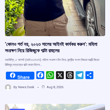
‘কোনও শর্ত নয়, ২০২৩ সালের আইনই কার্যকর করুন’: মহিলা
সংরক্ষণ নিয়ে রিজিজুকে পাল্টা রাহুলের
নয়াদিল্লি, ৮ আগস্ট (আইএএনএস): মহিলা সংরক্ষণ বিল নিয়ে কেন্দ্রীয় সংসদ বিষয়ক মন্ত্রী কিরেন
রিজিজুর মন্তব্যের পাল্টা জবাব দিলেন…
F
W
X
T
T
S
Share
a
h
hr
el
h
By
News Desk
Aug 8, 2026
ce
at
e
e
ar
b
s
a
gr
e
o
A
d
a