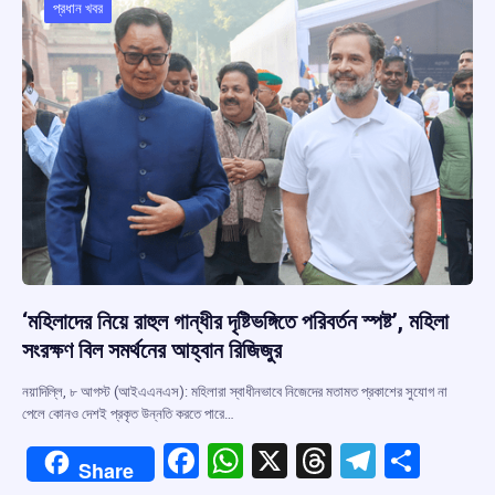
o
p
s
m
প্রধান খবর
k
p
‘মহিলাদের নিয়ে রাহুল গান্ধীর দৃষ্টিভঙ্গিতে পরিবর্তন স্পষ্ট’, মহিলা
সংরক্ষণ বিল সমর্থনের আহ্বান রিজিজুর
নয়াদিল্লি, ৮ আগস্ট (আইএএনএস): মহিলারা স্বাধীনভাবে নিজেদের মতামত প্রকাশের সুযোগ না
পেলে কোনও দেশই প্রকৃত উন্নতি করতে পারে…
F
W
X
T
T
S
Share