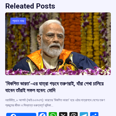
Releated Posts
প্রধান খবর
‘বিকশিত ভারত’-এর যাত্রা গড়বে তরুণরাই, যাঁরা শেখা চালিয়ে
যাবেন তাঁরাই সফল হবেন: মোদি
নয়াদিল্লি, ৮ আগস্ট (আইএএনএস): ভারতের ‘বিকশিত ভারত’ হয়ে ওঠার যাত্রাপথে দেশের তরুণ
প্রজন্মের জীবন ও সিদ্ধান্ত গুরুত্বপূর্ণ ভূমিকা…