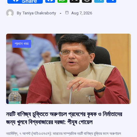
Share
a
h
hr
el
h
By
Taniya Chakraborty
Aug 7, 2026
ce
at
e
e
ar
b
s
a
gr
e
o
A
d
a
o
p
s
m
প্রধান খবর
k
p
নয়টি বাণিজ্য চুক্তিতে অরুণাচল প্রদেশের কৃষক ও নির্মাতাদের
জন্য খুলবে বিশ্ববাজারের দরজা: পীযূষ গোয়েল
নয়াদিল্লি, ৭ আগস্ট (আইএএনএস): ভারতের সাম্প্রতিক নয়টি বাণিজ্য চুক্তির ফলে অরুণাচল