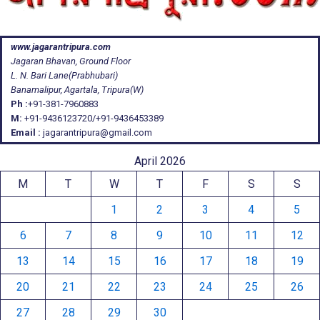
www.jagarantripura.com
Jagaran Bhavan, Ground Floor
L. N. Bari Lane(Prabhubari)
Banamalipur, Agartala, Tripura(W)
Ph :
+91-381-7960883
M:
+91-9436123720/+91-9436453389
Email :
jagarantripura@gmail.com
April 2026
M
T
W
T
F
S
S
1
2
3
4
5
6
7
8
9
10
11
12
13
14
15
16
17
18
19
20
21
22
23
24
25
26
27
28
29
30