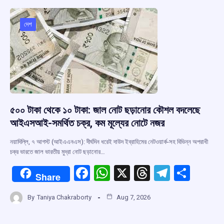
o
A
d
a
o
p
s
m
দেশ
k
p
৫০০ টাকা থেকে ১০ টাকা: জাল নোট ছড়ানোর কৌশল বদলেছে
আইএসআই-সমর্থিত চক্র, কম মূল্যের নোটে নজর
নয়াদিল্লি, ৭ আগস্ট (আইএএনএস): দীর্ঘদিন ধরেই দাউদ ইব্রাহিমের নেটওয়ার্ক-সহ বিভিন্ন অপরাধী
চক্র ভারতে জাল ভারতীয় মুদ্রা নোট ছড়ানোর…
F
W
X
T
T
S
Share
a
h
hr
el
h
By
Taniya Chakraborty
Aug 7, 2026
ce
at
e
e
ar
b
s
a
gr
e