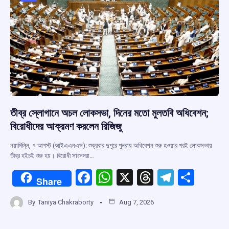
k
p
তীব্র স্লোগানে অচল লোকসভা, দিনের মতো মুলতবি অধিবেশন;
বিরোধীদের আক্রমণ করলেন রিজিজু
নয়াদিল্লি, ৭ আগস্ট (আইএএনএস): শুক্রবার দুপুরে পুনরায় অধিবেশন শুরু হওয়ার পরই লোকসভায়
তীব্র হইচই শুরু হয়। বিরোধী সাংসদরা…
F
W
X
T
T
S
Share
a
h
hr
el
h
By
Taniya Chakraborty
Aug 7, 2026
ce
at
e
e
ar
b
s
a
gr
e