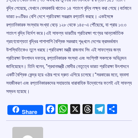
বৃদ্ধি পেয়েছে, যেখানে বেসরকারি খাতেও ১৪ শতাংশ বৃদ্ধি লক্ষ্য করা গেছে।বর্তমানে
ভারত ৮০টিরও বেশি দেশে প্রতিরক্ষা সরঞ্জাম রপ্তানি করছে। একইসঙ্গে
রপ্তানিকারক সংস্থার সংখ্যা বেড়ে ১২৮ থেকে ১৪৫-এ পৌঁছেছে, যা প্রায় ১৩.৩
শতাংশ বৃদ্ধি নির্দেশ করে।এই সাফল্য ভারতীয় প্রতিরক্ষা পণ্যের আন্তর্জাতিক
গ্রহণযোগ্যতা বৃদ্ধির পাশাপাশি বৈশ্বিক সরবরাহ শৃঙ্খলে দেশের ক্রমবর্ধমান
উপস্থিতিকেও তুলে ধরছে।প্রতিরক্ষা মন্ত্রী রাজনাথ সিং এই সাফল্যের জন্য
প্রতিরক্ষা উৎপাদন দফতর, রপ্তানিকারক সংস্থা এবং সংশ্লিষ্ট সকলকে অভিনন্দন
জানিয়েছেন। তিনি বলেন, “প্রধানমন্ত্রী মোদীর নেতৃত্বে ভারত প্রতিরক্ষা উৎপাদনে
একটি বৈশ্বিক কেন্দ্র হয়ে ওঠার পথে দ্রুত এগিয়ে চলেছে।”সরকারের মতে, ব্যবসা
সহজীকরণ এবং রপ্তানিকারকদের সহায়তায় ধারাবাহিক উদ্যোগের ফলেই এই সাফল্য
সম্ভব হয়েছে।
Facebook
WhatsApp
X
Threads
Telegr
Shar
Share