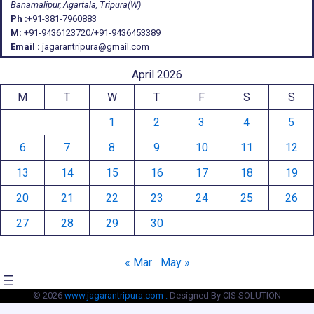
Banamalipur, Agartala, Tripura(W)
Ph :
+91-381-7960883
M:
+91-9436123720/+91-9436453389
Email :
jagarantripura@gmail.com
April 2026
M
T
W
T
F
S
S
1
2
3
4
5
6
7
8
9
10
11
12
13
14
15
16
17
18
19
20
21
22
23
24
25
26
27
28
29
30
« Mar
May »
© 2026
www.jagarantripura.com .
Designed By CIS SOLUTION