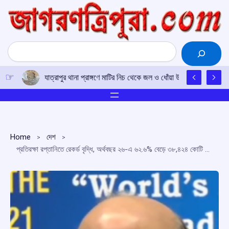
Skip
to
content
Search
যাত্রাপুর থানা প্রাঙ্গণে মাটির নিচ থেকে জল ও ধোঁয়া উঠার ঘটনায় চাঞ্চল্য
Home
দেশ
প্রতিরক্ষা রপ্তানিতে রেকর্ড বৃদ্ধি, অর্থবছর ২৬-এ ৬২.৬% বেড়ে ৩৮,৪২৪ কোটি টাকা