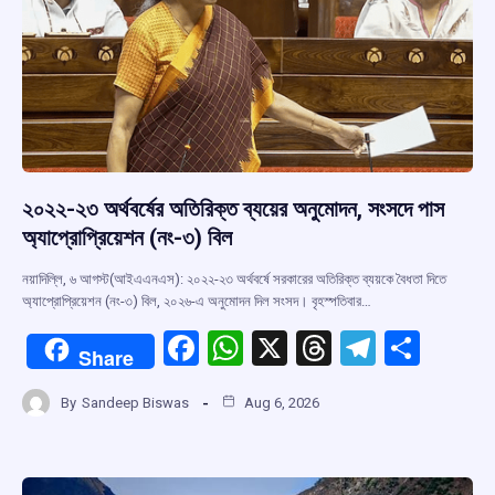
২০২২-২৩ অর্থবর্ষের অতিরিক্ত ব্যয়ের অনুমোদন, সংসদে পাস
অ্যাপ্রোপ্রিয়েশন (নং-৩) বিল
নয়াদিল্লি, ৬ আগস্ট(আইএএনএস): ২০২২-২৩ অর্থবর্ষে সরকারের অতিরিক্ত ব্যয়কে বৈধতা দিতে
অ্যাপ্রোপ্রিয়েশন (নং-৩) বিল, ২০২৬-এ অনুমোদন দিল সংসদ। বৃহস্পতিবার…
F
W
X
T
T
S
Share
a
h
hr
el
h
By
Sandeep Biswas
Aug 6, 2026
ce
at
e
e
ar
b
s
a
gr
e
o
A
d
a