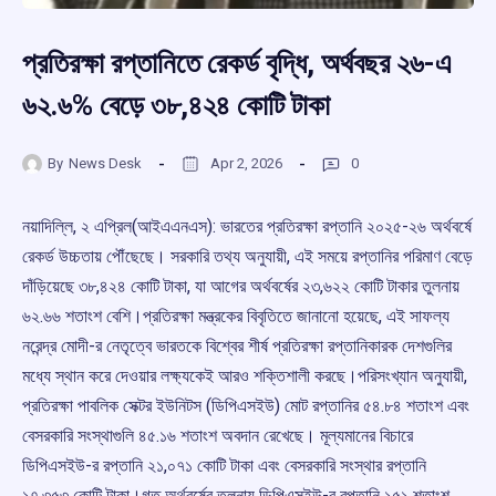
প্রতিরক্ষা রপ্তানিতে রেকর্ড বৃদ্ধি, অর্থবছর ২৬-এ
৬২.৬% বেড়ে ৩৮,৪২৪ কোটি টাকা
By
News Desk
Apr 2, 2026
0
নয়াদিল্লি, ২ এপ্রিল(আইএএনএস): ভারতের প্রতিরক্ষা রপ্তানি ২০২৫-২৬ অর্থবর্ষে
রেকর্ড উচ্চতায় পৌঁছেছে। সরকারি তথ্য অনুযায়ী, এই সময়ে রপ্তানির পরিমাণ বেড়ে
দাঁড়িয়েছে ৩৮,৪২৪ কোটি টাকা, যা আগের অর্থবর্ষের ২৩,৬২২ কোটি টাকার তুলনায়
৬২.৬৬ শতাংশ বেশি।প্রতিরক্ষা মন্ত্রকের বিবৃতিতে জানানো হয়েছে, এই সাফল্য
নরেন্দ্র মোদী-র নেতৃত্বে ভারতকে বিশ্বের শীর্ষ প্রতিরক্ষা রপ্তানিকারক দেশগুলির
মধ্যে স্থান করে দেওয়ার লক্ষ্যকেই আরও শক্তিশালী করছে।পরিসংখ্যান অনুযায়ী,
প্রতিরক্ষা পাবলিক সেক্টর ইউনিটস (ডিপিএসইউ) মোট রপ্তানির ৫৪.৮৪ শতাংশ এবং
বেসরকারি সংস্থাগুলি ৪৫.১৬ শতাংশ অবদান রেখেছে। মূল্যমানের বিচারে
ডিপিএসইউ-র রপ্তানি ২১,০৭১ কোটি টাকা এবং বেসরকারি সংস্থার রপ্তানি
১৭,৩৫৩ কোটি টাকা।গত অর্থবর্ষের তুলনায় ডিপিএসইউ-র রপ্তানি ১৫১ শতাংশ