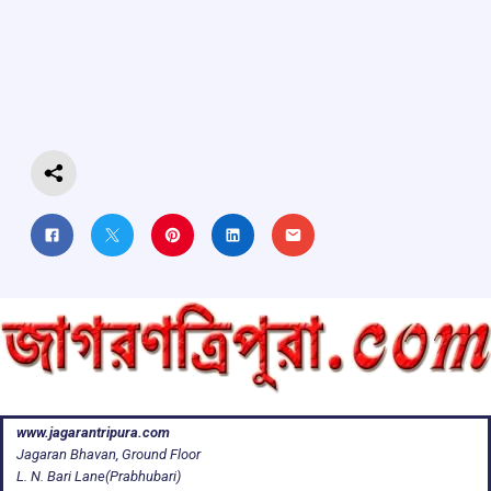
b
s
a
gr
e
o
A
d
a
o
p
s
m
k
p
www.jagarantripura.com
Jagaran Bhavan, Ground Floor
L. N. Bari Lane(Prabhubari)