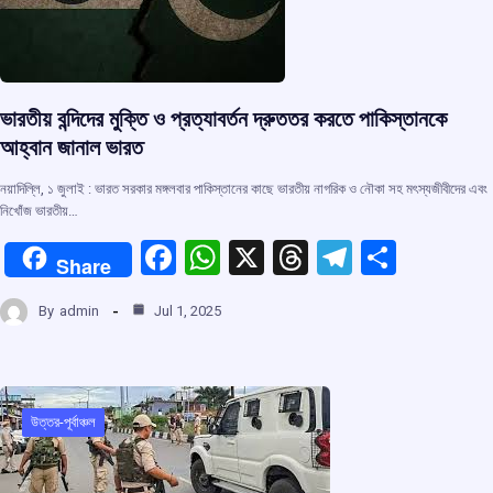
ভারতীয় বন্দিদের মুক্তি ও প্রত্যাবর্তন দ্রুততর করতে পাকিস্তানকে
আহ্বান জানাল ভারত
নয়াদিল্লি, ১ জুলাই : ভারত সরকার মঙ্গলবার পাকিস্তানের কাছে ভারতীয় নাগরিক ও নৌকা সহ মৎস্যজীবীদের এবং
নিখোঁজ ভারতীয়…
F
W
X
T
T
S
Share
a
h
hr
el
h
By
admin
Jul 1, 2025
ce
at
e
e
ar
b
s
a
gr
e
o
A
d
a
o
p
s
m
উত্তর-পূর্বাঞ্চল
k
p