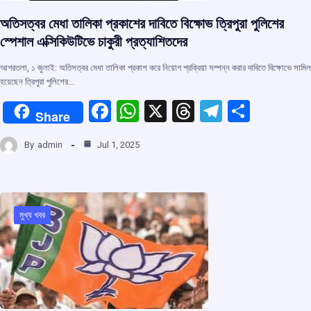
অতিসত্বর মেধা তালিকা প্রকাশের দাবিতে বিক্ষোভ ত্রিপুরা পুলিশের
স্পেশাল এক্সিকিউটিভে চাকুরী প্রত্যাশিতদের
আগরতলা, ১ জুলাই: অতিসত্বর মেধা তালিকা প্রকাশ করে নিয়োগ প্রক্রিয়া সম্পন্ন করার দাবিতে বিক্ষোভে সামিল
হয়েছেন ত্রিপুরা পুলিশের…
F
W
X
T
T
S
Share
a
h
hr
el
h
By
admin
Jul 1, 2025
ce
at
e
e
ar
b
s
a
gr
e
o
A
d
a
o
p
s
m
মুখ্য খবর
k
p