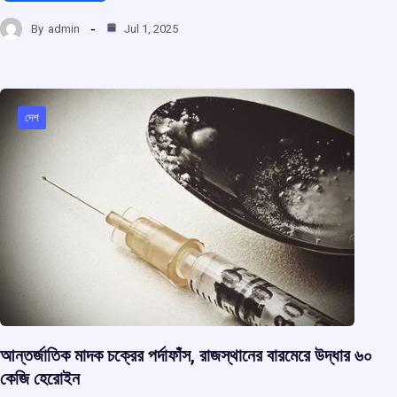
a
h
hr
el
h
By
admin
Jul 1, 2025
ce
at
e
e
ar
b
s
a
gr
e
o
A
d
a
o
p
s
m
দেশ
k
p
আন্তর্জাতিক মাদক চক্রের পর্দাফাঁস, রাজস্থানের বারমেরে উদ্ধার ৬০
কেজি হেরোইন