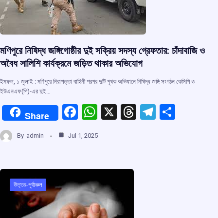
মণিপুরে নিষিদ্ধ জঙ্গিগোষ্ঠীর দুই সক্রিয় সদস্য গ্রেফতার: চাঁদাবাজি ও
অবৈধ সালিশি কার্যক্রমে জড়িত থাকার অভিযোগ
ইমফল, ১ জুলাই : মণিপুরে নিরাপত্তা বাহিনী পরপর দুটি পৃথক অভিযানে নিষিদ্ধ জঙ্গি সংগঠন কেসিপি ও
ইউএনএফ(পি)-এর দুই…
F
W
X
T
T
S
Share
a
h
hr
el
h
By
admin
Jul 1, 2025
ce
at
e
e
ar
b
s
a
gr
e
o
A
d
a
o
p
s
m
উত্তর-পূর্বাঞ্চল
k
p