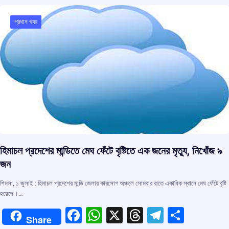
o
A
d
a
o
p
s
m
প্রধান খবর
k
p
হিমাচল প্রদেশের মান্ডিতে মেঘ ফেঁটে বৃষ্টিতে এক জনের মৃত্যু, নিখোঁজ ৯
জন
শিমলা, ১ জুলাই : হিমাচল প্রদেশের মান্ডি জেলার কারসোগ অঞ্চলে সোমবার রাতে একাধিক স্থানে মেঘ ফেঁটে বৃষ্টি
হয়েছে।…
F
W
X
T
T
S
Share