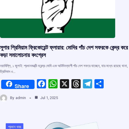
সুপার প্রিমিয়াম ফ্রিকোয়েন্ট ফ্লায়ার: মোদির পাঁচ দেশ সফরকে কেন্দ্র করে
কড়া সমালোচনায় কংগ্রেস
নয়াদিল্লি, ১ জুলাই: প্রধানমন্ত্রী নরেন্দ্র মোদি এক আটদিনব্যাপী পাঁচ দেশ সফরে যাচ্ছেন, যার মধ্যে রয়েছে ঘানা,
ত্রিনিদাদ ও…
F
W
X
T
T
S
Share
a
h
hr
el
h
By
admin
Jul 1, 2025
ce
at
e
e
ar
b
s
a
gr
e
o
A
d
a
প্রধান খবর