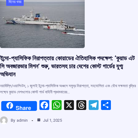
দিনের খবর
ইন্দো-প্যাসিফিক নিরাপত্তায় কোয়াডের ঐতিহাসিক পদক্ষেপ: ‘কুয়াড এট
সি অবজারভার মিশন’ শুরু, ভারতসহ চার দেশের কোস্ট গার্ডের যুগ্ম
অভিযান
নয়াদিল্লি/ওয়াশিংটন, ১ জুলাই:ইন্দো-প্যাসিফিক অঞ্চলে সমুদ্র নিরাপত্তা, সহযোগিতা এবং যৌথ সক্ষমতা বৃদ্ধির
লক্ষ্যে কুয়াড দেশগুলোর কোস্ট গার্ড বাহিনী প্রথমবারের…
F
W
X
T
T
S
Share
a
h
hr
el
h
By
admin
Jul 1, 2025
ce
at
e
e
ar
b
s
a
gr
e