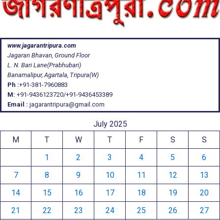
www.jagarantripura.com
Jagaran Bhavan, Ground Floor
L. N. Bari Lane(Prabhubari)
Banamalipur, Agartala, Tripura(W)
Ph :
+91-381-7960883
M:
+91-9436123720/+91-9436453389
Email :
jagarantripura@gmail.com
July 2025
M
T
W
T
F
S
S
1
2
3
4
5
6
7
8
9
10
11
12
13
14
15
16
17
18
19
20
21
22
23
24
25
26
27