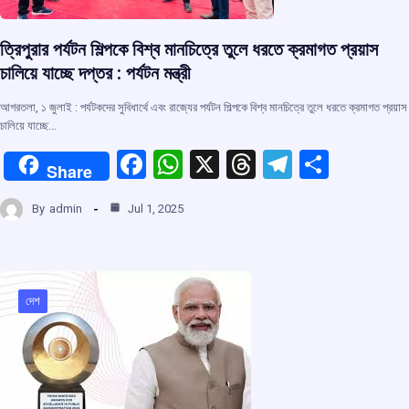
ত্রিপুরার পর্যটন শিল্পকে বিশ্ব মানচিত্রে তুলে ধরতে ক্রমাগত প্রয়াস
চালিয়ে যাচ্ছে দপ্তর : পর্যটন মন্ত্রী
আগরতলা, ১ জুলাই : পর্যটকদের সুবিধার্থে এবং রাজ্যের পর্যটন শিল্পকে বিশ্ব মানচিত্রে তুলে ধরতে ক্রমাগত প্রয়াস
চালিয়ে যাচ্ছে…
F
W
X
T
T
S
Share
a
h
hr
el
h
By
admin
Jul 1, 2025
ce
at
e
e
ar
b
s
a
gr
e
o
A
d
a
o
p
s
m
দেশ
k
p