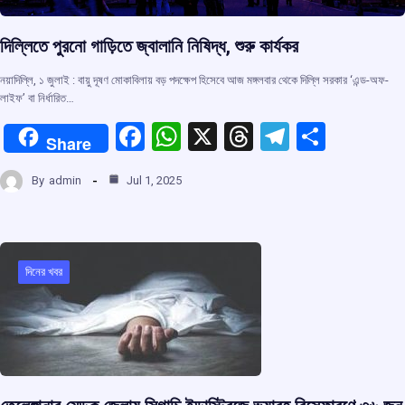
দিল্লিতে পুরনো গাড়িতে জ্বালানি নিষিদ্ধ, শুরু কার্যকর
নয়াদিল্লি, ১ জুলাই : বায়ু দূষণ মোকাবিলায় বড় পদক্ষেপ হিসেবে আজ মঙ্গলবার থেকে দিল্লি সরকার ‘এন্ড-অফ-
লাইফ’ বা নির্ধারিত…
F
W
X
T
T
S
Share
a
h
hr
el
h
By
admin
Jul 1, 2025
ce
at
e
e
ar
b
s
a
gr
e
o
A
d
a
o
p
s
m
দিনের খবর
k
p