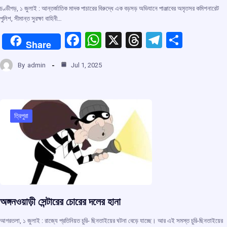
চণ্ডীগড়, ১ জুলাই : আন্তর্জাতিক মাদক পাচারের বিরুদ্ধে এক বড়সড় অভিযানে পাঞ্জাবের অমৃতসর কমিশনারেট
পুলিশ, সীমান্ত সুরক্ষা বাহিনী…
F
W
X
T
T
S
Share
a
h
hr
el
h
By
admin
Jul 1, 2025
ce
at
e
e
ar
b
s
a
gr
e
o
A
d
a
o
p
s
m
ত্রিপুরা
k
p
অঙ্গনওয়াড়ী সেন্টারের চোরের দলের হানা
আগরতলা, ১ জুলাই : রাজ্যে প্রতিনিয়ত চুরি- ছিনতাইয়ের ঘটনা বেড়ে যাচ্ছে। আর এই সমস্ত চুরি-ছিনতাইয়ের