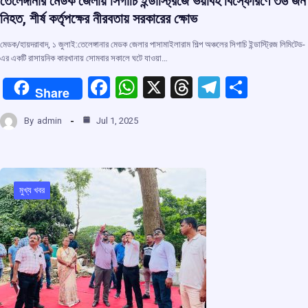
তেলেঙ্গানার মেডক জেলায় সিগাচি ইন্ডাস্ট্রিজে ভয়াবহ বিস্ফোরণে ৩৬ জন
নিহত, শীর্ষ কর্তৃপক্ষের নীরবতায় সরকারের ক্ষোভ
মেডক/হায়দরাবাদ, ১ জুলাই:তেলেঙ্গানার মেডক জেলার পাসামাইলারাম শিল্প অঞ্চলের সিগাচি ইন্ডাস্ট্রিজ লিমিটেড-
এর একটি রাসায়নিক কারখানায় সোমবার সকালে ঘটে যাওয়া…
F
W
X
T
T
S
Share
a
h
hr
el
h
By
admin
Jul 1, 2025
ce
at
e
e
ar
b
s
a
gr
e
o
A
d
a
o
p
s
m
মুখ্য খবর
k
p