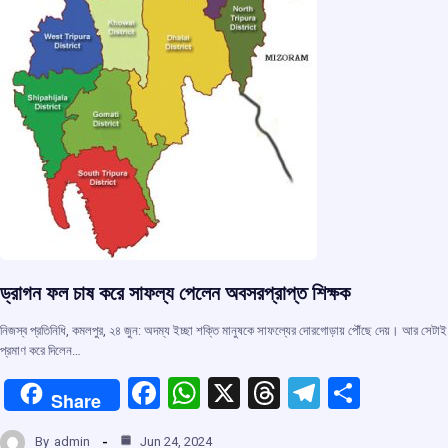
ড্রাগন ফল চাষ করে সাফল্য পেলেন অবসরপ্রাপ্ত শিক্ষক
নিজস্ব প্রতিনিধি, কমলপুর, ২৪ জুন: অদম্য ইচ্ছা শক্তি মানুষকে সাফল্যের দোরগোড়ায় পৌঁছে দেয়। আর সেটাই
প্রমাণ করে দিলেন…
F
W
X
T
T
S
Share
a
h
hr
el
h
By
admin
Jun 24, 2024