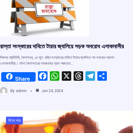
k
p
রাস্তা সংস্কারের দাবিতে টায়ার জ্বালিয়ে সড়ক অবরোধ এলাকাবাসীর
নিজস্ব প্রতিনিধি, কৈলাসহর, ২৪ জুন: রাষ্ট্র সংস্কারের দাবিতে টায়ার জ্বালিয়ে পথ অবরোধ করলো
এলাকাবাসীরা। ঘটনা কৈলাসহরের সমরুরপার গ্রাম পঞ্চায়েত…
F
W
X
T
T
S
Share
a
h
hr
el
h
By
admin
Jun 24, 2024
ce
at
e
e
ar
b
s
a
gr
e
o
A
d
a
o
p
s
m
দিনের খবর