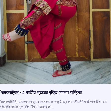
‘ভরতনাট্যম’-এ জাতীয় স্তরের বৃত্তি পেলেন অদ্রিজা
নিজস্ব প্রতিনিধি, আগরতলা, ২৪ জুন: ভারত সরকারের সংস্কৃতি মন্ত্রণালয় অধীন সিসিআরটি আয়োজিত ২০২৪
সর্বভারতীয় স্তরের স্কলারশিপ পরীক্ষায় ‘ভরতনাট্যম’…