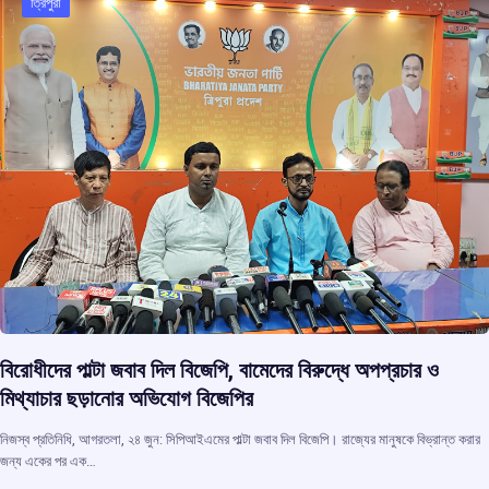
o
p
s
m
ত্রিপুরা
k
p
বিরোধীদের পাল্টা জবাব দিল বিজেপি, বামেদের বিরুদ্ধে অপপ্রচার ও
মিথ্যাচার ছড়ানোর অভিযোগ বিজেপির
নিজস্ব প্রতিনিধি, আগরতলা, ২৪ জুন: সিপিআইএমের পাল্টা জবাব দিল বিজেপি। রাজ্যের মানুষকে বিভ্রান্ত করার
জন্য একের পর এক…