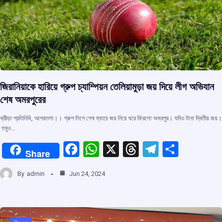
জিরানিয়াকে হারিয়ে গ্রুপ চ্যাম্পিয়ন তেলিয়ামুড়া জয় দিয়ে লীগ অভিযান
শেষ অমরপুরের
ক্রীড়া প্রতিনিধি, আগরতলা।। গ্রুপ লিগে শেষ ম্যাচে জয় নিয়ে ঘরে ফিরলো অমরপুর। যদিও টানা দ্বিতীয় জয়।
‌ তবুও…
F
W
X
T
T
S
Share
a
h
hr
el
h
By
admin
Jun 24, 2024
ce
at
e
e
ar
b
s
a
gr
e
o
A
d
a