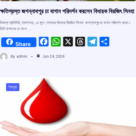
ক্ষতিগ্রস্ত জগন্নাথপুর চা বাগান পরিদর্শন করলেন বিধায়ক বিরজিৎ সিনহা
নিজস্ব প্রতিনিধি, কৈলাসহর, ২৪ জুন: সোমবার বিধায়ক বীরজিত সিনহা জগন্নাথপুর চা বাগান পরিদর্শন করেন।
তিনি বাগানের যে অংশ …
F
W
X
T
T
S
Share
a
h
hr
el
h
By
admin
Jun 24, 2024
ce
at
e
e
ar
b
s
a
gr
e
o
A
d
a
o
p
s
m
ত্রিপুরা
k
p