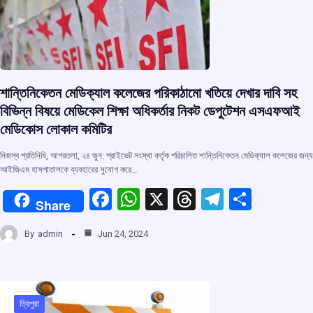
k
p
শান্তিনিকেতন মেডিক্যাল কলেজের পরিকাঠামো খতিয়ে দেখার দাবি সহ
বিভিন্ন বিষয়ে মেডিকেল শিক্ষা অধিকর্তার নিকট ডেপুটেশন এসএফআই
মেডিকোস লোকাল কমিটির
নিজস্ব প্রতিনিধি, আগরতলা, ২৪ জুন: প্রাইভেট সংস্থা কর্তৃক পরিচালিত শান্তিনিকেতন মেডিক্যাল কলেজের জন্য
আইজিএম হাসপাতালকে ব্যবহারের সুযোগ করে…
F
W
X
T
T
S
Share
a
h
hr
el
h
By
admin
Jun 24, 2024
ce
at
e
e
ar
b
s
a
gr
e
o
A
d
a
o
p
s
m
ত্রিপুরা