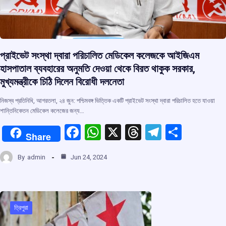
প্রাইভেট সংস্থা দ্বারা পরিচালিত মেডিকেল কলেজকে আইজিএম
হাসপাতাল ব্যবহারের অনুমতি দেওয়া থেকে বিরত থাকুক সরকার,
মুখ্যমন্ত্রীকে চিঠি দিলেন বিরোধী দলনেতা
নিজস্ব প্রতিনিধি, আগরতলা, ২৪ জুন: পশ্চিমবঙ্গ ভিত্তিক একটি প্রাইভেট সংস্থা দ্বারা পরিচালিত হতে যাওয়া
শান্তিনিকেতন মেডিকেল কলেজের জন্য…
F
W
X
T
T
S
Share
a
h
hr
el
h
By
admin
Jun 24, 2024
ce
at
e
e
ar
b
s
a
gr
e
o
A
d
a
o
p
s
m
ত্রিপুরা