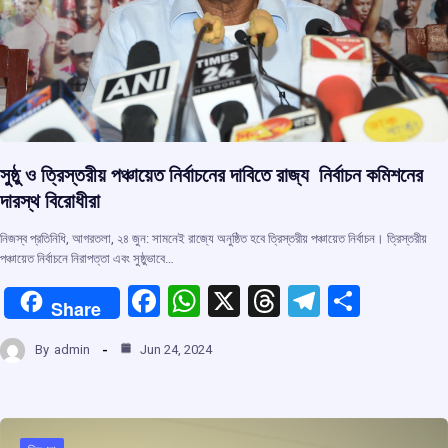
সুষ্ঠু ও ত্রিস্তরীয় পঞ্চায়েত নির্বাচনের দাবিতে রাজ্য নির্বাচন কমিশনের
দারস্থ বিরোধীরা
নিজস্ব প্রতিনিধি, আগরতলা, ২৪ জুন: সামনেই রাজ্যে অনুষ্ঠিত হবে ত্রিস্তরীয় পঞ্চায়েত নির্বাচন। ত্রিস্তরীয়
পঞ্চায়েত নির্বাচনে নিরাপত্তা এবং সুষ্ঠুভাবে…
F
W
X
T
T
S
Share
a
h
hr
el
h
By
admin
Jun 24, 2024
ce
at
e
e
ar
b
s
a
gr
e
o
A
d
a