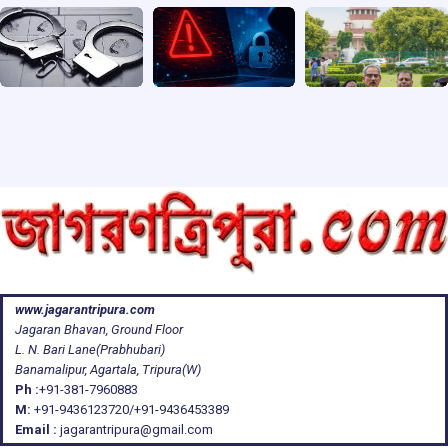
www.jagarantripura.com
Jagaran Bhavan, Ground Floor
L. N. Bari Lane(Prabhubari)
Banamalipur, Agartala, Tripura(W)
Ph :
+91-381-7960883
M:
+91-9436123720/+91-9436453389
Email :
jagarantripura@gmail.com