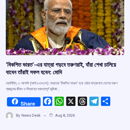
k
p
‘বিকশিত ভারত’-এর যাত্রা গড়বে তরুণরাই, যাঁরা শেখা চালিয়ে
যাবেন তাঁরাই সফল হবেন: মোদি
নয়াদিল্লি, ৮ আগস্ট (আইএএনএস): ভারতের ‘বিকশিত ভারত’ হয়ে ওঠার যাত্রাপথে দেশের তরুণ
প্রজন্মের জীবন ও সিদ্ধান্ত গুরুত্বপূর্ণ ভূমিকা…
F
W
X
T
T
S
Share
a
h
hr
el
h
By
News Desk
Aug 8, 2026
ce
at
e
e
ar
b
s
a
gr
e