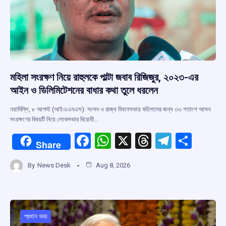
মহিলা সংরক্ষণ নিয়ে রাহুলকে পাল্টা জবাব রিজিজুর, ২০২৩-এর
আইন ও ডিলিমিটেশনের বাধার কথা তুলে ধরলেন
নয়াদিল্লি, ৮ আগস্ট (আইএএনএস): সংসদ ও রাজ্য বিধানসভায় মহিলাদের জন্য ৩৩ শতাংশ আসন
সংরক্ষণের বিষয়টি নিয়ে লোকসভার বিরোধী…
F
W
X
T
T
S
Share
a
h
hr
el
h
By
News Desk
Aug 8, 2026
ce
at
e
e
ar
b
s
a
gr
e
o
A
d
a
o
p
s
m
প্রধান খবর