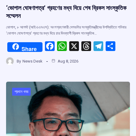
‘ভোপাল ঘোষণাপত্র’ গ্রহণের মধ্য দিয়ে শেষ ব্রিকস সাংস্কৃতিক
সম্মেলন
ভোপাল, ৮ আগস্ট (আইএএনএস): অংশগ্রহণকারী দেশগুলির সংস্কৃতিমন্ত্রীদের উপস্থিতিতে শনিবার
‘ভোপাল ঘোষণাপত্র’ গ্রহণের মধ্য দিয়ে চার দিনব্যাপী ব্রিকস সাংস্কৃতিক…
F
W
X
T
T
S
Share
a
h
hr
el
h
By
News Desk
Aug 8, 2026
ce
at
e
e
ar
b
s
a
gr
e
o
A
d
a
o
p
s
m
প্রধান খবর
k
p