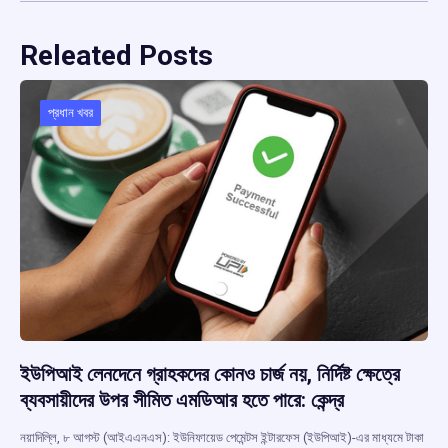
Releated Posts
প্রধান খবর
ইউপিআই লেনদেনে গ্রাহকদের কোনও চার্জ নয়, নির্দিষ্ট ক্ষেত্রে
ব্যবসায়ীদের উপর সীমিত এমডিআর হতে পারে: কেন্দ্র
নয়াদিল্লি, ৮ আগস্ট (আইএএনএস): ইউনিফায়েড পেমেন্টস ইন্টারফেস (ইউপিআই)-এর মাধ্যমে টাকা