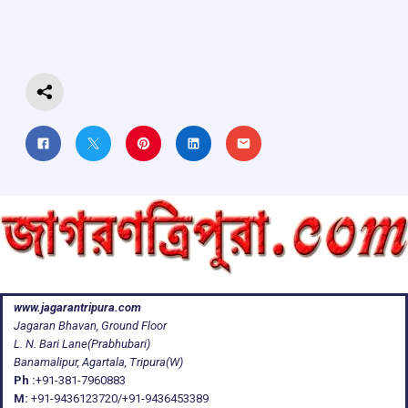
o
A
d
a
o
p
s
m
k
p
www.jagarantripura.com
Jagaran Bhavan, Ground Floor
L. N. Bari Lane(Prabhubari)
Banamalipur, Agartala, Tripura(W)
Ph :
+91-381-7960883
M:
+91-9436123720/+91-9436453389