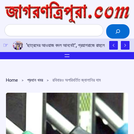
Skip
to
content
Search
‘ছাত্রদের আওয়াজ বদল আনবেই’, প্রয়াগরাজে রাহুলের হুঙ্কার
Home
প্রধান খবর
রবিবারও অপরিবর্তিত জ্বালানির দাম