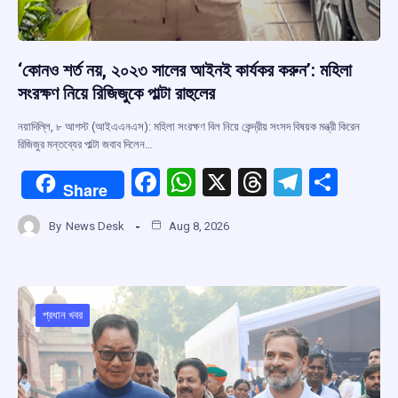
‘কোনও শর্ত নয়, ২০২৩ সালের আইনই কার্যকর করুন’: মহিলা
সংরক্ষণ নিয়ে রিজিজুকে পাল্টা রাহুলের
নয়াদিল্লি, ৮ আগস্ট (আইএএনএস): মহিলা সংরক্ষণ বিল নিয়ে কেন্দ্রীয় সংসদ বিষয়ক মন্ত্রী কিরেন
রিজিজুর মন্তব্যের পাল্টা জবাব দিলেন…
F
W
X
T
T
S
Share
a
h
hr
el
h
By
News Desk
Aug 8, 2026
ce
at
e
e
ar
b
s
a
gr
e
o
A
d
a
o
p
s
m
প্রধান খবর
k
p