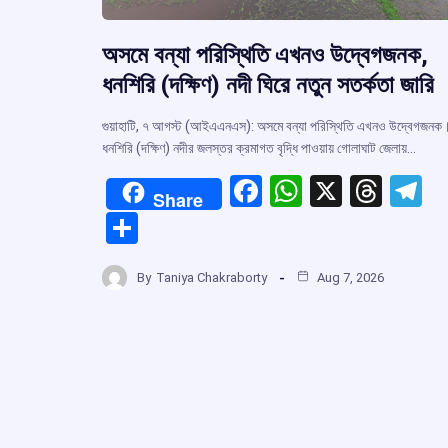
অসমে বন্যা পরিস্থিতি এখনও উদ্বেগজনক,
ধনশিরি (দক্ষিণ) নদী ঘিরে নতুন সতর্কতা জারি
গুয়াহাটি, ৭ আগস্ট (আইএএনএস): অসমে বন্যা পরিস্থিতি এখনও উদ্বেগজনক
ধনশিরি (দক্ষিণ) নদীর জলস্তর ক্রমাগত বৃদ্ধি পাওয়ায় গোলাঘাট জেলায়…
F
W
X
T
T
Share
a
h
hr
el
S
ce
at
e
e
h
b
s
a
g
By
Taniya Chakraborty
Aug 7, 2026
ar
o
A
d
a
e
o
p
s
k
p