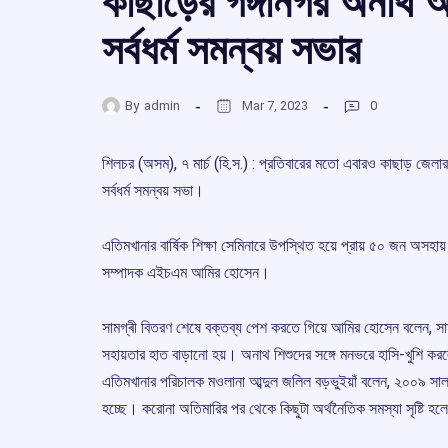
কাছাড়ের গঙ্গানগর অনাথ আ
সর্বধর্ম সমন্বয় সভার
By
admin
Mar 7, 2023
0
শিলচর (অসম), ৭ মার্চ (হি.স.) : প্রতিবারের মতো এবারও কাছাড় জেলা
সর্বধর্ম সমন্বয় সভা।
এতিমখানার বার্ষিক শিক্ষা সেমিনারে উপস্থিত হয়ে প্রায় ৫০ জন অসহায়
সম্পাদক এইচএম আমির হোসেন।
সামগ্ৰী বিতরণ শেষে বক্তব্য পেশ করতে গিয়ে আমির হোসেন বলেন, সা
সহায়তার হাত বাড়ানো হয়। অনাথ শিশুদের সঙ্গে মনভরে হাসি-খুশি করল
এতিমখানার পরিচালক মওলানা আব্দুল জলিল বড়ভুইয়াঁ বলেন, ২০০৯ সাল
হচ্ছে। করোনা অতিমারির পর থেকে কিছুটা অর্থনৈতিক সমস্যা সৃষ্টি হলে