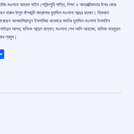
তাবিদ মওলানা আহমদ সাইদ গোবিন্দপুরি শান্তি, শিক্ষা ও আধ্যাত্মিকতার উপর জোর
ারুল উলুম বাঁশকান্দি মাদ্রাসার মুহাদ্দিস মওলানা আব্দুর রহমান। ক্কিরাত
েছেন আলজামিয়াতুল ইসলামিয়া খানকায়ে মদনির মুহাদ্দিস মওলানা ইসমাইল
সাইদুল আলম, হাফিজ আব্দুল হান্নান, মওলানা শেখ আলি আহমেদ, হাফিজ মাহমুদুল
্কর প্রমুখ।
ads
elegram
Share