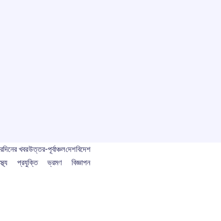
বর
দিনের খবর
উত্তর-পূর্বাঞ্চল
দেশ
বিদেশ
স্থ্য
প্রযুক্তি
ভ্রমণ
বিজ্ঞাপন