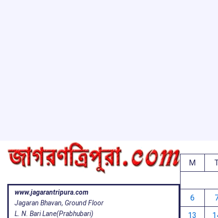
M
www.jagarantripura.com
6
Jagaran Bhavan, Ground Floor
L. N. Bari Lane(Prabhubari)
13
1