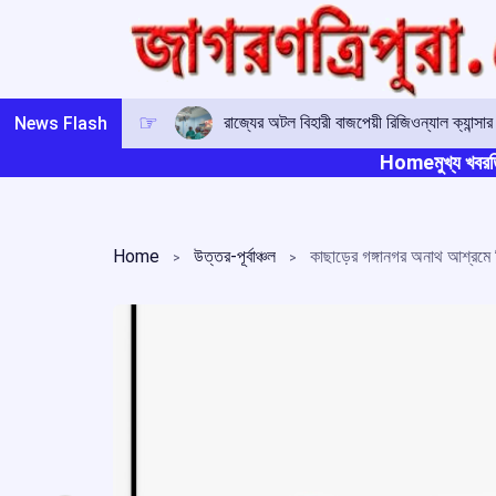
Skip
to
content
চাকমা ভাষার উন্নয়নে সকলকে এগিয়ে আসার আহ্
News Flash
Home
মুখ্য খবর
ত
Home
উত্তর-পূর্বাঞ্চল
কাছাড়ের গঙ্গানগর অনাথ আশ্রমে শি