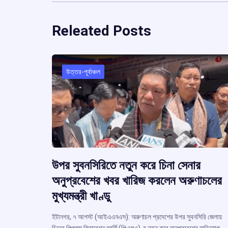
Releated Posts
উত্তর-পূর্বাঞ্চল
উপর সুবনসিরিতে নতুন করে চিনা সেনার
অনুপ্রবেশের খবর খারিজ করলেন অরুণাচলের
মুখ্যমন্ত্রী খাণ্ডু
ইটানগর, ৭ আগস্ট (আইএএনএস): অরুণাচল প্রদেশের উপর সুবনসিরি জেলায়