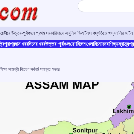
Search
বান
্রিপুরা
প্রধান খবর
দিনের খবর
উত্তর-পূর্বাঞ্চল
দেশ
বিদেশ
খেলা
বিনোদন
বাণিজ্য
স্বাস্থ্য
প্র
ক্ষা সামগ্রী বিতরণ সর্বধর্ম সমন্বয় সভার