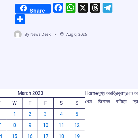
F
W
X
T
T
Share
a
h
hr
el
S
ce
at
e
e
h
b
s
a
gr
By
News Desk
Aug 6, 2026
ar
o
A
d
a
e
o
p
s
m
k
p
March 2023
Home
মুখ্য খবর
ত্রিপুরা
প্রধান খ
খেলা
বিনোদন
বাণিজ্য
স্বা
T
W
T
F
S
S
1
2
3
4
5
7
8
9
10
11
12
4
15
16
17
18
19