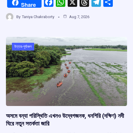
F
W
X
T
T
S
Share
a
h
hr
el
h
By
Taniya Chakraborty
Aug 7, 2026
ce
at
e
e
ar
b
s
a
gr
e
o
A
d
a
o
p
s
m
উত্তর-পূর্বাঞ্চল
k
p
অসমে বন্যা পরিস্থিতি এখনও উদ্বেগজনক, ধনশিরি (দক্ষিণ) নদী
ঘিরে নতুন সতর্কতা জারি