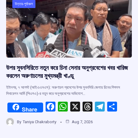
উত্তর-পূর্বাঞ্চল
উপর সুবনসিরিতে নতুন করে চিনা সেনার অনুপ্রবেশের খবর খারিজ
করলেন অরুণাচলের মুখ্যমন্ত্রী খাণ্ডু
ইটানগর, ৭ আগস্ট (আইএএনএস): অরুণাচল প্রদেশের উপর সুবনসিরি জেলায় চিনের পিপলস
লিবারেশন আর্মি (পিএলএ)-র নতুন করে অনুপ্রবেশের অভিযোগ…
F
W
X
T
T
S
Share
a
h
hr
el
h
By
Taniya Chakraborty
Aug 7, 2026
ce
at
e
e
ar
b
s
a
gr
e