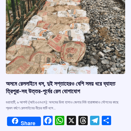
অসমে রেললাইনে ধস, দুই সপ্তাহেরও বেশি সময় ধরে ব্যাহত
ত্রিপুরা-সহ উত্তর-পূর্বের রেল যোগাযোগ
গুয়াহাটি, ৬ আগস্ট (আইএএনএস): অসমের ডিমা হাসাও জেলার নিউ হারাঙ্গাজাও স্টেশনের কাছে
প্রবল বর্ষণে রেললাইনের নীচের মাটি ধসে…
F
W
X
T
T
S
Share
a
h
hr
el
h