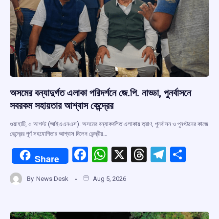
অসমের বন্যাদুর্গত এলাকা পরিদর্শনে জে.পি. নাড্ডা, পুনর্বাসনে
সবরকম সহায়তার আশ্বাস কেন্দ্রের
গুয়াহাটি, ৫ আগস্ট (আইএএনএস): অসমের বন্যাকবলিত এলাকায় ত্রাণ, পুনর্বাসন ও পুনর্গঠনের কাজে
কেন্দ্রের পূর্ণ সহযোগিতার আশ্বাস দিলেন কেন্দ্রীয়…
F
W
X
T
T
S
Share
a
h
hr
el
h
By
News Desk
Aug 5, 2026
ce
at
e
e
ar
b
s
a
gr
e
o
A
d
a