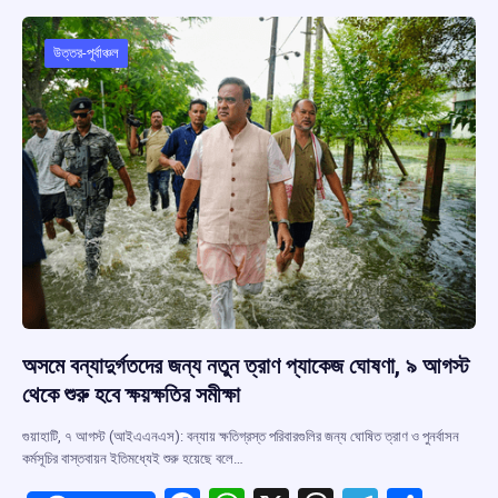
o
A
d
a
o
p
s
m
উত্তর-পূর্বাঞ্চল
k
p
অসমে বন্যাদুর্গতদের জন্য নতুন ত্রাণ প্যাকেজ ঘোষণা, ৯ আগস্ট
থেকে শুরু হবে ক্ষয়ক্ষতির সমীক্ষা
গুয়াহাটি, ৭ আগস্ট (আইএএনএস): বন্যায় ক্ষতিগ্রস্ত পরিবারগুলির জন্য ঘোষিত ত্রাণ ও পুনর্বাসন
কর্মসূচির বাস্তবায়ন ইতিমধ্যেই শুরু হয়েছে বলে…