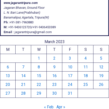
www.jagarantripura.com
Jagaran Bhavan, Ground Floor
L. N. Bari Lane(Prabhubari)
Banamalipur, Agartala, Tripura(W)
Ph :
+91-381-7960883
M:
+91-9436123720/+91-9436453389
Email :
jagarantripura@gmail.com
March 2023
M
T
W
T
F
S
S
1
2
3
4
5
6
7
8
9
10
11
12
13
14
15
16
17
18
19
20
21
22
23
24
25
26
27
28
29
30
31
« Feb
Apr »