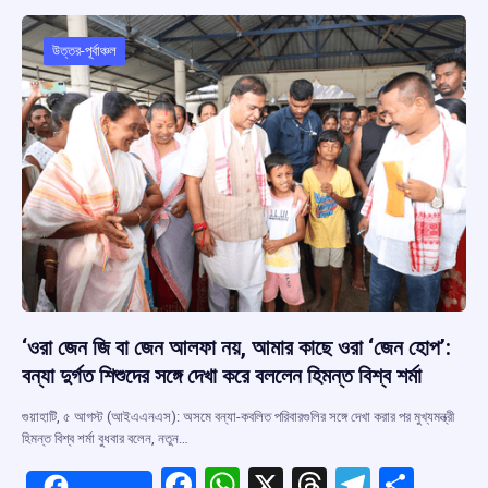
o
A
d
a
o
p
s
m
উত্তর-পূর্বাঞ্চল
k
p
‘ওরা জেন জি বা জেন আলফা নয়, আমার কাছে ওরা ‘জেন হোপ’:
বন্যা দুর্গত শিশুদের সঙ্গে দেখা করে বললেন হিমন্ত বিশ্ব শর্মা
গুয়াহাটি, ৫ আগস্ট (আইএএনএস): অসমে বন্যা-কবলিত পরিবারগুলির সঙ্গে দেখা করার পর মুখ্যমন্ত্রী
হিমন্ত বিশ্ব শর্মা বুধবার বলেন, নতুন…
F
W
X
T
T
S