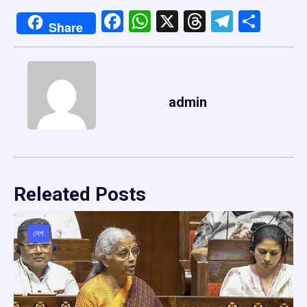
Facebook
WhatsApp
X
Threads
Telegr
Shar
Share
admin
Releated Posts
দেশ