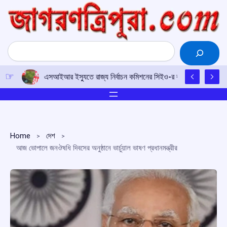
Skip
to
content
Search
এসআইআর ইস্যুতে রাজ্য নির্বাচন কমিশনের সিইও-র কাছে আইপিএফটির ড
Home
দেশ
আজ ভোপালে জনঔষধি দিবসের অনুষ্ঠানে ভার্চুয়াল ভাষণ প্রধানমন্ত্রীর