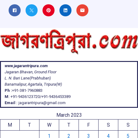
www.jagarantripura.com
Jagaran Bhavan, Ground Floor
L. N. Bari Lane(Prabhubari)
Banamalipur, Agartala, Tripura(W)
Ph :
+91-381-7960883
M:
+91-9436123720/+91-9436453389
Email :
jagarantripura@gmail.com
March 2023
M
T
W
T
F
S
S
1
2
3
4
5