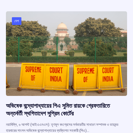
b
s
a
gr
e
o
A
d
a
o
p
s
m
দেশ
k
p
অভিষেক বন্দ্যোপাধ্যায়ের পিএ সুমিত রায়কে গ্রেফতারিতে
অন্তর্বর্তী স্থগিতাদেশ সুপ্রিম কোর্টের
নয়াদিল্লি, ৬ আগস্ট (আইএএনএস): তৃণমূল কংগ্রেসের সর্বভারতীয় সাধারণ সম্পাদক ও ডায়মন্ড
হারবারের সাংসদ অভিষেক বন্দ্যোপাধ্যায়ের ব্যক্তিগত সহকারী (পিএ)…