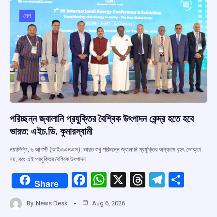
o
A
d
a
o
p
s
m
দেশ
k
p
পরিচ্ছন্ন জ্বালানি প্রযুক্তির বৈশ্বিক উৎপাদন কেন্দ্র হতে হবে
ভারত: এইচ.ডি. কুমারস্বামী
নয়াদিল্লি, ৬ আগস্ট (আইএএনএস): ভারত শুধু পরিচ্ছন্ন জ্বালানি প্রযুক্তির অন্যতম বৃহৎ ভোক্তা
নয়, বরং এই প্রযুক্তির বৈশ্বিক উৎপাদন…
F
W
X
T
T
S
Share
a
h
hr
el
h
By
News Desk
Aug 6, 2026
ce
at
e
e
ar