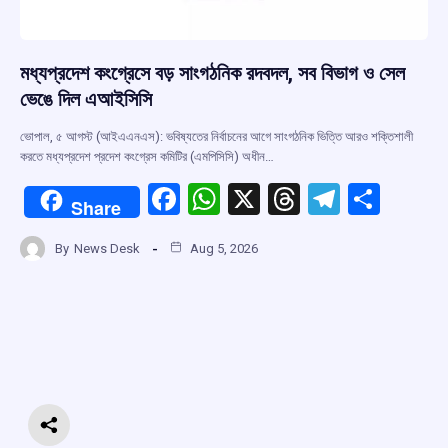
মধ্যপ্রদেশ কংগ্রেসে বড় সাংগঠনিক রদবদল, সব বিভাগ ও সেল
ভেঙে দিল এআইসিসি
ভোপাল, ৫ আগস্ট (আইএএনএস): ভবিষ্যতের নির্বাচনের আগে সাংগঠনিক ভিত্তি আরও শক্তিশালী
করতে মধ্যপ্রদেশ প্রদেশ কংগ্রেস কমিটির (এমপিসিসি) অধীন…
F
W
X
T
T
S
Share
a
h
hr
el
h
By
News Desk
Aug 5, 2026
ce
at
e
e
ar
b
s
a
gr
e
o
A
d
a
o
p
s
m
k
p