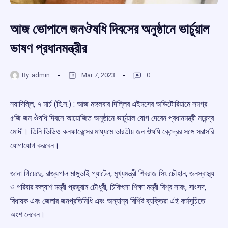
আজ ভোপালে জনঔষধি দিবসের অনুষ্ঠানে ভার্চুয়াল
ভাষণ প্রধানমন্ত্রীর
By
admin
Mar 7, 2023
0
নয়াদিল্লি, ৭ মার্চ (হি.স.) : আজ মঙ্গলবার দিল্লির এইমসের অডিটোরিয়ামে সমগ্র
৫জি জন ঔষধি দিবসে আয়োজিত অনুষ্ঠানে ভার্চুয়াল যোগ দেবেন প্রধানমন্ত্রী নরেন্দ্র
মোদী। তিনি ভিডিও কনফারেন্সের মাধ্যমে ভারতীয় জন ঔষধি কেন্দ্রের সঙ্গে সরাসরি
যোগাযোগ করবেন।
জানা গিয়েছে, রাজ্যপাল মাঙ্গুভাই প্যাটেল, মুখ্যমন্ত্রী শিবরাজ সিং চৌহান, জনস্বাস্থ্য
ও পরিবার কল্যাণ মন্ত্রী প্রভুরাম চৌধুরী, চিকিৎসা শিক্ষা মন্ত্রী বিশ্ব সারং, সাংসদ,
বিধায়ক এবং জেলার জনপ্রতিনিধি এবং অন্যান্য বিশিষ্ট ব্যক্তিরা এই কর্মসূচিতে
অংশ নেবেন।