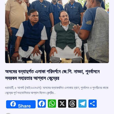
k
p
অসমের বন্যাদুর্গত এলাকা পরিদর্শনে জে.পি. নাড্ডা, পুনর্বাসনে
সবরকম সহায়তার আশ্বাস কেন্দ্রের
গুয়াহাটি, ৫ আগস্ট (আইএএনএস): অসমের বন্যাকবলিত এলাকায় ত্রাণ, পুনর্বাসন ও পুনর্গঠনের কাজে
কেন্দ্রের পূর্ণ সহযোগিতার আশ্বাস দিলেন কেন্দ্রীয়…
F
W
X
T
T
S
Share
a
h
hr
el
h