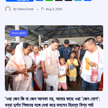
a
h
hr
el
h
By
News Desk
Aug 5, 2026
ce
at
e
e
ar
b
s
a
gr
e
o
A
d
a
o
p
s
m
উত্তর-পূর্বাঞ্চল
k
p
‘ওরা জেন জি বা জেন আলফা নয়, আমার কাছে ওরা ‘জেন হোপ’:
বন্যা দুর্গত শিশুদের সঙ্গে দেখা করে বললেন হিমন্ত বিশ্ব শর্মা