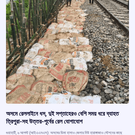
অসমে রেললাইনে ধস, দুই সপ্তাহেরও বেশি সময় ধরে ব্যাহত
ত্রিপুরা-সহ উত্তর-পূর্বের রেল যোগাযোগ
গুয়াহাটি, ৬ আগস্ট (আইএএনএস): অসমের ডিমা হাসাও জেলার নিউ হারাঙ্গাজাও স্টেশনের কাছে