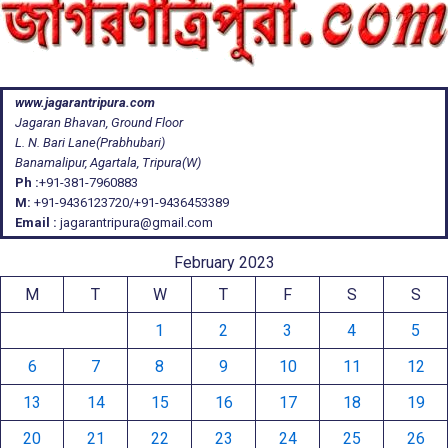
www.jagarantripura.com
Jagaran Bhavan, Ground Floor
L. N. Bari Lane(Prabhubari)
Banamalipur, Agartala, Tripura(W)
Ph :
+91-381-7960883
M:
+91-9436123720/+91-9436453389
Email :
jagarantripura@gmail.com
February 2023
M
T
W
T
F
S
S
1
2
3
4
5
6
7
8
9
10
11
12
13
14
15
16
17
18
19
20
21
22
23
24
25
26