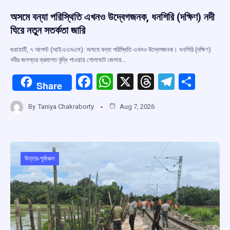
অসমে বন্যা পরিস্থিতি এখনও উদ্বেগজনক, ধনশিরি (দক্ষিণ) নদী
ঘিরে নতুন সতর্কতা জারি
গুয়াহাটি, ৭ আগস্ট (আইএএনএস): অসমে বন্যা পরিস্থিতি এখনও উদ্বেগজনক। ধনশিরি (দক্ষিণ)
নদীর জলস্তর ক্রমাগত বৃদ্ধি পাওয়ায় গোলাঘাট জেলায়…
F
W
X
T
T
S
Share
a
h
hr
el
h
By
Taniya Chakraborty
Aug 7, 2026
ce
at
e
e
ar
b
s
a
gr
e
o
A
d
a
o
p
s
m
উত্তর-পূর্বাঞ্চল
k
p