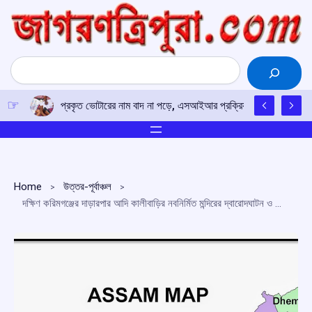
Skip
to
content
Search
প্রকৃত ভোটারের নাম বাদ না পড়ে, এসআইআর প্রক্রিয়ায় সতর্কতার আহ্ব
Home
উত্তর-পূর্বাঞ্চল
দক্ষিণ করিমগঞ্জের দাড়ারপার আদি কালীবাড়ির নবনির্মিত মন্দিরের দ্বারোদঘাটন ও বিগ্রহ প্রতিষ্ঠা ৩ মার্চ