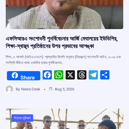
এফসিআরএ সংশোধনী পুনর্বিবেচনার আর্জি মেঘালয়ের ইউডিপির,
শিক্ষা-স্বাস্থ্য প্রতিষ্ঠানের উপর প্রভাবের আশঙ্কা
শিলং, ৫ আগস্ট (আইএএনএস): প্রস্তাবিত বিদেশি অনুদান (নিয়ন্ত্রণ) সংশোধনী আইন, ২০২৬ এবং
সংশ্লিষ্ট বিধিতে থাকা একাধিক ধারার পুনর্বিবেচনার…
F
W
X
T
T
S
Share
a
h
hr
el
h
By
News Desk
Aug 5, 2026
ce
at
e
e
ar
b
s
a
gr
e
o
A
d
a
o
p
s
m
উত্তর-পূর্বাঞ্চল