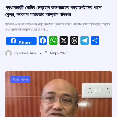
প্রধানমন্ত্রী মোদির নেতৃত্বে অরুণাচলের বন্যাদুর্গতদের পাশে
কেন্দ্র, সবরকম সহায়তার আশ্বাস নাড্ডার
ইটানগর, ৬ আগস্ট (আইএএনএস): অরুণাচল প্রদেশের বন্যা ও মেঘভাঙা বৃষ্টিতে ক্ষতিগ্রস্ত মানুষের
পাশে কেন্দ্র সরকার দৃঢ়ভাবে রয়েছে এবং…
F
W
X
T
T
S
Share
a
h
hr
el
h
By
News Desk
Aug 6, 2026
ce
at
e
e
ar
b
s
a
gr
e
o
A
d
a
o
p
s
m
উত্তর-পূর্বাঞ্চল
k
p