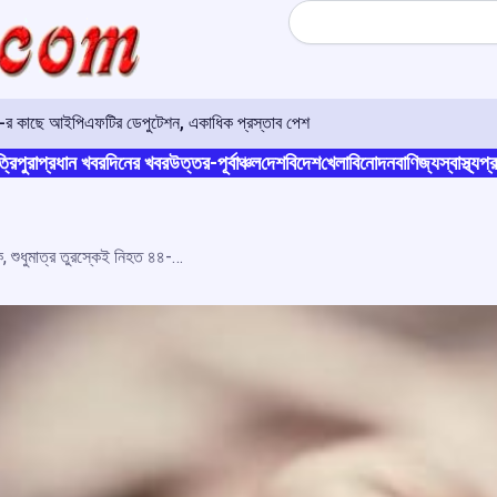
Search
ও-র কাছে আইপিএফটির ডেপুটেশন, একাধিক প্রস্তাব পেশ
্রিপুরা
প্রধান খবর
দিনের খবর
উত্তর-পূর্বাঞ্চল
দেশ
বিদেশ
খেলা
বিনোদন
বাণিজ্য
স্বাস্থ্য
প্র
বিধ্বংসী ভূমিকম্পে মৃত্যু ৫০-হাজারের অধিক, শুধুমাত্র তুরস্কেই নিহত ৪৪-হাজারের বেশি