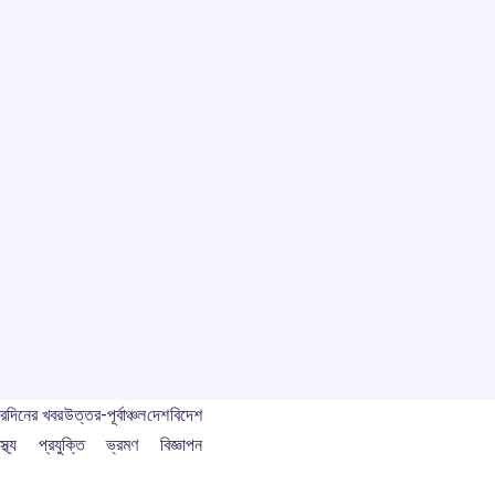
বর
দিনের খবর
উত্তর-পূর্বাঞ্চল
দেশ
বিদেশ
স্থ্য
প্রযুক্তি
ভ্রমণ
বিজ্ঞাপন