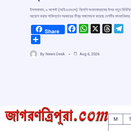
ইসলামাবাদ, ৬ আগস্ট (আইএএনএস): বিদেশি সংবাদমাধ্যমের উপর নতুন বিধিনি
আরোপ করায় পাকিস্তান সরকারের তীব্র সমালোচনা করেছে দেশটির মানবাধিকার
F
W
X
T
T
Share
a
h
hr
el
S
ce
at
e
e
h
b
s
a
g
By
News Desk
Aug 6, 2026
ar
o
A
d
a
e
o
p
s
k
p
M