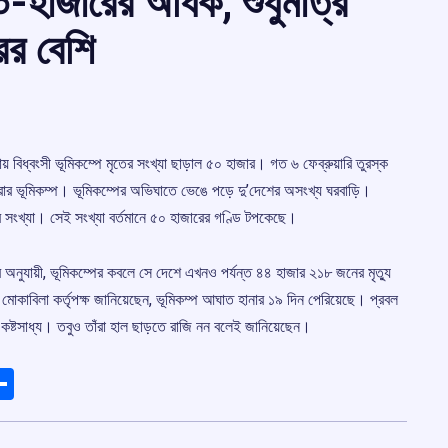
 ৫০-হাজারের অধিক, শুধুমাত্র
ের বেশি
য় বিধ্বংসী ভূমিকম্পে মৃতের সংখ্যা ছাড়াল ৫০ হাজার। গত ৬ ফেব্রুয়ারি তুরস্ক
াত্রার ভূমিকম্প। ভূমিকম্পের অভিঘাতে ভেঙে পড়ে দু’দেশের অসংখ্য ঘরবাড়ি।
ের সংখ্যা। সেই সংখ্যা বর্তমানে ৫০ হাজারের গণ্ডি টপকেছে।
াব অনুযায়ী, ভূমিকম্পের কবলে সে দেশে এখনও পর্যন্ত ৪৪ হাজার ২১৮ জনের মৃত্যু
 মোকাবিলা কর্তৃপক্ষ জানিয়েছেন, ভূমিকম্প আঘাত হানার ১৯ দিন পেরিয়েছে। প্রবল
য়া কষ্টসাধ্য। তবুও তাঁরা হাল ছাড়তে রাজি নন বলেই জানিয়েছেন।
ads
elegram
Share