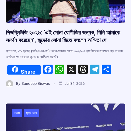
সিডব্লিউজি ২০২৬: ‘এই সোনা যোগীজির জন্যও, যিনি আমাকে
সমর্থন করেছেন’, জুডোয় সোনা জিতে বললেন অস্মিতা দে
গ্লাসগো, ৩১ জুলাই (আইএএনএস): কমনওয়েলথ গেমস ২০২৬-এ ক্যারিয়ারের সবচেয়ে বড় সাফল্য
অর্জনের পর ভারতের জুডোকা অস্মিতা দে তাঁর…
F
W
X
T
T
S
Share
a
h
hr
el
h
By
Sandeep Biswas
Jul 31, 2026
ce
at
e
e
ar
b
s
a
gr
e
o
A
d
a
o
p
s
m
খেলা
মুখ্য খবর
k
p