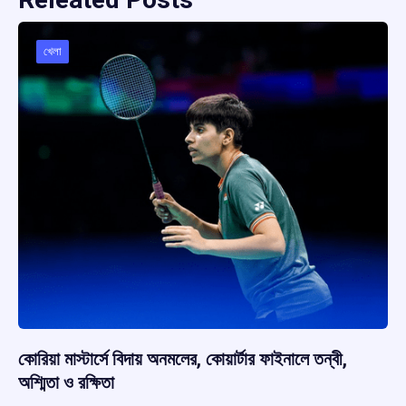
খেলা
কোরিয়া মাস্টার্সে বিদায় অনমলের, কোয়ার্টার ফাইনালে তন্বী,
অশ্মিতা ও রক্ষিতা