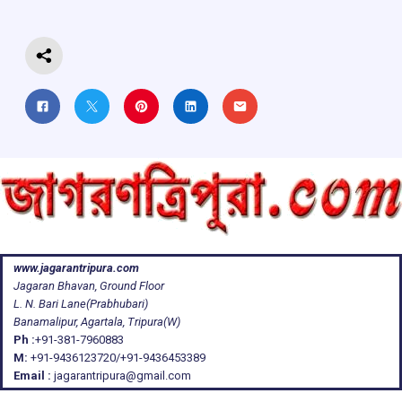
k
p
www.jagarantripura.com
Jagaran Bhavan, Ground Floor
L. N. Bari Lane(Prabhubari)
Banamalipur, Agartala, Tripura(W)
Ph :
+91-381-7960883
M:
+91-9436123720/+91-9436453389
Email :
jagarantripura@gmail.com