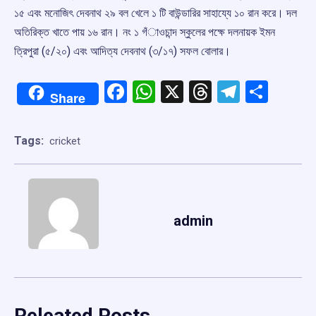
১৫ এবং মনোজিৎ দেবনাথ ২৯ বল খেলে ১ টি বাউন্ডারির সাহায্যে ১০ রান করে। দল
অতিরিক্ত খাতে পায় ১৬ রান। নং ১ গঁাওচান্দ স্কুলের পক্ষে দলনায়ক ইমন
ত্রিপুরা (‌৫/‌২০) এবং আদিত্য দেবনাথ (‌৩/‌১৭) সফল বোলার।‌‌‌‌‌
Facebook
WhatsApp
X
Threads
Telegr
Shar
Share
Tags:
cricket
admin
Releated Posts