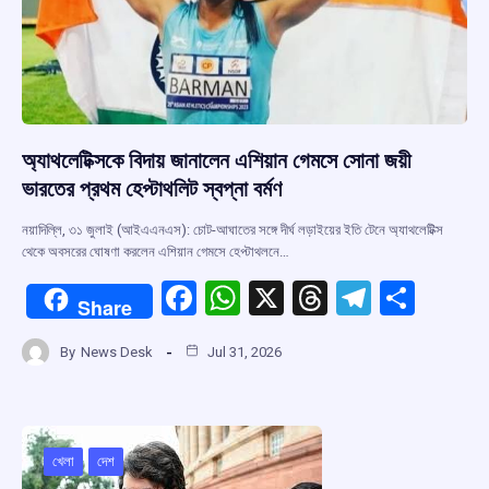
অ্যাথলেটিক্সকে বিদায় জানালেন এশিয়ান গেমসে সোনা জয়ী
ভারতের প্রথম হেপ্টাথলিট স্বপ্না বর্মণ
নয়াদিল্লি, ৩১ জুলাই (আইএএনএস): চোট-আঘাতের সঙ্গে দীর্ঘ লড়াইয়ের ইতি টেনে অ্যাথলেটিক্স
থেকে অবসরের ঘোষণা করলেন এশিয়ান গেমসে হেপ্টাথলনে…
F
W
X
T
T
S
Share
a
h
hr
el
h
By
News Desk
Jul 31, 2026
ce
at
e
e
ar
b
s
a
gr
e
o
A
d
a
o
p
s
m
খেলা
দেশ