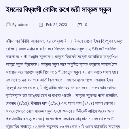
ইমনের বিধ্বংসী বোলিং রুখে জয়ী সাব্রুম স্কুল
By
admin
Feb 24, 2023
0
ক্রীড়া প্রতিনিধি, আগরতলা, ২৪ ফেব্রুয়ারি।। বিফলে গেলো ইমন ত্রিপুরার দুরন্ত
বোলিং। সহজ ম্যাচকে কঠিন করে জিতলো সাব্রুম স্কুল। ২ উইকেটে পরাজিত
করলো নং ১ গঁাওচান্দ স্কুলকে। মহকুমা ক্রিকেট সংস্থা আয়োজিত অনূর্ধ্ব-‌১৭
আন্ত:‌ স্কুল ক্রিকেটে। সাব্রুম স্কুল মাঠে অনুষ্ঠিত ম্যাচে শুক্রবার সকালে টসে
জয়লাভ করে প্রথমে ব্যাট নিয়ে নং ১ গঁাওচান্দ স্কুল ৭০ রান করতে সক্ষম হয়।
দল সর্বোচ্চ ২৫ রান পায় অতিরিক্ত খাতে। এছাড়া দলের পক্ষে দলনায়ক ইমন
ত্রিপুরা ২৮ বল খেলে ২ টি বাউন্ডারির সাহায্যে ১৪ রান করে। দলের আর কোনও
ব্যাটসম্যান দুই অঙ্কের রানে পা রাখতে পারেনি। সাব্রুম স্কুলের পক্ষে মনোজিৎ
দেবনাথ (‌৪/‌১৪), দীপায়ন দাস (‌৩/‌১০) এবং সাগর দাস (‌২/‌১৪) সফল বোলার।
জবাবে খেলতে নেমে সাব্রুম স্কুল ২০.‌৪ ওভারে ৮ উইকেট হারিয়ে জয়ের জন্য
প্রয়োজনীয় রান তুলে নেয়। দলের পক্ষে দলনায়ক সানু দাস ১৭ বল খেলে ৩ টি
বাউন্ডারির সাহায্যে ১৫,অর্পন মজুমদার ২৩ বল খেলে ১ টি ওভার বাউন্ডারির সাহায্যে