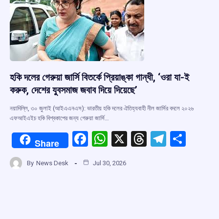
k
p
হকি দলের গেরুয়া জার্সি বিতর্কে প্রিয়াঙ্কা গান্ধী, ‘ওরা যা-ই
করুক, দেশের যুবসমাজ জবাব দিয়ে দিয়েছে’
নয়াদিল্লি, ৩০ জুলাই (আইএএনএস): ভারতীয় হকি দলের ঐতিহ্যবাহী নীল জার্সির বদলে ২০২৬
এফআইএইচ হকি বিশ্বকাপের জন্য গেরুয়া জার্সি…
F
W
X
T
T
S
Share
a
h
hr
el
h
By
News Desk
Jul 30, 2026
ce
at
e
e
ar
b
s
a
gr
e
o
A
d
a
o
p
s
m