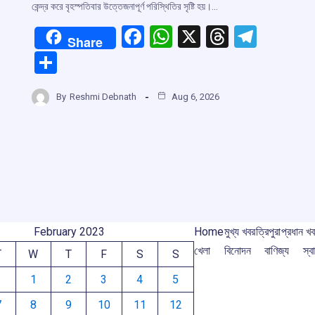
কেন্দ্র করে বৃহস্পতিবার উত্তেজনাপূর্ণ পরিস্থিতির সৃষ্টি হয়।…
F
W
X
T
T
Share
a
h
hr
el
S
ce
at
e
e
h
r
b
s
a
gr
By
Reshmi Debnath
Aug 6, 2026
ar
o
A
d
a
e
m
o
p
s
m
k
p
February 2023
Home
মুখ্য খবর
ত্রিপুরা
প্রধান খ
খেলা
বিনোদন
বাণিজ্য
স্বা
T
W
T
F
S
S
1
2
3
4
5
7
8
9
10
11
12