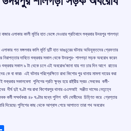
াদে উদয়পুর শালগড়া সড়ক অবরোধ
াজার এলাকায় কালী মূর্তির হাত ভেঙ্গে দেওয়ার প্রতিবাদে শুক্রবার উদয়পুর শালগড়া
লাকায় গত মঙ্গলবার কালি মূর্তি দুটি হাত ভাঙচুরের ঘটনায় অভিযুক্তদের গ্রেফতার
ন্দিরের নিরাপত্তার দাবিতে শুক্রবার সকাল থেকে উদয়পুর- শালগড়া সড়ক অবরোধ করেন
যরা৷ শুক্রবার সকাল ৯ টা থেকে চলে এই অবরোধ৷’জানা যায় গত চার দিন আগে রাতের
দেয় কে বা কারা৷ এই ঘটনার পরিপ্রেক্ষিতে রাধা কিশোর পুর থানায় মামলা দায়ের করা
রবার সকালবেলা পুলিশের প্রতি ক্ষুব্ধ হয়ে রাষ্ট্রীয় স্বয়ং সেবকের কর্মী-
র দীর্ঘ দুই ঘণ্টা পর রাধা কিশোরপুর থানার এএসআই সঞ্জীত দাসের নেতৃত্বে
ংসেবক কর্মী সম্মর্থকরা৷ ৪৮ ঘণ্টার মধ্যে পুলিশ যদি দোষীদের চিহ্ণিত করে গ্রেপ্তার
ারি দিয়েছে৷ পুলিশের কাছ থেকে আশ্বাস পেয়ে আপাতত তারা পথ অবরোধ
ads
elegram
Share