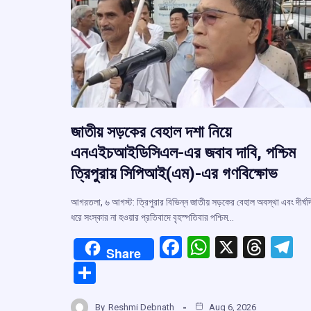
জাতীয় সড়কের বেহাল দশা নিয়ে
এনএইচআইডিসিএল-এর জবাব দাবি, পশ্চিম
ত্রিপুরায় সিপিআই(এম)-এর গণবিক্ষোভ
আগরতলা, ৬ আগস্ট: ত্রিপুরার বিভিন্ন জাতীয় সড়কের বেহাল অবস্থা এবং দীর্ঘদ
ধরে সংস্কার না হওয়ার প্রতিবাদে বৃহস্পতিবার পশ্চিম…
F
W
X
T
T
Share
a
h
hr
el
S
ce
at
e
e
h
By
Reshmi Debnath
Aug 6, 2026