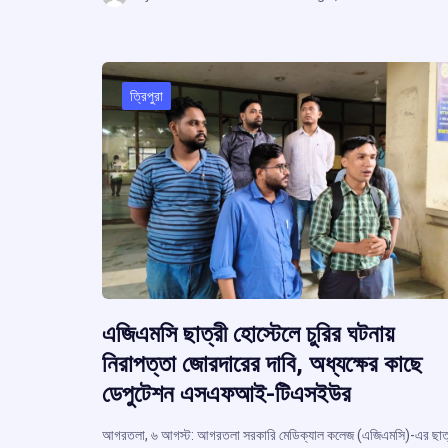
b
s
a
g
ar
o
A
d
a
e
o
p
s
k
p
ত্রিপুরা
এজিএমসি ছাত্রী হোস্টেলে চুরির ঘটনায়
নিরাপত্তা জোরদারের দাবি, অধ্যক্ষের কাছে
ডেপুটেশন এসএফআই-টিএসইউর
আগরতলা, ৬ আগস্ট: আগরতলা সরকারি মেডিক্যাল কলেজ (এজিএমসি)-এর ছাত