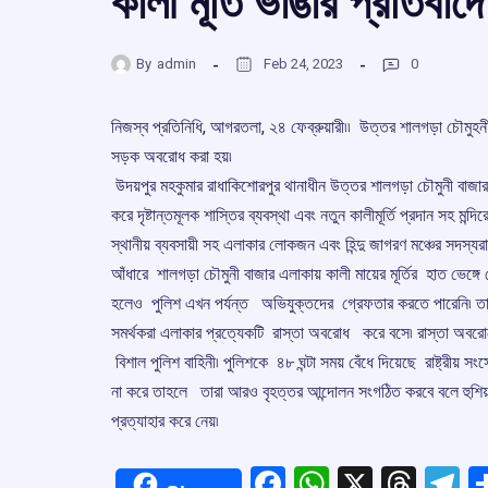
কালী মূর্তি ভাঙার প্রতিব
By
admin
Feb 24, 2023
0
নিজস্ব প্রতিনিধি, আগরতলা, ২৪ ফেব্রুয়ারী৷৷ উত্তর শালগড়া চৌমুহনী ব
সড়ক অবরোধ করা হয়৷
উদয়পুর মহকুমার রাধাকিশোরপুর থানাধীন উত্তর শালগড়া চৌমুনী বাজার এ
করে দৃষ্টান্তমূলক শাস্তির ব্যবস্থা এবং নতুন কালীমূর্তি প্রদান সহ ম
স্থানীয় ব্যবসায়ী সহ এলাকার লোকজন এবং হিন্দু জাগরণ মঞ্চের সদস্
আঁধারে শালগড়া চৌমুনী বাজার এলাকায় কালী মায়ের মূর্তির হাত ভেঙ্গে 
হলেও পুলিশ এখন পর্যন্ত অভিযুক্তদের গ্রেফতার করতে পারেনি৷ তাই শুক্
সমর্থকরা এলাকার প্রত্যেকটি রাস্তা অবরোধ করে বসে৷ রাস্তা অবরোধে
বিশাল পুলিশ বাহিনী৷ পুলিশকে ৪৮ ঘন্টা সময় বেঁধে দিয়েছে রাষ্ট্রীয় স
না করে তাহলে তারা আরও বৃহত্তর আন্দোলন সংগঠিত করবে বলে হুশিয়
প্রত্যাহার করে নেয়৷
Facebook
WhatsApp
X
Thre
T