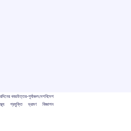
বর
দিনের খবর
উত্তর-পূর্বাঞ্চল
দেশ
বিদেশ
স্থ্য
প্রযুক্তি
ভ্রমণ
বিজ্ঞাপন