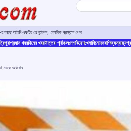
Search
ও-র কাছে আইপিএফটির ডেপুটেশন, একাধিক প্রস্তাব পেশ
্রিপুরা
প্রধান খবর
দিনের খবর
উত্তর-পূর্বাঞ্চল
দেশ
বিদেশ
খেলা
বিনোদন
বাণিজ্য
স্বাস্থ্য
প্র
গড়া সড়ক অবরোধ