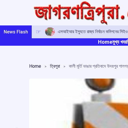
Skip
to
content
এসআইআর ইস্যুতে রাজ্য নির্বাচন কমিশনের সিই
News Flash
Home
মুখ্য খবর
ত
Home
ত্রিপুরা
কালী মূর্তি ভাঙার প্রতিবাদে উদয়পুর শাল