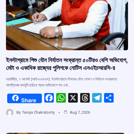
ইনস্টাগ্রামে শিশু যৌন নির্যাতন সংক্রান্ত ৫০টিরও বেশি অভিযোগ,
মেটা ও একাধিক রাজ্যের পুলিশকে নোটিস এনএইচআরসি-র
নয়াদিল্লি, ৭ আগস্ট (আইএএনএস): ইনস্টাগ্রামে শিশুদের যৌন শোষণ ও নির্যাতন সংক্রান্ত
আপত্তিকর কনটেন্ট ছড়িয়ে পড়ার অভিযোগে গত এক…
F
W
X
T
T
S
Share
a
h
hr
el
h
By
Taniya Chakraborty
Aug 7, 2026
ce
at
e
e
ar
b
s
a
gr
e