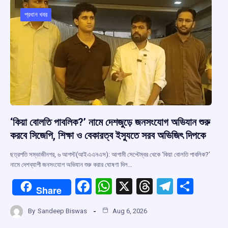
o
A
d
a
o
p
s
m
প্রধান খবর
k
p
‘কিয়া বোলতি পাবলিক?’ নামে দেশজুড়ে জনসংযোগ অভিযান শুরু
করবে সিজেপি, শিক্ষা ও বেকারত্ব ইস্যুতে সরব অভিজিৎ দিপকে
ছত্রপতি সম্ভাজীনগর, ৬ আগস্ট(আইএএনএস): আগামী সেপ্টেম্বর থেকে ‘কিয়া বোলতি পাবলিক?’
নামে দেশব্যাপী জনসংযোগ অভিযান শুরু করার ঘোষণা দিল…
F
W
X
T
T
S
Share
a
h
hr
el
h
By
Sandeep Biswas
Aug 6, 2026
ce
at
e
e
ar