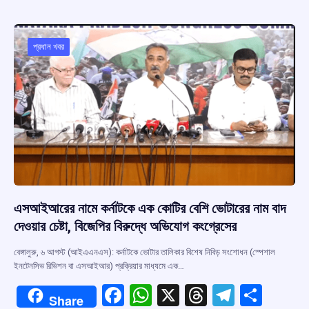
b
s
a
gr
e
o
A
d
a
o
p
s
m
প্রধান খবর
k
p
এসআইআরের নামে কর্নাটকে এক কোটির বেশি ভোটারের নাম বাদ
দেওয়ার চেষ্টা, বিজেপির বিরুদ্ধে অভিযোগ কংগ্রেসের
বেঙ্গালুরু, ৬ আগস্ট (আইএএনএস): কর্নাটকে ভোটার তালিকার বিশেষ নিবিড় সংশোধন (স্পেশাল
ইনটেনসিভ রিভিশন বা এসআইআর) প্রক্রিয়ার মাধ্যমে এক…
F
W
X
T
T
S
Share