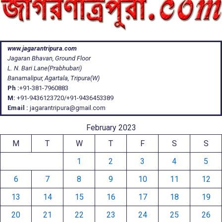
www.jagarantripura.com
Jagaran Bhavan, Ground Floor
L. N. Bari Lane(Prabhubari)
Banamalipur, Agartala, Tripura(W)
Ph :
+91-381-7960883
M:
+91-9436123720/+91-9436453389
Email :
jagarantripura@gmail.com
February 2023
M
T
W
T
F
S
S
1
2
3
4
5
6
7
8
9
10
11
12
13
14
15
16
17
18
19
20
21
22
23
24
25
26