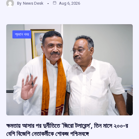
By
News Desk
Aug 6, 2026
ce
at
e
e
ar
b
s
a
gr
e
o
A
d
a
o
p
s
m
প্রধান খবর
k
p
ক্ষমতায় আসার পর দুর্নীতিতে ‘জিরো টলারেন্স’, তিন মাসে ২০০-র
বেশি বিজেপি নেতাকর্মীকে শোকজ পশ্চিমবঙ্গে