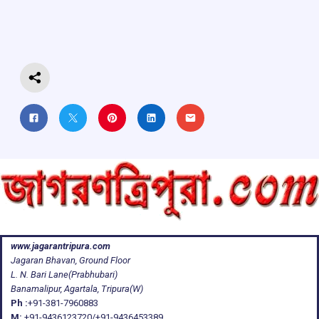
o
A
d
a
o
p
s
m
k
p
www.jagarantripura.com
Jagaran Bhavan, Ground Floor
L. N. Bari Lane(Prabhubari)
Banamalipur, Agartala, Tripura(W)
Ph :
+91-381-7960883
M:
+91-9436123720/+91-9436453389