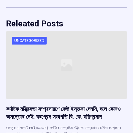
Releated Posts
UNCATEGORIZED
কর্ণাটক মন্ত্রিসভা সম্প্রসারণে কেউ ইস্তফা দেননি, দলে কোনও
অসন্তোষ নেই: কংগ্রেস সভাপতি বি. কে. হরিপ্রসাদ
বেঙ্গালুরু, ৪ আগস্ট (আইএএনএস): কর্ণাটকে সাম্প্রতিক মন্ত্রিসভা সম্প্রসারণকে ঘিরে কংগ্রেসের