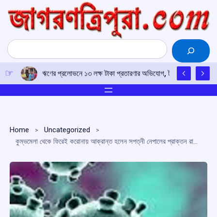
Skip
to
content
Search
ঋণের প্রলোভনে ১৩ লক্ষ টাকা প্রতারণার অভিযোগ, টাকা ফেরতের দাবিতে 
Home
Uncategorized
কুম্ভমেলা থেকে ফিরেই করোনায় আক্রান্ত হলেন সপত্নী নেপালের প্রাক্তন রাজা জ্ঞানেন্দ্র শাহ