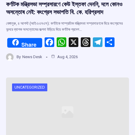
কর্ণাটক মন্ত্রিসভা সম্প্রসারণে কেউ ইস্তফা দেননি, দলে কোনও
অসন্তোষ নেই: কংগ্রেস সভাপতি বি. কে. হরিপ্রসাদ
বেঙ্গালুরু, ৪ আগস্ট (আইএএনএস): কর্ণাটকে সাম্প্রতিক মন্ত্রিসভা সম্প্রসারণকে ঘিরে কংগ্রেসের
অন্দরে ব্যাপক অসন্তোষের জল্পনা উড়িয়ে দিয়ে কর্ণাটক প্রদেশ…
F
W
X
T
T
S
Share
a
h
hr
el
h
By
News Desk
Aug 4, 2026
ce
at
e
e
ar
b
s
a
gr
e
o
A
d
a
o
p
s
m
UNCATEGORIZED
k
p