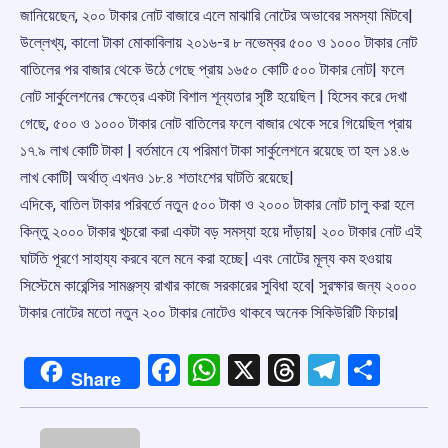
জানিয়েছেন, ২০০ টাকার নোট বাজারে এলে মাঝারি নোটের অভাবের সমস্যা মিটবে|
উল্লেখ্য, কালো টাকা মোকাবিলায় ২০১৬-র ৮ নভেম্বর ৫০০ ও ১০০০ টাকার নোট
বাতিলের পর বাজার থেকে উঠে গেছে প্রায় ১৬৫০ কোটি ৫০০ টাকার নোট| ফলে
নোট সার্কুলেশনের ক্ষেত্রে একটা বিশাল শূন্যতার সৃষ্টি হয়েছিল | হিসেব করে দেখা
গেছে, ৫০০ ও ১০০০ টাকার নোট বাতিলের ফলে বাজার থেকে সরে গিয়েছিল প্রায়
১৭.৯ লাখ কোটি টাকা | বর্তমানে যে পরিমাণ টাকা সার্কুলেশনে রয়েছে তা হল ১৪.৬
লাখ কোটি| অর্থাত্ এখনও ১৮.৪ শতাংশের ঘাটতি রয়েছে|
এদিকে, বাতিল টাকার পরিবর্তে নতুন ৫০০ টাকা ও ২০০০ টাকার নোট চালু করা হলে
কিন্তু ২০০০ টাকার খুচরো করা একটা বড় সমস্যা হয়ে দাঁড়ায়| ২০০ টাকার নোট এই
ঘাটতি পূরণে সাহায্য করবে বলে মনে করা হচ্ছে| এবং নোটের মূল্য কম হওয়ায়
সিস্টেমে কারেন্সির সামঞ্জস্য রাখার কাজে সরকারের সুবিধা হবে| সুরক্ষার জন্য ২০০০
টাকার নোটের মতো নতুন ২০০ টাকার নোটেও থাকবে অনেক সিকিউরিটি ফিচার|
Facebook
WhatsApp
X
Threads
Telegr
Shar
Share