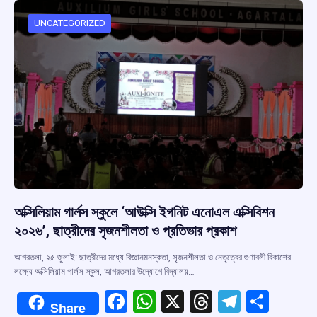
o
A
d
a
o
p
s
m
UNCATEGORIZED
k
p
অক্সিলিয়াম গার্লস স্কুলে ‘আউক্সি ইগনিট এনোএল এক্সিবিশন
২০২৬’, ছাত্রীদের সৃজনশীলতা ও প্রতিভার প্রকাশ
আগরতলা, ২৫ জুলাই: ছাত্রীদের মধ্যে বিজ্ঞানমনস্কতা, সৃজনশীলতা ও নেতৃত্বের গুণাবলী বিকাশের
লক্ষ্যে অক্সিলিয়াম গার্লস স্কুল, আগরতলার উদ্যোগে বিদ্যালয়…
F
W
X
T
T
S
Share