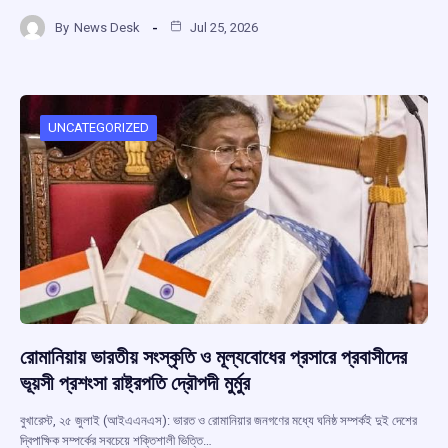
a
h
hr
el
h
By
News Desk
Jul 25, 2026
ce
at
e
e
ar
b
s
a
gr
e
o
A
d
a
o
p
s
m
UNCATEGORIZED
k
p
রোমানিয়ায় ভারতীয় সংস্কৃতি ও মূল্যবোধের প্রসারে প্রবাসীদের
ভূয়সী প্রশংসা রাষ্ট্রপতি দ্রৌপদী মুর্মুর
বুখারেস্ট, ২৫ জুলাই (আইএএনএস): ভারত ও রোমানিয়ার জনগণের মধ্যে ঘনিষ্ঠ সম্পর্কই দুই দেশের
দ্বিপাক্ষিক সম্পর্কের সবচেয়ে শক্তিশালী ভিত্তি…