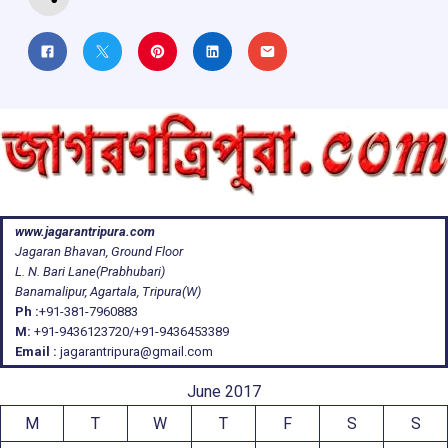
www.jagarantripura.com
Jagaran Bhavan, Ground Floor
L. N. Bari Lane(Prabhubari)
Banamalipur, Agartala, Tripura(W)
Ph :
+91-381-7960883
M:
+91-9436123720/+91-9436453389
Email :
jagarantripura@gmail.com
June 2017
M
T
W
T
F
S
S