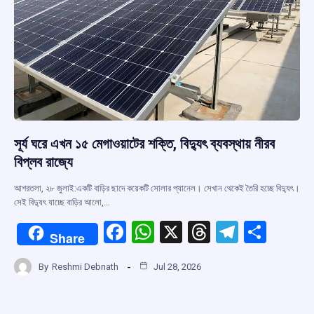
সূর্য ঘরে এখন ১৫ মেগাওয়াটের শক্তি, বিদ্যুৎ ব্যবস্থায় নীরব
বিপ্লব রাজ্যে
আগরতলা, ২৮ জুলাই:একটি বাড়ির ছাদে কয়েকটি সোলার প্যানেল। সেখান থেকেই তৈরি হচ্ছে বিদ্যুৎ।
সেই বিদ্যুৎ যাচ্ছে বাড়ির আলো,…
F
W
X
T
T
S
Share
a
h
hr
el
h
By
Reshmi Debnath
Jul 28, 2026
ce
at
e
e
ar
b
s
a
gr
e