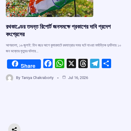
রথকাণ্ডের তদন্ত রিপোর্ট জনসমক্ষে প্রকাশের দাবি প্রদেশ
কংগ্রেসের
আগরতলা, ১৬ জুলাই: তিন বছর আগে কুমারঘাটে রথযাত্রার সময় ঘটে যাওয়া মর্মান্তিক দুর্ঘটনায় ১০
জন ভক্তের মৃত্যুর ঘটনায়…
F
W
X
T
T
S
Share
a
h
hr
el
h
By
Taniya Chakraborty
Jul 16, 2026
ce
at
e
e
ar
b
s
a
gr
e
o
A
d
a
o
p
s
m
k
p